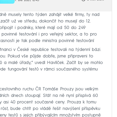
7. bře 2021, 12:43
ně musely tento týden zahájit velké firmy, ty nad
ačít už ve středu, dokončit ho musejí do 12.
řipojit i podniky, které mají od 50 do 249
povinné testování i pro veřejný sektor, a to pro
asnosti je tak podle ministra povinné testování
tnanci v České republice testovali na týdenní bázi.
ou. Pokud vše půjde dobře, jsme připraveni to
ů a malé úřady,“ uvedl Havlíček. Začít by se mohlo
ude fungování testů v rámci současného systému
cestovního ruchu ČR Tomáše Prouzy jsou velkým
ních dnech stoupají. Stát na ně nyní přispívá 60
zy asi 40 procent současné ceny. Prouza k tomu
růst, bude chtít po vládě řešit navýšení příspěvku
ny testů s jejich přibývajícím množstvím postupně