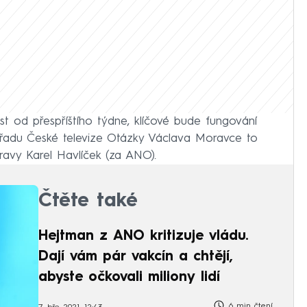
st od přespříštího týdne, klíčové bude fungování
pořadu České televize Otázky Václava Moravce to
ravy Karel Havlíček (za ANO).
Čtěte také
Hejtman z ANO kritizuje vládu.
Dají vám pár vakcín a chtějí,
abyste očkovali miliony lidí
6 min čtení