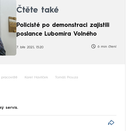
Čtěte také
Policisté po demonstraci zajistili
poslance Lubomíra Volného
6 min čtení
7. bře 2021, 15:20
pracoviště
Karel Havlíček
Tomáš Prouza
ký servis.