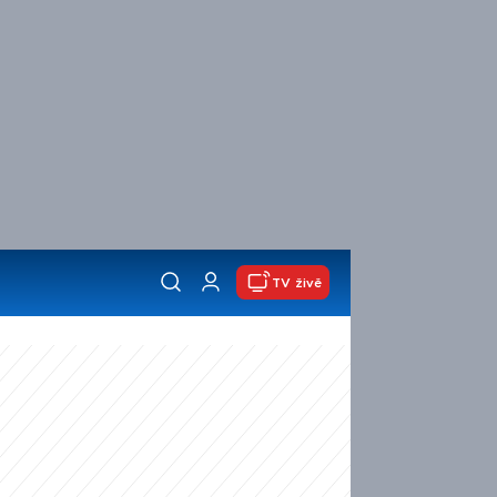
TV živě