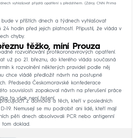
ýdnech vyhlašovat přijatá opatření s předstihem.
Zdroj: CNN Prima
áda bude v příštích dnech a týdnech vyhlašovat
24 hodin před jejich platností. Připustil, že vláda v
nech chyby.
březnu těžko, míní Prouza
padné rozvolňování protikoronavirových opatření.
tat už po 21. březnu, do kterého vláda současná
ermín k rozvolnění některých pravidel podle něj
mu chce vládě předložit návrh na postupné
ech. Předseda Českomoravské konfederace
éto souvislosti zopakoval návrh na přerušení práce
čka to však není řešení.
 pracujících z domova a těch, kteří v posledních
-19. Nemusejí se mu podrobit ani lidé, kteří mají
ních pěti dnech absolvovali PCR nebo antigenní
o tom doklad.