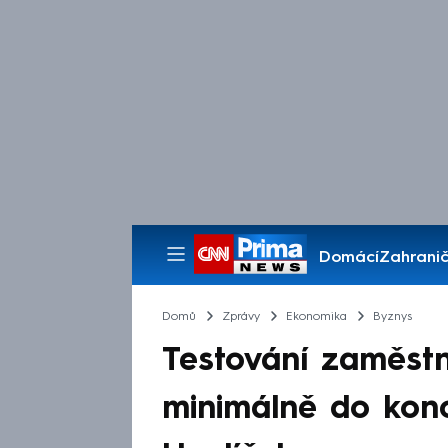
Domácí
Zahranič
Pořady
Domů
Zprávy
Ekonomika
Byznys
Testování zaměst
minimálně do konc