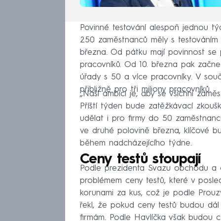
Povinné testování alespoň jednou týd
250 zaměstnanců měly s testováním z
března. Od pátku mají povinnost se p
pracovníků. Od 10. března pak začne 
úřady s 50 a více pracovníky. V souč
přibližně pro tři miliony pracovníků.
„Naší ambicí je, aby se všichni zaměs
Příští týden bude zatěžkávací zkoušk
udělat i pro firmy do 50 zaměstnanc
ve druhé polovině března, klíčové b
během nadcházejícího týdne.
Ceny testů stoupají
Podle prezidenta Svazu obchodu a 
problémem ceny testů, které v posled
korunami za kus, což je podle Prou
řekl, že pokud ceny testů budou dál 
firmám. Podle Havlíčka však budou ce