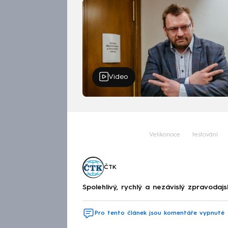
Video
Velikonoce
testování
ČTK
Spolehlivý, rychlý a nezávislý zpravodajs
Pro tento článek jsou komentáře vypnuté