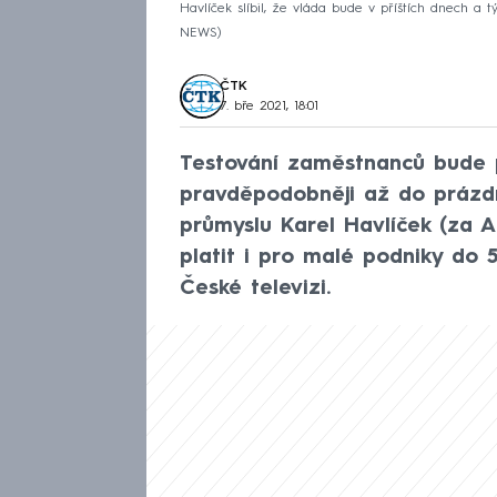
Havlíček slíbil, že vláda bude v příštích dnech a t
NEWS
ČTK
7. bře 2021, 18:01
Testování zaměstnanců bude 
pravděpodobněji až do prázdn
průmyslu Karel Havlíček (za 
platit i pro malé podniky do 
České televizi.