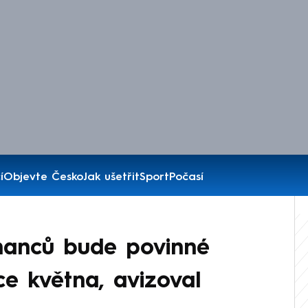
í
Objevte Česko
Jak ušetřit
Sport
Počasí
nanců bude povinné
e května, avizoval