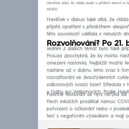
Havlíček slíbil, že vláda bude v příštích dnech a t
NEWS
Havlíček v diskusi také slíbil, že vl
přijatá opatření s předstihem alespoň 
této souvislosti udělala v minulých d
Rozvolňování? Po 21. 
Jedním z dalších témat bylo také pří
Prouza zpochybnil, že by mohlo nas
omezení nastavila. Nejbližší možný t
nastane až v dubnu. Jeho svaz k to
rozvolňování ve dvoutýdenních cykl
odborových svazů Josef Středula v t
v týdnu po Velikonocích. Podle Havlí
Povinné testování se nyní netýká lidí
třech měsících prodělali nemoc COVID
potvrzení o očkování nebo v posled
test s negativním výsledkem a mají 