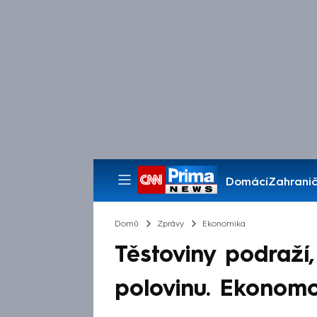
Domácí
Zahranič
Pořady
Domů
Zprávy
Ekonomika
Těstoviny podraží,
polovinu. Ekonomo