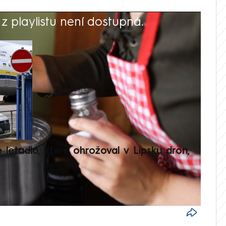
 playlistu není dostupná.
V
é letadlo, které ohrožoval v Lipsku dron,
Přilá
polit