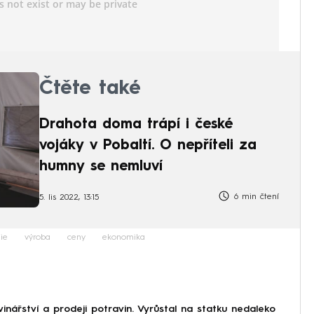
Čtěte také
Drahota doma trápí i české
vojáky v Pobaltí. O nepříteli za
humny se nemluví
6 min čtení
5. lis 2022, 13:15
ie
výroba
ceny
ekonomika
nářství a prodeji potravin. Vyrůstal na statku nedaleko