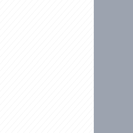
ideo
kat migranty do Česka? Sami by odešli, tvrdí exp
ické sebevraždě