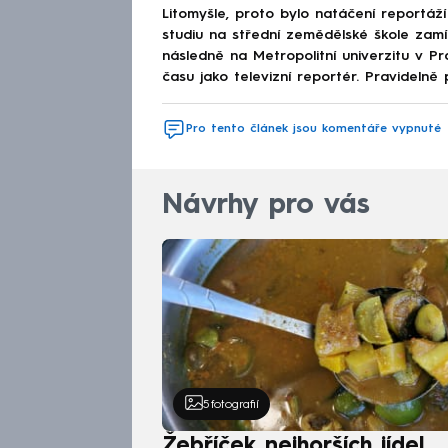
Litomyšle, proto bylo natáčení reportáží
studiu na střední zemědělské škole zamíř
následně na Metropolitní univerzitu v 
času jako televizní reportér. Pravidelně 
Pro tento článek jsou komentáře vypnuté
Návrhy pro vás
5
fotografií
Žebříček nejhorších jídel