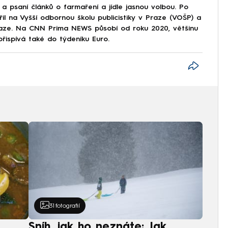
 a psaní článků o farmaření a jídle jasnou volbou. Po
il na Vyšší odbornou školu publicistiky v Praze (VOŠP) a
Praze. Na CNN Prima NEWS působí od roku 2020, většinu
přispívá také do týdeníku Euro.
31
fotografií
Sníh, jak ho neznáte: Jak