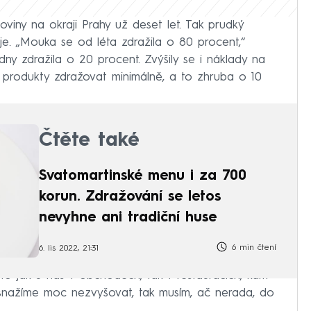
viny na okraji Prahy už deset let. Tak prudký
je. „Mouka se od léta zdražila o 80 procent,“
dny zdražila o 20 procent. Zvýšily se i náklady na
produkty zdražovat minimálně, a to zhruba o 10
Čtěte také
Svatomartinské menu i za 700
korun. Zdražování se letos
nevyhne ani tradiční huse
6 min čtení
6. lis 2022, 21:31
to jak u nás v obchodech, tak v restauracích, kam
 snažíme moc nezvyšovat, tak musím, ač nerada, do