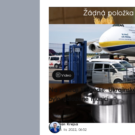
Žádná položka z
Výběr redakce
Video
Na pokraji tragédie: Ukrajinsk
bylo naložené municí
Jan Krejsa
8. lis 2022, 06:52