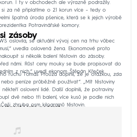
 korun. I ty v obchodech ale výrazně podražily.
 si za ně připlatíme o 21 korun více – tedy o
velmi špatná úroda pšenice, která se k jejich výrobě
prezidentka Potravinářské komory.
si zásoby
 oslovila, se aktuální vývoj cen na trhu vůbec
e musí,“ uvedla oslovená žena. Ekonomové proto
akoupit si několik balení těstovin do zásoby.
n před námi. Růst ceny mouky se bude propisovat do
 jedním z nich,“ uvedl ekonom Štěpán Křeček.
ho ruchu Tomáš Prouza doplnil, že je otázkou, zda
u nebo peníze průběžně používat“. „Mít těstoviny
někteří oslovení lidé. Další doplnili, že potraviny
pí dvě nebo tři balení, více kusů je podle nich
í Češi zhruba osm kilogramů těstovin.
lechnout i jako podcast: