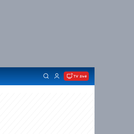
TV živě