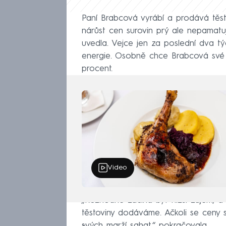
Paní Brabcová vyrábí a prodává těsto
nárůst cen surovin prý ale nepamatu
uvedla. Vejce jen za poslední dva tý
energie. Osobně chce Brabcová své 
procent.
Video
„Rozhodně začíná být nižší zájem, a 
těstoviny dodáváme. Ačkoli se ceny
svých marží sahat,“ pokračovala.