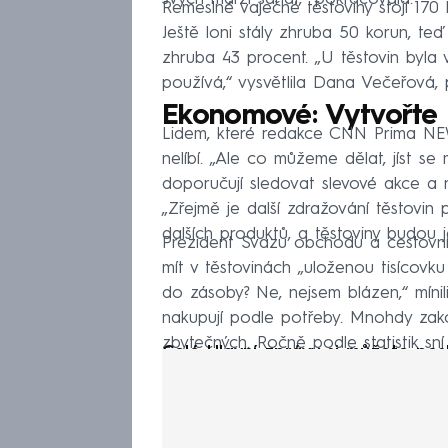
Řemeslné vaječné těstoviny stojí 170
Ještě loni stály zhruba 50 korun, teď
zhruba 43 procent. „U těstovin byla 
používá,“ vysvětlila Dana Večeřová, 
Ekonomové: Vytvořte 
Lidem, které redakce CNN Prima NEWS
nelíbí. „Ale co můžeme dělat, jíst s
doporučují sledovat slevové akce a n
„Zřejmě je další zdražování těstovi
dalších produktů, a těstoviny budou
Prezident Svazu obchodu a cestovní
mít v těstovinách „uloženou tisícovk
do zásoby? Ne, nejsem blázen,“ mínili 
nakupují podle potřeby. Mnohdy zakou
zbytečných. Ročně podle statistik sn
Celé Hlavní zprávy si můžete pos