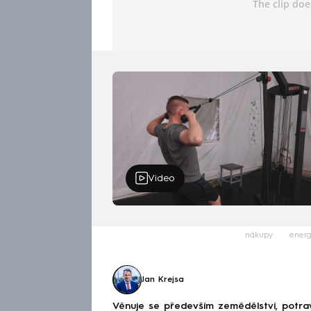
Video
nákupy
energ
Jan Krejsa
Věnuje se především zemědělství, potravi