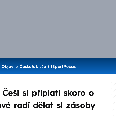
í
Objevte Česko
Jak ušetřit
Sport
Počasí
 Češi si připlatí skoro o
vé radí dělat si zásoby