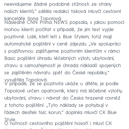
neevidujeme žádné podobné stížnosti ze strany
našich klientů,“ sdělila redakci tisková mluvčí cestovní
kanceláře Ilona Topolová.
Následně CNN Prima NEWS popsala, s jakou pomocí
mohou klienti počítat v případě, že jim test vyjde
pozitivně. Lidé, kteří letí s Blue Stylem, totiž mají
automatické pojištění v ceně zájezdu. „Ve spolupráci
s pojišťovnou zajišťujeme pozitivním klientům v rámci
Basic pojištění úhradu léčebných výloh, ubytování,
stravu a samozřejmostí je úhrada nákladů spojených
se zajištěním návratu zpět do České republiky,“
vysvětlila Topolová.
V případě, že se pozitivita ukáže u dítěte, je podle
Topolové určen opatrovník, který má léčebné výlohy,
ubytování, stravu i návrat do Česka hrazené rovněž
z tohoto pojištění. „Tyto náklady se pohybují v
řádech desítek tisíc korun,“ doplnila mluvčí CK Blue
Style.
O nutnosti cestovního pojištění hovoří i mluví CK