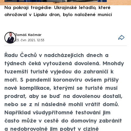
Na pokraji tragédie: Ukrajinské letadlo, které
P
ohrožoval v Lipsku dron, bylo naložené municí
e
Tomáš Kačmár
23. čvn 2021, 12:53
Řadu Čechů v nadcházejících dnech a
týdnech čeká vytoužená dovolená. Mnohdy
tuzemští turisté vyjedou do zahraničí k
moři. S pandemií koronaviru ovšem přišly
nové komplikace, kterými se turisté musí
prodrat, aby se buď na dovolenou dostali,
nebo se z ní následně mohli vrátit domů.
Například všudypřítomné testování jim
často může v cestě do domoviny zabránit
a nedobrovolně jim pobyt v cizině