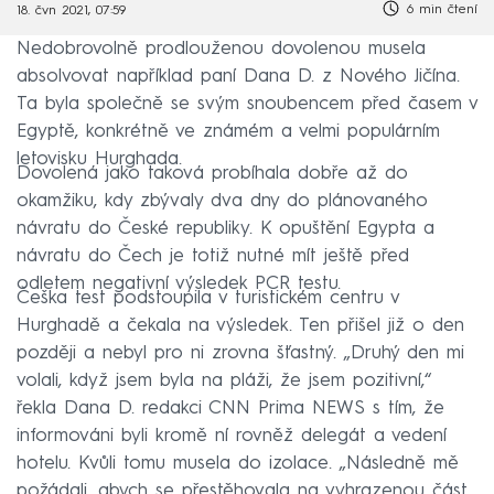
6 min čtení
18. čvn 2021, 07:59
Nedobrovolně prodlouženou dovolenou musela
absolvovat například paní Dana D. z Nového Jičína.
Ta byla společně se svým snoubencem před časem v
Egyptě, konkrétně ve známém a velmi populárním
letovisku Hurghada.
Dovolená jako taková probíhala dobře až do
okamžiku, kdy zbývaly dva dny do plánovaného
návratu do České republiky. K opuštění Egypta a
návratu do Čech je totiž nutné mít ještě před
odletem negativní výsledek PCR testu.
Češka test podstoupila v turistickém centru v
Hurghadě a čekala na výsledek. Ten přišel již o den
později a nebyl pro ni zrovna šťastný. „Druhý den mi
volali, když jsem byla na pláži, že jsem pozitivní,“
řekla Dana D. redakci CNN Prima NEWS s tím, že
informováni byli kromě ní rovněž delegát a vedení
hotelu. Kvůli tomu musela do izolace. „Následně mě
požádali, abych se přestěhovala na vyhrazenou část