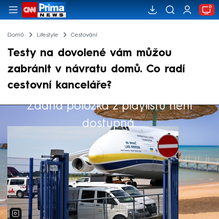
Domů
Lifestyle
Cestování
Testy na dovolené vám můžou
zabránit v návratu domů. Co radí
cestovní kanceláře?
Žádná položka z playlistu není
Výběr redakce
dostupná.