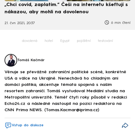
„Chci covid, zaplatím.“ Češi na internetu kšeftují s
nákazou, aby mohli na dovolenou
6 min čtení
21. čvn 2021, 20:37
dovolená
hotel
Egypt
pojištění
testování
Tomáš Kačmár
Věnuje se převážně zahraniční politické scéně, konkrétně
USA a válce na Ukrajině. Nenechává ho chladným ani
domácí politika, akcentuje témata spojená s naším
resortem zahraničí. Tomáš vystudoval Mediální studia na
Metropolitní univerzitě. Téměř čtyři roky působil v redakci
Echo24.cz a následně nastoupil na pozici redaktora na
CNN Prima NEWS. (Tomas.Kacmar@iprima.cz)
Vstup do diskuze