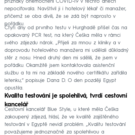
příznaky onemocnění COVID-19 v těchto dnech
nepociťovala. Navštívil ji i hotelový lékař či manažer,
přičemž se oba divili, že se zdá být naprosto v
pořádku.
Čtyři dny od prvního testu v Hurghadě přišel čas na
opakovaný PCR test, na který Češka měla v rámci
svého zájezdu nárok. „Přijeli za mnou z kliniky a v
doprovodu hotelového manažera mi udělali důkladný
stěr z nosu. Hned druhý den mi sdělili, že jsem v
pořádku. Okamžitě jsem kontaktovala asistenční
službu a ta mi na základě nového certifikátu zařídila
letenku,“ popisuje Dana D. O den později Egypt
opustila.
Kvalita testování je spolehlivá, tvrdí cestovní
kancelář
Cestovní kancelář Blue Style, u které měla Češka
zakoupený zájezd, hlásí, že ve kvalitě zajištěného
testování v Egyptě nevidí problém. „Kvalitu testování
považujeme jednoznačně za spolehlivou a