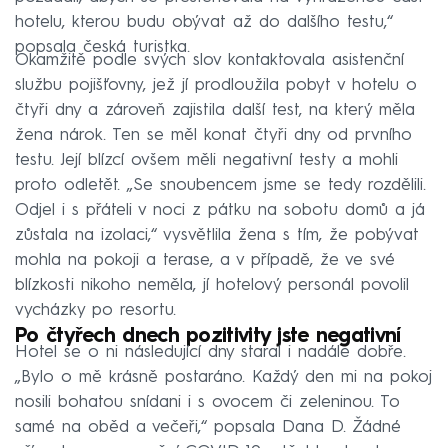
hotelu, kterou budu obývat až do dalšího testu,“
popsala česká turistka.
Okamžitě podle svých slov kontaktovala asistenční
službu pojišťovny, jež jí prodloužila pobyt v hotelu o
čtyři dny a zároveň zajistila další test, na který měla
žena nárok. Ten se měl konat čtyři dny od prvního
testu. Její blízcí ovšem měli negativní testy a mohli
proto odletět. „Se snoubencem jsme se tedy rozdělili.
Odjel i s přáteli v noci z pátku na sobotu domů a já
zůstala na izolaci,“ vysvětlila žena s tím, že pobývat
mohla na pokoji a terase, a v případě, že ve své
blízkosti nikoho neměla, jí hotelový personál povolil
vycházky po resortu.
Po čtyřech dnech pozitivity jste negativní
Hotel se o ni následující dny staral i nadále dobře.
„Bylo o mě krásně postaráno. Každý den mi na pokoj
nosili bohatou snídani i s ovocem či zeleninou. To
samé na oběd a večeři,“ popsala Dana D. Žádné