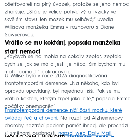
ošetřovateli na plný úvazek, protože se jeho nemoc
zhoršuje. „Stále je velice pohyblivý a fyzicky ve
skvělém stavu. Jen mozek mu selhává,“ uvedla
Willisova manželka Emma v rozhovoru s Diane
Sawyerovou.
Vrátilo se mu koktání, popsala manželka
start nemoci
„Kdybych se ho mohla na cokoliv zeptat, zeptala
bych se, jak se má a jestli je něco, čím bychom mu
mohli pomoct,“ pokračovala.
U Willise byla v roce 2023 diagnostikována
frontotemporální demence. „Na někoho, kdo byl
opravdu upovídaný, byl najednou tišší. Pak se mu
vrátilo koktání, kterým trpěl jako dítě,“ popsala Emma
počátky onemocnění.
Frontotemporální demence ničí části mozku, které
ovládají řeč a chování
. Na rozdíl od Alzheimerovy
choroby neztrácí pacient paměť ihned, ale prochází
si změnami osobnosti,
napsal web Daily Mail.