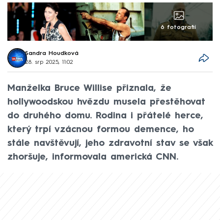
6 fotografií
Sandra Houdková
28. srp 2025, 11:02
Manželka Bruce Willise přiznala, že
hollywoodskou hvězdu musela přestěhovat
do druhého domu. Rodina i přátelé herce,
který trpí vzácnou formou demence, ho
stále navštěvují, jeho zdravotní stav se však
zhoršuje, informovala americká CNN.