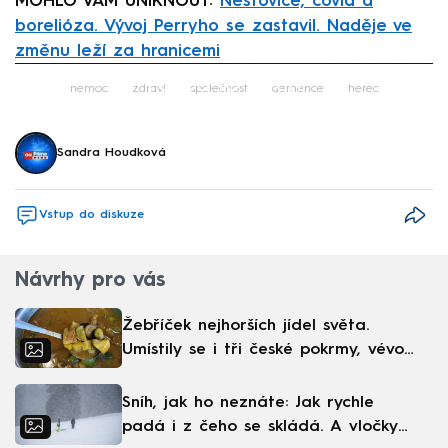
MOHLO VÁM UNIKNOUT:
Neštovice, covid a
borelióza. Vývoj Perryho se zastavil. Naděje ve
změnu leží za hranicemi
Failed to fetch
nemoc
zdraví
společnost
demence
herec
Sandra Houdková
Vstup do diskuze
Návrhy pro vás
Žebříček nejhorších jídel světa.
Umístily se i tři české pokrmy, vévodí
skandinávská kuchyně
Sníh, jak ho neznáte: Jak rychle
padá i z čeho se skládá. A vločky