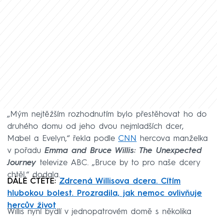
„Mým nejtěžším rozhodnutím bylo přestěhovat ho do
druhého domu od jeho dvou nejmladších dcer,
Mabel a Evelyn,“ řekla podle
CNN
hercova manželka
v pořadu
Emma and Bruce Willis: The Unexpected
Journey
televize ABC. „Bruce by to pro naše dcery
chtěl,“ dodala.
DÁLE ČTĚTE:
Zdrcená Willisova dcera. Cítím
hlubokou bolest. Prozradila, jak nemoc ovlivňuje
hercův život
Willis nyní bydlí v jednopatrovém domě s několika