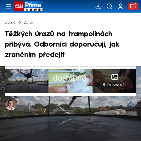
Domů
Zdraví
Těžkých úrazů na trampolínách
přibývá. Odborníci doporučují, jak
zraněním předejít
Žádná položka z playlistu není
dostupná.
8 fotografií
Jana Vozárová
23. čvc 2024, 06:25
Skákání na trampolíně je oblíbená dětská
zábava. Kromě radosti a uvolnění s sebou