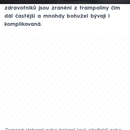
nese i nemalá rizika úrazů. Podle
zdravotníků jsou zranění z trampolíny čím
dál častější a mnohdy bohužel bývají i
komplikovaná.