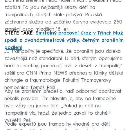
Zlomená stehenní nebo holenní kost, předloktí nebo
zápěstí. To jsou nejčastější úrazy dětí na
trampolínách, kterých stále přibývá. Pražská
záchranná služba od začátku června evidovala 250
zranění osob mladších 18 let.
ČTĚTE TAKÉ:
Smrtelný pracovní úraz v Třinci: Muž
spadl z dvanáctimetrové výšky, četným zraněním
podlehl
„U trampolíny je specifické, že poranění jsou daleko
závažnější než standardní. U dětí, kterým operujeme
horní končetiny, pocházejí dvě z deseti z trampolín,“
sdělil pro CNN Prima NEWS přednosta Kliniky dětské
chirurgie a traumatologie Fakultní Thomayerovy
nemocnice Tomáš Pešl.
Aby se zraněním předešlo, radí odborníci dodržovat
několik pravidel. Tím hlavním je, aby na trampolíně
bylo vždy jen jedno dítě. „Pokud je dětí na
trampolíně víc, hrozí, že jedno zavalí to druhé,“
vysvětlil Pešl.
Podle expertů jsou trampolíny vhodné pro děti