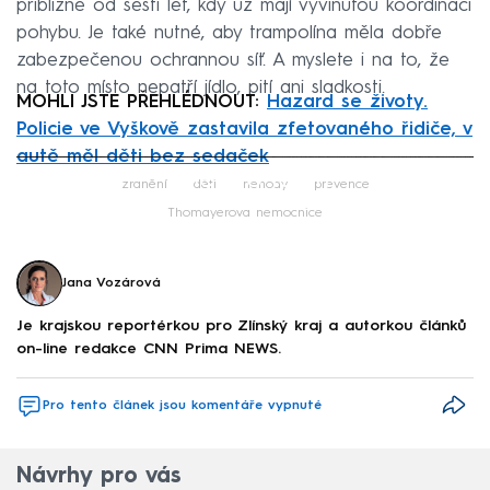
přibližně od šesti let, kdy už mají vyvinutou koordinaci
pohybu. Je také nutné, aby trampolína měla dobře
zabezpečenou ochrannou síť. A myslete i na to, že
na toto místo nepatří jídlo, pití ani sladkosti.
MOHLI JSTE PŘEHLÉDNOUT:
Hazard se životy.
Policie ve Vyškově zastavila zfetovaného řidiče, v
autě měl děti bez sedaček
Failed to fetch
zranění
děti
nehody
prevence
Thomayerova nemocnice
Jana Vozárová
Je krajskou reportérkou pro Zlínský kraj a autorkou článků
on-line redakce CNN Prima NEWS.
Pro tento článek jsou komentáře vypnuté
Návrhy pro vás