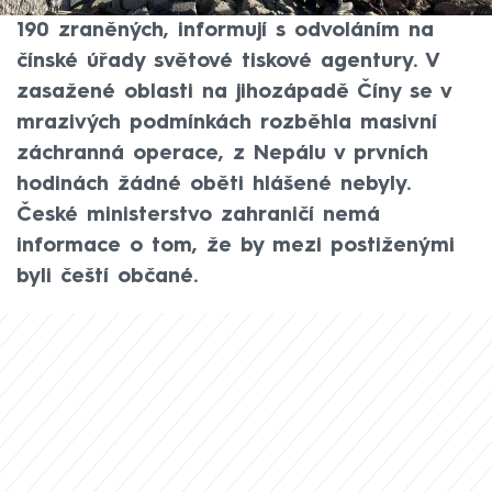
vyžádalo nejméně 126 mrtvých a dalších
190 zraněných, informují s odvoláním na
čínské úřady světové tiskové agentury. V
zasažené oblasti na jihozápadě Číny se v
mrazivých podmínkách rozběhla masivní
záchranná operace, z Nepálu v prvních
hodinách žádné oběti hlášené nebyly.
České ministerstvo zahraničí nemá
informace o tom, že by mezi postiženými
byli čeští občané.