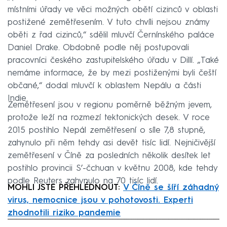
místními úřady ve věci možných obětí cizinců v oblasti
postižené zemětřesením. V tuto chvíli nejsou známy
oběti z řad cizinců,“ sdělil mluvčí Černínského paláce
Daniel Drake. Obdobně podle něj postupovali
pracovníci českého zastupitelského úřadu v Dillí. „Také
nemáme informace, že by mezi postiženými byli čeští
občané,“ dodal mluvčí k oblastem Nepálu a části
Indie.
Zemětřesení jsou v regionu poměrně běžným jevem,
protože leží na rozmezí tektonických desek. V roce
2015 postihlo Nepál zemětřesení o síle 7,8 stupně,
zahynulo při něm tehdy asi devět tisíc lidí. Nejničivější
zemětřesení v Číně za posledních několik desítek let
postihlo provincii S’-čchuan v květnu 2008, kde tehdy
podle Reuters zahynulo na 70 tisíc lidí.
MOHLI JSTE PŘEHLÉDNOUT:
V Číně se šíří záhadný
virus, nemocnice jsou v pohotovosti. Experti
zhodnotili riziko pandemie