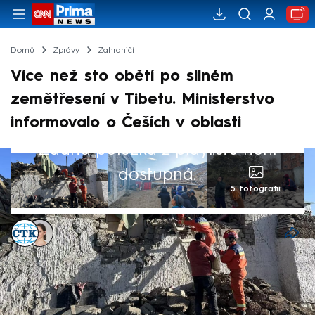
Domů
Zprávy
Zahraničí
Více než sto obětí po silném
zemětřesení v Tibetu. Ministerstvo
informovalo o Češích v oblasti
Žádná položka z playlistu není
dostupná.
5 fotografií
ČTK
,
Ivana Syrovátková
Akt. 7. led 2025, 15:55
• 7. led 2025, 06:22
Silné zemětřesení, které v úterý postihlo jih
čínského Tibetu a východ Nepálu, si v Číně