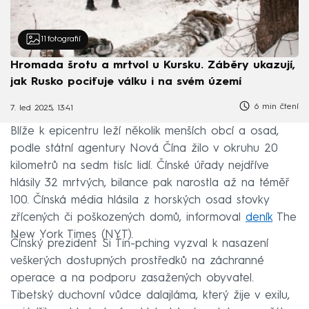
11
fotografií
Hromada šrotu a mrtvol u Kursku. Záběry ukazují,
jak Rusko pociťuje válku i na svém území
6 min čtení
7. led 2025, 13:41
Blíže k epicentru leží několik menších obcí a osad,
podle státní agentury Nová Čína žilo v okruhu 20
kilometrů na sedm tisíc lidí. Čínské úřady nejdříve
hlásily 32 mrtvých, bilance pak narostla až na téměř
100. Čínská média hlásila z horských osad stovky
zřícených či poškozených domů, informoval
deník
The
New York Times (NYT).
Čínský prezident Si Ťin-pching vyzval k nasazení
veškerých dostupných prostředků na záchranné
operace a na podporu zasažených obyvatel.
Tibetský duchovní vůdce dalajláma, který žije v exilu,