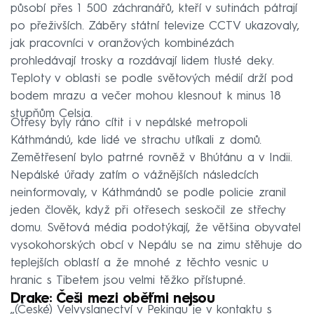
působí přes 1 500 záchranářů, kteří v sutinách pátrají
po přeživších. Záběry státní televize CCTV ukazovaly,
jak pracovníci v oranžových kombinézách
prohledávají trosky a rozdávají lidem tlusté deky.
Teploty v oblasti se podle světových médií drží pod
bodem mrazu a večer mohou klesnout k minus 18
stupňům Celsia.
Otřesy byly ráno cítit i v nepálské metropoli
Káthmándú, kde lidé ve strachu utíkali z domů.
Zemětřesení bylo patrné rovněž v Bhútánu a v Indii.
Nepálské úřady zatím o vážnějších následcích
neinformovaly, v Káthmándů se podle policie zranil
jeden člověk, když při otřesech seskočil ze střechy
domu. Světová média podotýkají, že většina obyvatel
vysokohorských obcí v Nepálu se na zimu stěhuje do
teplejších oblastí a že mnohé z těchto vesnic u
hranic s Tibetem jsou velmi těžko přístupné.
Drake: Češi mezi oběťmi nejsou
„(České) Velvyslanectví v Pekingu je v kontaktu s