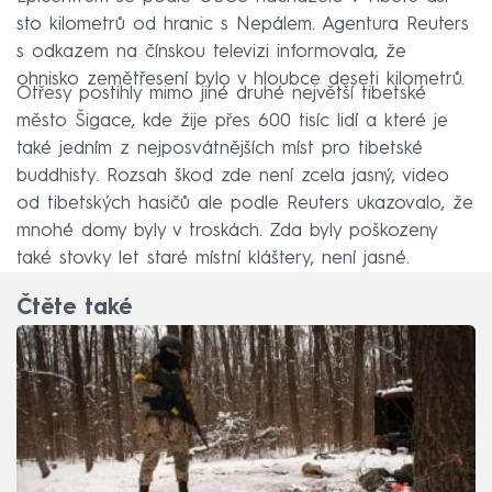
sto kilometrů od hranic s Nepálem. Agentura Reuters
s odkazem na čínskou televizi informovala, že
ohnisko zemětřesení bylo v hloubce deseti kilometrů.
Otřesy postihly mimo jiné druhé největší tibetské
město Šigace, kde žije přes 600 tisíc lidí a které je
také jedním z nejposvátnějších míst pro tibetské
buddhisty. Rozsah škod zde není zcela jasný, video
od tibetských hasičů ale podle Reuters ukazovalo, že
mnohé domy byly v troskách. Zda byly poškozeny
také stovky let staré místní kláštery, není jasné.
Čtěte také