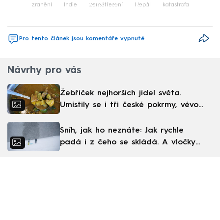
Failed to fetch
zranění
Indie
zemětřesení
Nepál
katastrofa
Pro tento článek jsou komentáře vypnuté
Návrhy pro vás
Žebříček nejhorších jídel světa.
Umístily se i tři české pokrmy, vévodí
skandinávská kuchyně
Sníh, jak ho neznáte: Jak rychle
padá i z čeho se skládá. A vločky
nejsou bílé