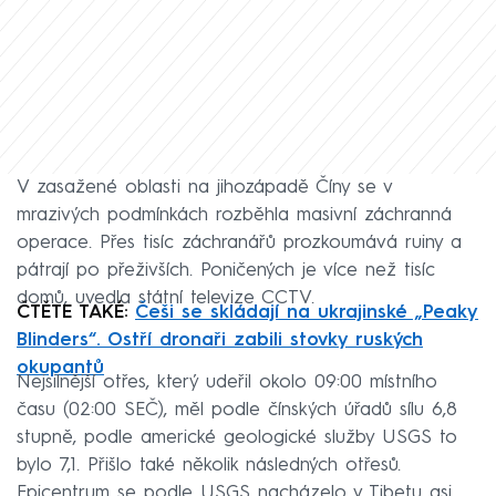
V zasažené oblasti na jihozápadě Číny se v
mrazivých podmínkách rozběhla masivní záchranná
operace. Přes tisíc záchranářů prozkoumává ruiny a
pátrají po přeživších. Poničených je více než tisíc
domů, uvedla státní televize CCTV.
ČTĚTE TAKÉ:
Češi se skládají na ukrajinské „Peaky
Blinders“. Ostří dronaři zabili stovky ruských
okupantů
Nejsilnější otřes, který udeřil okolo 09:00 místního
času (02:00 SEČ), měl podle čínských úřadů sílu 6,8
stupně, podle americké geologické služby USGS to
bylo 7,1. Přišlo také několik následných otřesů.
Epicentrum se podle USGS nacházelo v Tibetu asi