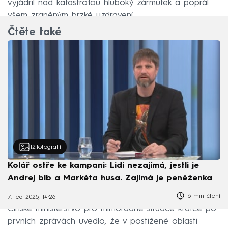
vyjádřil nad katastrofou hluboký zármutek a popřál
všem zraněným brzké uzdravení.
Čtěte také
12
fotografií
Kolář ostře ke kampani: Lidi nezajímá, jestli je
Andrej blb a Markéta husa. Zajímá je peněženka
6 min čtení
7. led 2025, 14:26
Čínské ministerstvo pro mimořádné situace krátce po
prvních zprávách uvedlo, že v postižené oblasti