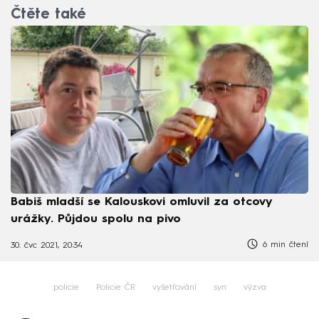
Čtěte také
Babiš mladší se Kalouskovi omluvil za otcovy
urážky. Půjdou spolu na pivo
6 min čtení
30. čvc 2021, 20:34
policie
Policie ČR
vyšetřování
syn
výzva