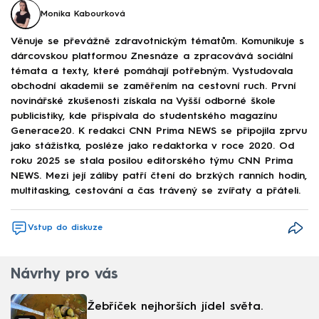
Monika Kabourková
Věnuje se převážně zdravotnickým tématům. Komunikuje s
dárcovskou platformou Znesnáze a zpracovává sociální
témata a texty, které pomáhají potřebným. Vystudovala
obchodní akademii se zaměřením na cestovní ruch. První
novinářské zkušenosti získala na Vyšší odborné škole
publicistiky, kde přispívala do studentského magazínu
Generace20. K redakci CNN Prima NEWS se připojila zprvu
jako stážistka, posléze jako redaktorka v roce 2020. Od
roku 2025 se stala posilou editorského týmu CNN Prima
NEWS. Mezi její záliby patří čtení do brzkých ranních hodin,
multitasking, cestování a čas trávený se zvířaty a přáteli.
Vstup do diskuze
Návrhy pro vás
Žebříček nejhorších jídel světa.