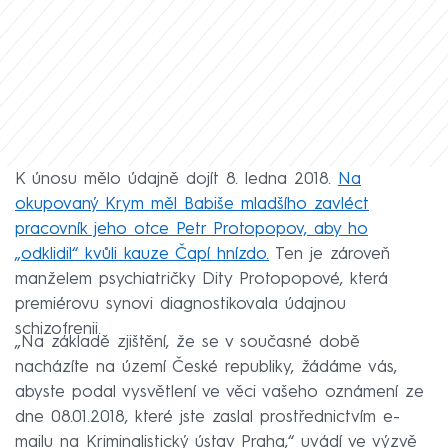
K únosu mělo údajně dojít 8. ledna 2018.
Na
okupovaný Krym měl Babiše mladšího zavléct
pracovník jeho otce Petr Protopopov, aby ho
„odklidil“ kvůli kauze Čapí hnízdo.
Ten je zároveň
manželem psychiatričky Dity Protopopové, která
premiérovu synovi diagnostikovala údajnou
schizofrenii.
„Na základě zjištění, že se v současné době
nacházíte na území České republiky, žádáme vás,
abyste podal vysvětlení ve věci vašeho oznámení ze
dne 08.01.2018, které jste zaslal prostřednictvím e-
mailu na Kriminalistický ústav Praha,“ uvádí ve výzvě