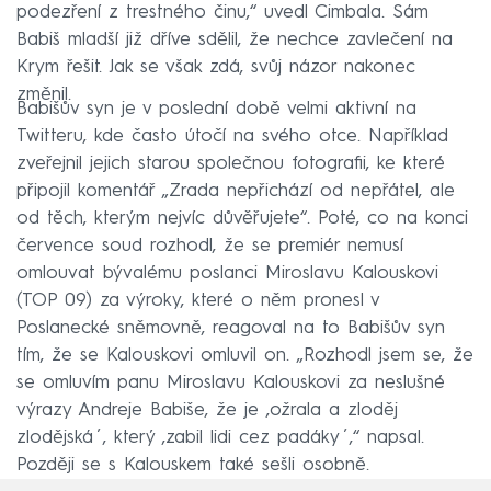
podezření z trestného činu,“ uvedl Cimbala. Sám
Babiš mladší již dříve sdělil, že nechce zavlečení na
Krym řešit. Jak se však zdá, svůj názor nakonec
změnil.
Babišův syn je v poslední době velmi aktivní na
Twitteru, kde často útočí na svého otce. Například
zveřejnil jejich starou společnou fotografii, ke které
připojil komentář „Zrada nepřichází od nepřátel, ale
od těch, kterým nejvíc důvěřujete“. Poté, co na konci
července soud rozhodl, že se premiér nemusí
omlouvat bývalému poslanci Miroslavu Kalouskovi
(TOP 09) za výroky, které o něm pronesl v
Poslanecké sněmovně, reagoval na to Babišův syn
tím, že se Kalouskovi omluvil on. „Rozhodl jsem se, že
se omluvím panu Miroslavu Kalouskovi za neslušné
výrazy Andreje Babiše, že je ,ožrala a zloděj
zlodějská´, který ,zabil lidi cez padáky´,“ napsal.
Později se s Kalouskem také sešli osobně.