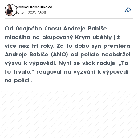
Monika Kabourková
14. srp 2021, 08:25
Od údajného únosu Andreje Babiše
mladšího na okupovaný Krym uběhly již
více než tři roky. Za tu dobu syn premiéra
Andreje Babiše (ANO) od policie neobdržel
výzvu k výpovědi. Nyní se však raduje. „To
to trvalo,“ reagoval na vyzvání k výpovědi
na policii.