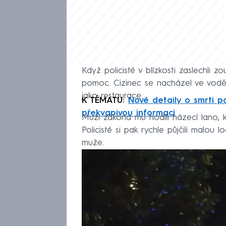
Když policisté v blízkosti zaslechli z
pomoc. Cizinec se nacházel ve vodě
jako restaurace.
K TÉMATU:
Nové detaily o smrti p
překvapivou informaci
Muži zákona mu hodili házecí lano, k
Policisté si pak rychle půjčili malou
muže.