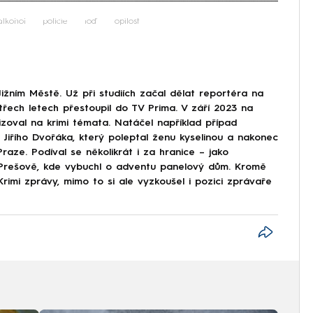
iled to fetch
alkohol
policie
loď
opilost
Jižním Městě. Už při studiích začal dělat reportéra na
třech letech přestoupil do TV Prima. V září 2023 na
izoval na krimi témata. Natáčel například případ
Jiřího Dvořáka, který poleptal ženu kyselinou a nakonec
raze. Podíval se několikrát i za hranice – jako
v Prešově, kde vybuchl o adventu panelový dům. Kromě
rimi zprávy, mimo to si ale vyzkoušel i pozici zprávaře