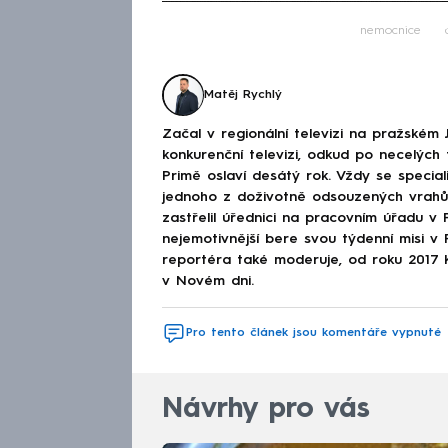
Fa
nemocnice
Matěj Rychlý
Začal v regionální televizi na pražském 
konkurenční televizi, odkud po necelých 
Primě oslaví desátý rok. Vždy se special
jednoho z doživotně odsouzených vrahů 
zastřelil úřednici na pracovním úřadu v P
nejemotivnější bere svou týdenní misi 
reportéra také moderuje, od roku 2017 K
v Novém dni.
Pro tento článek jsou komentáře vypnuté
Návrhy pro vás