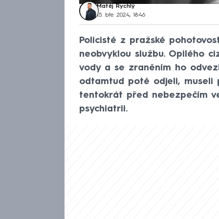
Matěj Rychlý
15. bře 2024, 18:46
Policisté z pražské pohotovos
neobvyklou službu. Opilého ciz
vody a se zraněním ho odvezl
odtamtud poté odjeli, museli
tentokrát před nebezpečím ve
psychiatrii.