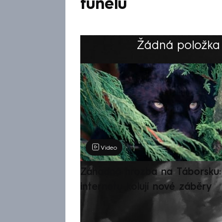
tunelu
Žádná položka z
Výběr redakce
Video
Záhadná hrozba na Táborsku: 
internetu kolují nové záběry