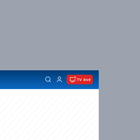
TV živě