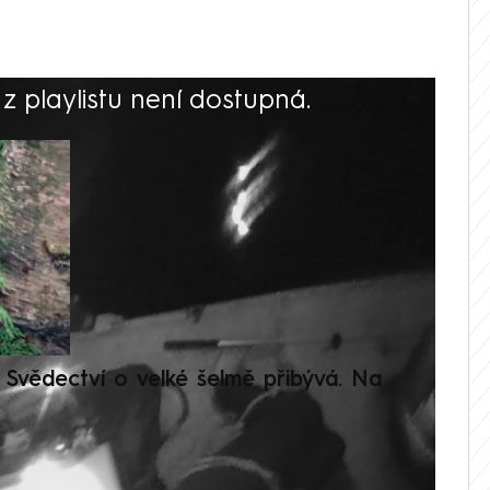
 playlistu není dostupná.
V
Svědectví o velké šelmě přibývá. Na
Setká
je op