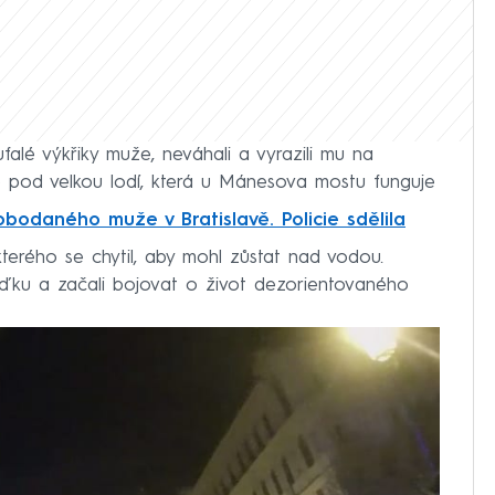
oufalé výkřiky muže, neváhali a vyrazili mu na
 pod velkou lodí, která u Mánesova mostu funguje
obodaného muže v Bratislavě. Policie sdělila
terého se chytil, aby mohl zůstat nad vodou.
 loďku a začali bojovat o život dezorientovaného