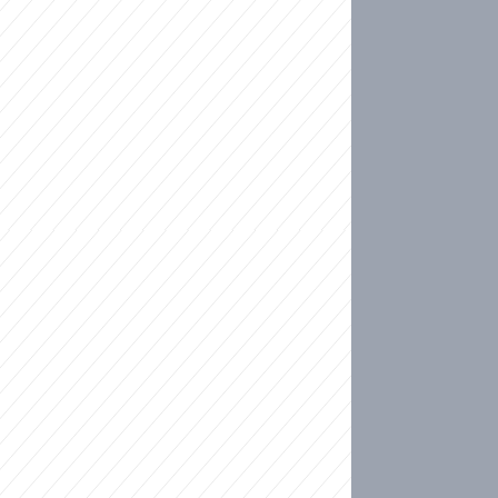
ideo
ní plné slz po 50 letech: Matku donutili dát d
ět spojil test DNA