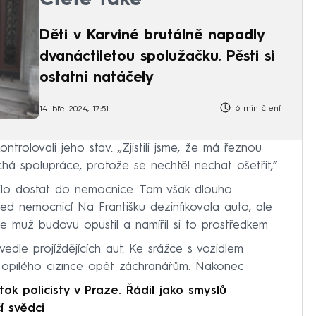
Děti v Karviné brutálně napadly
dvanáctiletou spolužačku. Pěsti si
ostatní natáčely
6 min čtení
14. bře 2024, 17:51
ntrolovali jeho stav. „Zjistili jsme, že má řeznou
há spolupráce, protože se nechtěl nechat ošetřit,“
ilo dostat do nemocnice. Tam však dlouho
před nemocnicí Na Františku dezinfikovala auto, ale
 muž budovu opustil a namířil si to prostředkem
le projíždějících aut. Ke srážce s vozidlem
ali opilého cizince opět záchranářům. Nakonec
k policisty v Praze. Řádil jako smyslů
í svědci