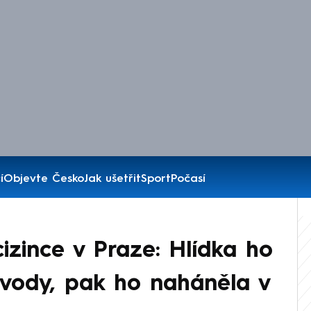
í
Objevte Česko
Jak ušetřit
Sport
Počasí
izince v Praze: Hlídka ho
z vody, pak ho naháněla v