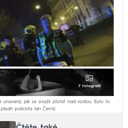
7 fotografií
ě unavený, jak se snažil zůstat nad vodou. Bylo to
 zásah policista Jan Černý.
Čtěte také