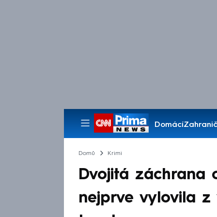
Domácí
Zahranič
Pořady
Domů
Krimi
Dvojitá záchrana c
nejprve vylovila 