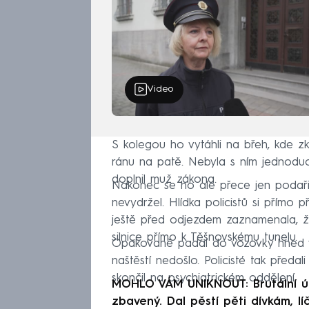
Video
S kolegou ho vytáhli na břeh, kde zko
ránu na patě. Nebyla s ním jednoduc
doplnil muž zákona.
Nakonec se ho ale přece jen podař
nevydržel. Hlídka policistů si přímo 
ještě před odjezdem zaznamenala, že
silnice přímo k Těšnovskému tunelu.
Opakovaně padal do vozovky hned ved
naštěstí nedošlo. Policisté tak před
skončil na psychiatrickém oddělení.
MOHLO VÁM UNIKNOUT: Brutální úto
zbavený. Dal pěstí pěti dívkám, líč