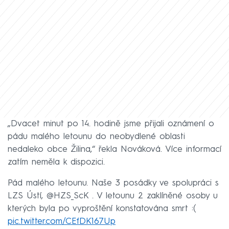
„Dvacet minut po 14. hodině jsme přijali oznámení o
pádu malého letounu do neobydlené oblasti
nedaleko obce Žilina,“ řekla Nováková. Více informací
zatím neměla k dispozici.
Pád malého letounu. Naše 3 posádky ve spolupráci s
LZS Ústí, @HZS_ScK . V letounu 2 zaklíněné osoby u
kterých byla po vyproštění konstatována smrt :(
pic.twitter.com/CEfDK167Up