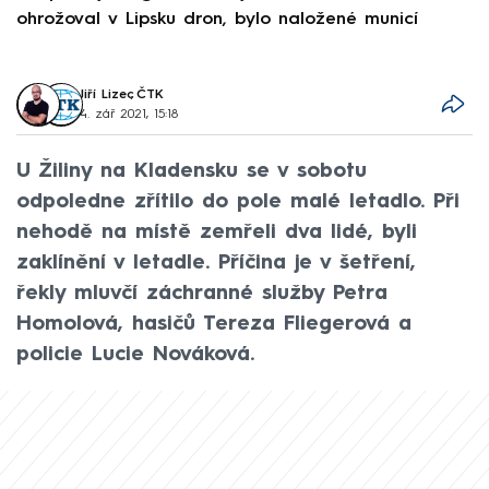
ohrožoval v Lipsku dron, bylo naložené municí
e
Jiří Lizec
,
ČTK
4. zář 2021, 15:18
U Žiliny na Kladensku se v sobotu
odpoledne zřítilo do pole malé letadlo. Při
nehodě na místě zemřeli dva lidé, byli
zaklínění v letadle. Příčina je v šetření,
řekly mluvčí záchranné služby Petra
Homolová, hasičů Tereza Fliegerová a
policie Lucie Nováková.