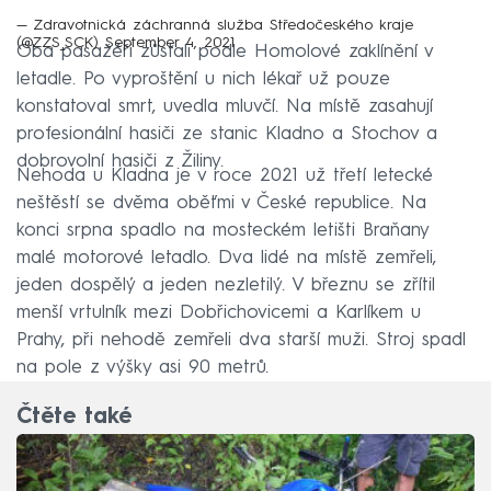
— Zdravotnická záchranná služba Středočeského kraje
(@ZZS_SCK)
September 4, 2021
Oba pasažéři zůstali podle Homolové zaklínění v
letadle. Po vyproštění u nich lékař už pouze
konstatoval smrt, uvedla mluvčí. Na místě zasahují
profesionální hasiči ze stanic Kladno a Stochov a
dobrovolní hasiči z Žiliny.
Nehoda u Kladna je v roce 2021 už třetí letecké
neštěstí se dvěma oběťmi v České republice. Na
konci srpna spadlo na mosteckém letišti Braňany
malé motorové letadlo. Dva lidé na místě zemřeli,
jeden dospělý a jeden nezletilý. V březnu se zřítil
menší vrtulník mezi Dobřichovicemi a Karlíkem u
Prahy, při nehodě zemřeli dva starší muži. Stroj spadl
na pole z výšky asi 90 metrů.
Čtěte také