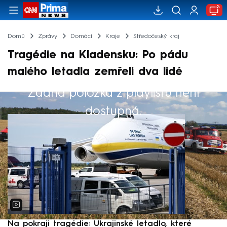
Domů
Zprávy
Domácí
Kraje
Středočeský kraj
Tragédie na Kladensku: Po pádu
malého letadla zemřeli dva lidé
Žádná položka z playlistu není
Výběr redakce
dostupná.
Na pokraji tragédie: Ukrajinské letadlo, které
P