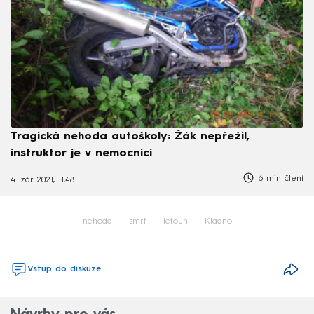
Tragická nehoda autoškoly: Žák nepřežil,
instruktor je v nemocnici
6 min čtení
4. zář 2021, 11:48
nehoda
smrt
letoun
Kladno
Vstup do diskuze