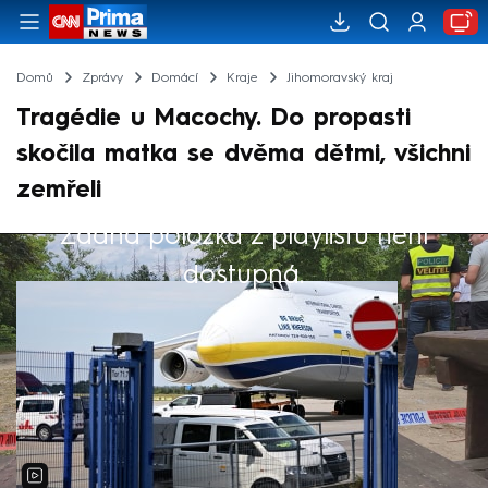
Domů
Zprávy
Domácí
Kraje
Jihomoravský kraj
Tragédie u Macochy. Do propasti
skočila matka se dvěma dětmi, všichni
zemřeli
Žádná položka z playlistu není
Výběr redakce
dostupná.