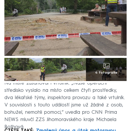
4 fotografie
Na místě zasahoval i vrtulník. „Naše operační
středisko vyslalo na místo celkem čtyři prostředky,
dva lékařské týmy, inspektora provozu a také vrtulník.
V souvislosti s touto událostí jsme už žádné z osob,
bohužel, nemohli pomoci,“ uvedla pro CNN Prima
NEWS mluvčí ZZS Jihomoravského kraje Michaela
Bothová.
ČTĚTE TAKÉ:
Zmařený únos a útok motorovou