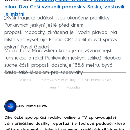
pilou. Dva Češi vzbudili poprask v Sasku, zastavili
je místní
„Kvůli tragické události jsou ukončeny prohlídky
Punkevních jeskyní ještě před dnem
propasti Macochy, zkrácena je i vodní plavba. Na
místě věc vyšetřuje Policie ČR,“ sdělil mluvčí správy
jeskyní Pavel Gejdoš.
Macocha v Moravském krasu je nejvýznamnější
turistickou atrakcí Punkevních jeskyní. Jelikož hloubka
suché části propasti dosahuje 138,8 metru, bývá
často také lákadlem pro sebevrahy.
Failed to fetch
Policie ČR
Moravskoslezský kraj
CNN Prima NEWS
úmrtí
Macocha
CNN Prima NEWS
Díky úzké spolupráci redakcí online a TV zpravodajství
vám přinášíme desítky reportáží i v textové podobě, které
můžete sledovat v televizi, na webu, sociálních sítích nebo