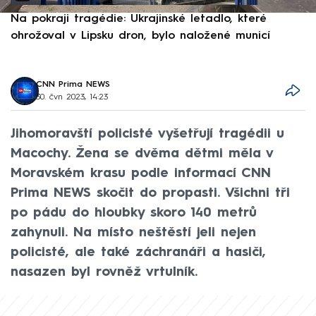
Na pokraji tragédie: Ukrajinské letadlo, které
P
ohrožoval v Lipsku dron, bylo naložené municí
e
CNN Prima NEWS
30. čvn 2023, 14:23
Jihomoravští policisté vyšetřují tragédii u
Macochy. Žena se dvěma dětmi měla v
Moravském krasu podle informací CNN
Prima NEWS skočit do propasti. Všichni tři
po pádu do hloubky skoro 140 metrů
zahynuli. Na místo neštěstí jeli nejen
policisté, ale také záchranáři a hasiči,
nasazen byl rovněž vrtulník.