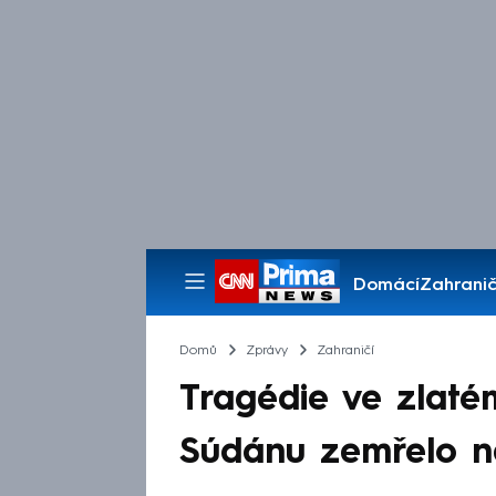
Domácí
Zahranič
Pořady
Domů
Zprávy
Zahraničí
Tragédie ve zlatém
Súdánu zemřelo ne