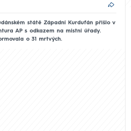
údánském státě Západní Kurdufán přišlo v
gentura AP s odkazem na místní úřady.
ormovala o 31 mrtvých.