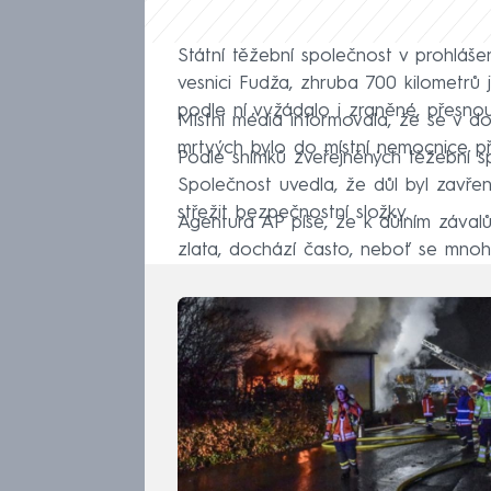
Státní těžební společnost v prohláše
vesnici Fudža, zhruba 700 kilometrů 
podle ní vyžádalo i zraněné, přesnou 
Místní média informovala, že se v do
mrtvých bylo do místní nemocnice 
Podle snímků zveřejněných těžební sp
Společnost uvedla, že důl byl zavřený,
střežit bezpečnostní složky.
Agentura AP píše, že k důlním záva
zlata, dochází často, neboť se mnoh