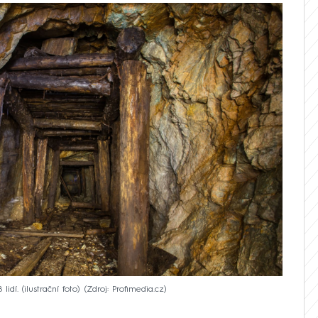
dí. (ilustrační foto)
Zdroj: Profimedia.cz