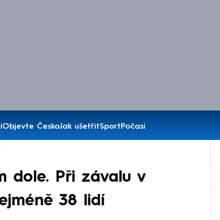
í
Objevte Česko
Jak ušetřit
Sport
Počasí
 dole. Při závalu v
jméně 38 lidí