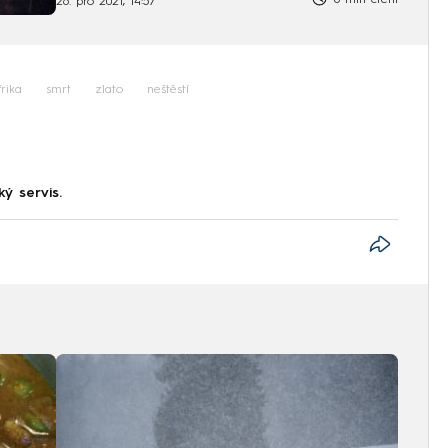
6 min čtení
26. pro 2021, 14:57
rika
smrt
zlato
neštěstí
ký servis.