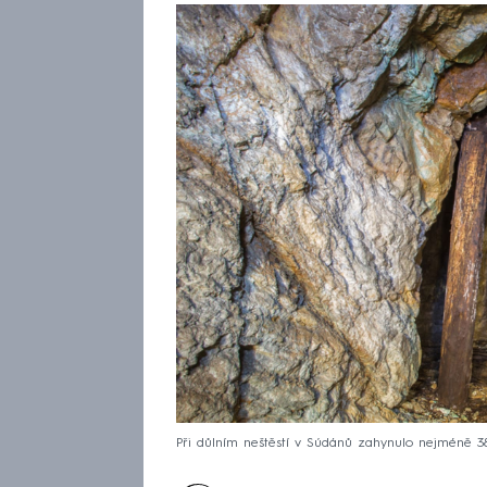
Při důlním neštěstí v Súdánů zahynulo nejméně 38 li