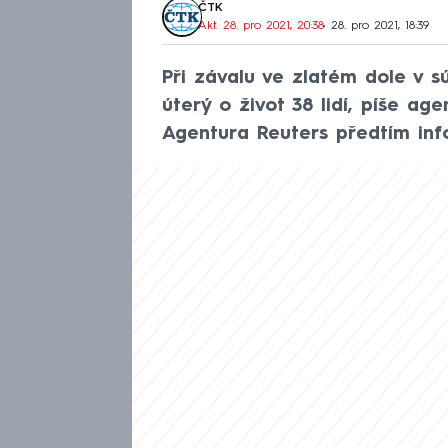
ČTK
Akt. 28. pro 2021, 20:38
• 28. pro 2021, 18:39
Při závalu ve zlatém dole v s
úterý o život 38 lidí, píše a
Agentura Reuters předtím inf