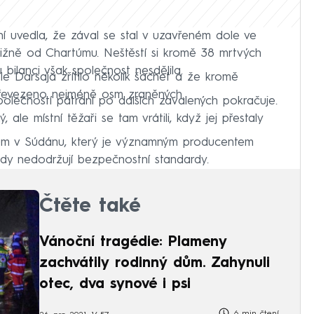
ní uvedla, že zával se stal v uzavřeném dole ve
jižně od Chartúmu. Neštěstí si kromě 38 mrtvých
bilanci však společnost nesdělila.
le Darsaja zřítilo několik šachet a že kromě
převezeno nejméně osm zraněných.
olečností pátrání po dalších zavalených pokračuje.
 ale místní těžaři se tam vrátili, když jej přestaly
lům v Súdánu, který je významným producentem
dy nedodržují bezpečnostní standardy.
Čtěte také
Vánoční tragédie: Plameny
zachvátily rodinný dům. Zahynuli
otec, dva synové i psi