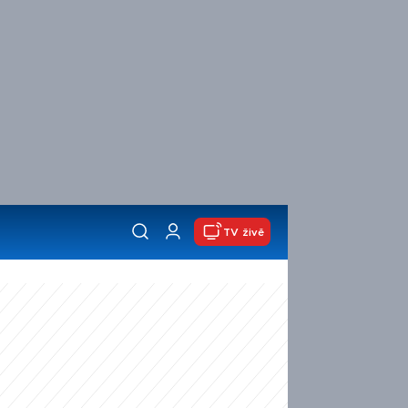
TV živě