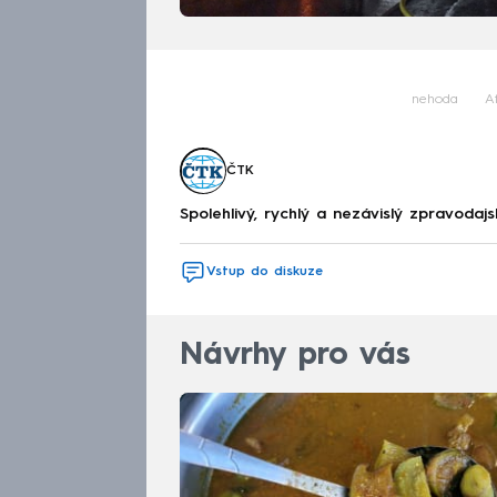
nehoda
Af
ČTK
Spolehlivý, rychlý a nezávislý zpravodajs
Vstup do diskuze
Návrhy pro vás