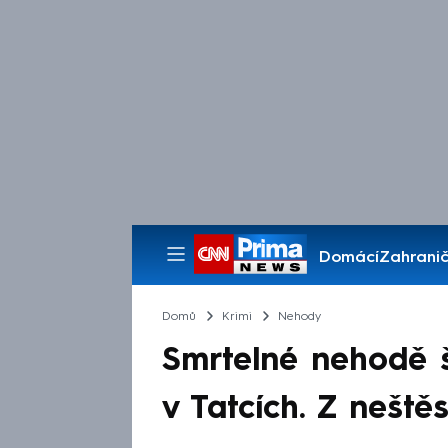
Domácí
Zahranič
Pořady
Domů
Krimi
Nehody
Smrtelné nehodě šl
v Tatcích. Z neště