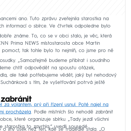
ncemi ano. Tuto zprávu zveřejnila starostka na
ch informací o sbírce. Ve čtvrtek odpoledne bylo
obře známe. To, co se v obci stalo, je věc, která
l CNN Prima NEWS místostarosta obce Martin
ně pomoct, tak tohle bylo to nejmíň, co jsme pro ně
posudky. „Samozřejmě budeme přibírat i soudního
udeme chtít odpovědět na spoustu otázek,
zidla, ale také potřebujeme vědět, jaký byl nehodový
ta Suchánková s tím, že vyšetřování potrvá ještě
 zabránit
l za volantem, prý při řízení usnul. Poté najel na
mi procházela
. Podle místních šlo nehodě zabránit
obce, které organizuje sbírku. „Tady jezdí všichni
ale starostka to zavrhla,“ uvedli sousedé.
 o jiný úsek než ten, kde se tragédie stala. „O