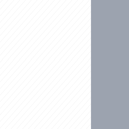
ideo
kat migranty do Česka? Sami by odešli, tvrdí exp
ické sebevraždě