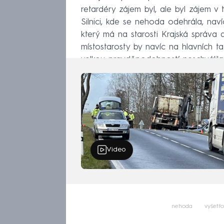
retardéry zájem byl, ale byl zájem v t
Silnici, kde se nehoda odehrála, nav
který má na starosti Krajská správa 
místostarosty by navíc na hlavních taz
velkou pravděpodobností neschválila 
Video
nehoda
vyšetřo