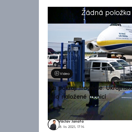
Žádná položka z
Výběr redakce
Video
Na pokraji tragédie: Ukrajinsk
bylo naložené municí
Václav Janata
18. lis 2021, 17:14