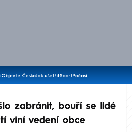
í
Objevte Česko
Jak ušetřit
Sport
Počasí
o zabránit, bouří se lidé
stí viní vedení obce