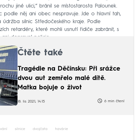
rochu jiné ulici,“ bránil se místostarosta Palounek.
íc podle něj ani obec nespravuje. Jde o hlavní tah,
a údržba silnic Středočeského kraje. Podle
ích retardéry, které mohli usnutí řidiče zabránit, s
ani dopravní policie.
Čtěte také
Tragédie na Děčínsku: Při srážce
dvou aut zemřelo malé dítě.
Matka bojuje o život
6 min čtení
18. lis 2021, 14:15
vání
silnice
dvojčata
havárie