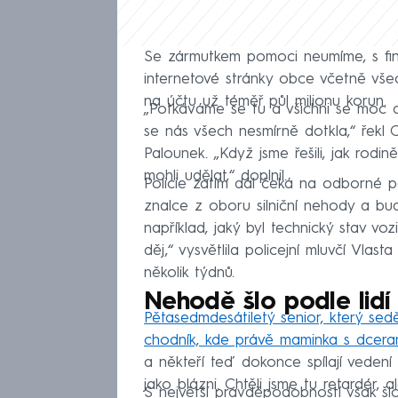
Se zármutkem pomoci neumíme, s fina
internetové stránky obce včetně vše
na účtu už téměř půl milionu korun.
„Potkáváme se tu a všichni se moc d
se nás všech nesmírně dotkla,“ řek
Palounek. „Když jsme řešili, jak rodi
mohli udělat,“ doplnil.
Policie zatím dál čeká na odborné 
znalce z oboru silniční nehody a b
například, jaký byl technický stav vo
děj,“ vysvětlila policejní mluvčí Vlas
několik týdnů.
Nehodě šlo podle lidí
Pětasedmdesátiletý senior, který sedě
chodník, kde právě maminka s dcera
a někteří teď dokonce spílají vedení 
jako blázni. Chtěli jsme tu retardér, 
S největší pravděpodobností však šlo