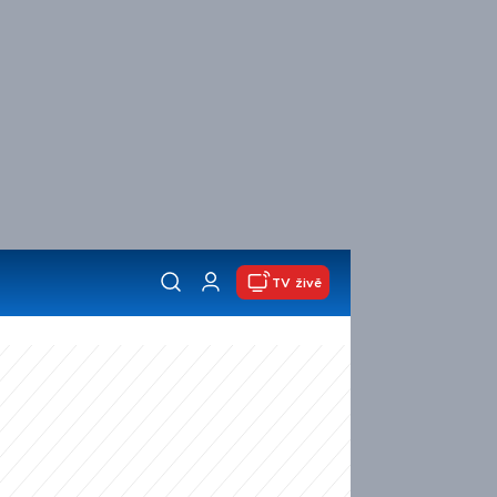
TV živě