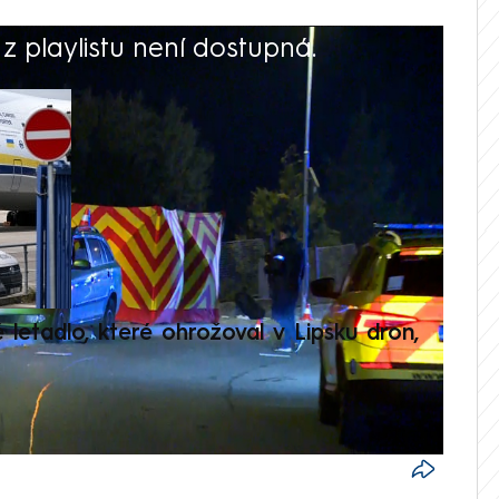
 playlistu není dostupná.
V
é letadlo, které ohrožoval v Lipsku dron,
Přilá
polit