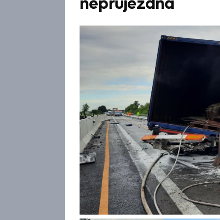
neprůjezdná