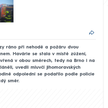
brzy ráno při nehodě a požáru dvou
nem. Havárie se stala v místě zúžení,
vřená v obou směrech, tedy na Brno i na
láněli, uvedli mluvčí jihomoravských
hodině odpolední se podařilo podle policie
ždý směr.