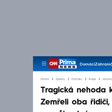
Domácí
Zahranič
Pořady
Domů
Zprávy
Domácí
Kraje
Jihomo
Tragická nehoda 
Zemřeli oba řidiči,