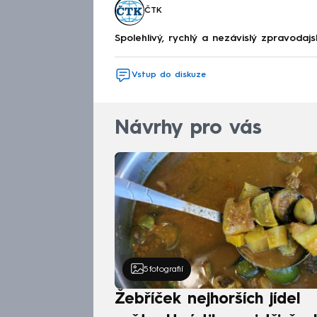
ČTK
Spolehlivý, rychlý a nezávislý zpravodajs
Vstup do diskuze
Návrhy pro vás
5
fotografií
Žebříček nejhorších jídel