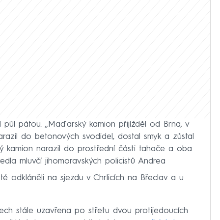
půl pátou. „Maďarský kamion přijížděl od Brna, v
azil do betonových svodidel, dostal smyk a zůstal
nský kamion narazil do prostřední části tahače a oba
uvedla mluvčí jihomoravských policistů Andrea
té odkláněli na sjezdu v Chrlicích na Břeclav a u
ech stále uzavřena po střetu dvou protijedoucích