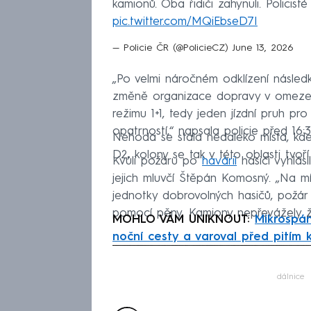
kamionů. Oba řidiči zahynuli. Policis
pic.twitter.com/MQiEbseD7I
— Policie ČR (@PolicieCZ)
June 13, 2026
„Po velmi náročném odklízení násled
změně organizace dopravy v omezen
režimu 1+1, tedy jeden jízdní pruh pro
opatrností,“ napsala policie před 16:3
Nehoda se stala nedaleko místa, kde s
D2, kolony se tak v této oblasti tvoř
Kvůli požáru po
havárii
hasiči vyhlás
jejich mluvčí Štěpán Komosný. „Na m
jednotky dobrovolných hasičů, požár 
pomocí pěny. Kamiony nepřevážely ž
MOHLO VÁM UNIKNOUT:
Mikrospán
noční cesty a varoval před pitím 
Fa
dálnice