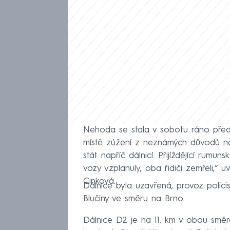
Nehoda se stala v sobotu ráno před 
místě zúžení z neznámých důvodů nar
stát napříč dálnicí. Přijíždějící rumu
vozy vzplanuly, oba řidiči zemřeli,“ 
Cinková.
Dálnice byla uzavřená, provoz policis
Blučiny ve směru na Brno.
Dálnice D2 je na 11. km v obou směr