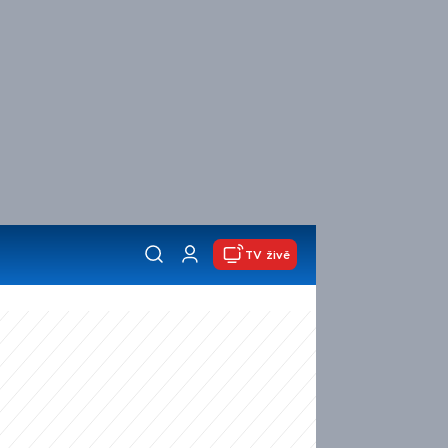
TV živě