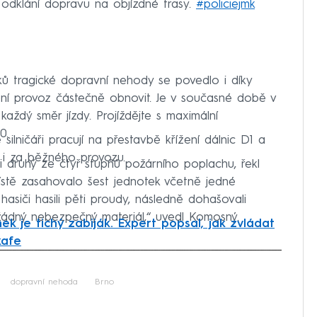
té odklání dopravu na objízdné trasy.
#policiejmk
ků tragické dopravní nehody se povedlo i díky
í provoz částečně obnovit. Je v současné době v
 každý směr jízdy. Projíždějte s maximální
0.
ilničáři pracují na přestavbě křížení dálnic D1 a
í i za běžného provozu.
ili druhý ze čtyř stupňů požárního poplachu, řekl
ístě zasahovalo šest jednotek včetně jedné
hasiči hasili pěti proudy, následně dohašovali
ádný nebezpečný materiál,“ uvedl Komosný.
ek je tichý zabiják. Expert popsal, jak zvládat
kafe
iled to fetch
dopravní nehoda
Brno