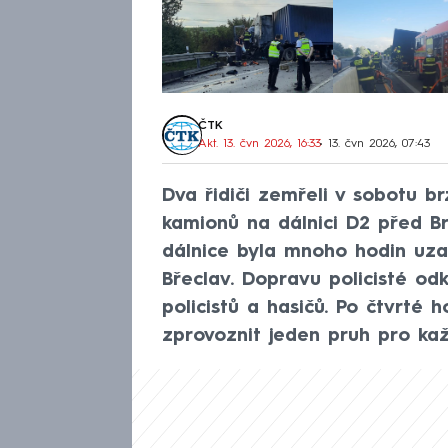
ČTK
Akt. 13. čvn 2026, 16:33
• 13. čvn 2026, 07:43
Dva řidiči zemřeli v sobotu 
kamionů na dálnici D2 před Br
dálnice byla mnoho hodin uza
Břeclav. Dopravu policisté odk
policistů a hasičů. Po čtvrté 
zprovoznit jeden pruh pro ka