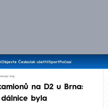
í
Objevte Česko
Jak ušetřit
Sport
Počasí
ravský kraj
kamionů na D2 u Brna:
 dálnice byla