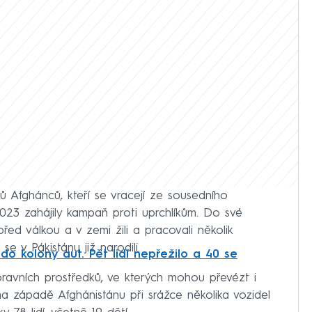
ců Afghánců, kteří se vracejí ze sousedního
2023 zahájily kampaň proti uprchlíkům. Do své
 před válkou a v zemi žili a pracovali několik
ří se v Pákistánu již narodili.
do kolony aut. Pět lidí nepřežilo a 40 se
opravních prostředků, ve kterých mohou převézt i
na západě Afghánistánu při srážce několika vozidel