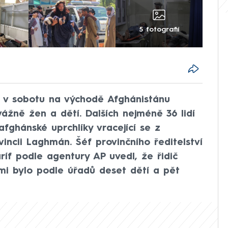
5 fotografií
a v sobotu na východě Afghánistánu
vážně žen a dětí. Dalších nejméně 36 lidí
afghánské uprchlíky vracející se z
ovincii Laghmán. Šéf provinčního ředitelství
ríf podle agentury AP uvedl, že řidič
mi bylo podle úřadů deset dětí a pět