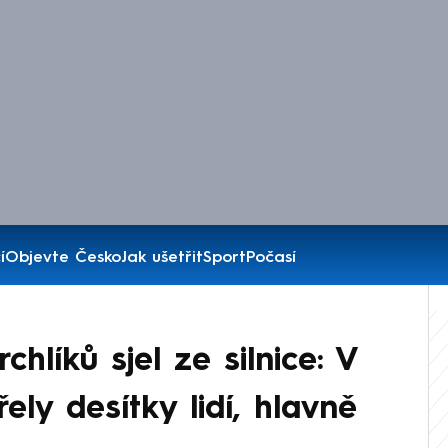
í
Objevte Česko
Jak ušetřit
Sport
Počasí
hlíků sjel ze silnice: V
ly desítky lidí, hlavně