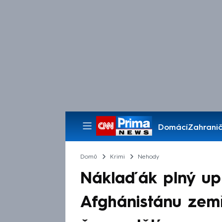
Domácí
Zahranič
Pořady
Domů
Krimi
Nehody
Náklaďák plný uprc
Afghánistánu zemře