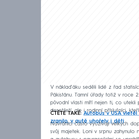
V náklaďáku seděli lidé z řad statisí
Pákistánu. Tamní úřady totiž v roce 
původní vlasti míří nejen ti, co utekli
desetiletí, ale i rodinní příslušníci, kte
ČTĚTE TAKÉ:
Autobus v USA vletěl 
zranilo, v autě uhořely i děti
Navrátilci často využívají velkých d
svůj majetek. Loni v srpnu zahynulo 