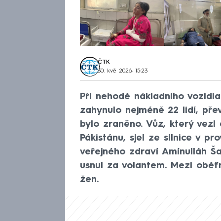
ČTK
30. kvě 2026, 15:23
Při nehodě nákladního vozidl
zahynulo nejméně 22 lidí, pře
bylo zraněno. Vůz, který vezl 
Pákistánu, sjel ze silnice v pr
veřejného zdraví Amínulláh Ša
usnul za volantem. Mezi oběť
žen.