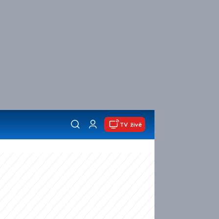
TV živě