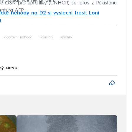
y 78 lidí, včetně 19 dětí.
e OSN pro uprchlíky (UNHCR) se letos z Pákistánu
entura AFP.
ické nehody na D2 si vyslechl trest. Loni
e
iled to fetch
dopravní nehoda
Pákistán
uprchlík
ký servis.