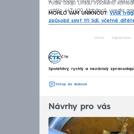
a autobusu s navracejícími se uprchlík
Podle údajů Úřadu vysokého komisař
vrátilo 447 400 Afghánců, uvedla ag
MOHLO VÁM UNIKNOUT:
Viník trag
způsobil smrt tří lidí, včetně dítět
Fa
silnice
Afghánistán
ČTK
Spolehlivý, rychlý a nezávislý zpravodajs
Vstup do diskuze
Návrhy pro vás