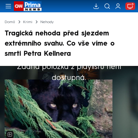
Domů
Krimi
Nehody
Tragická nehoda před sjezdem
extrémního svahu. Co vše víme o
smrti Petra Kellnera
Žádná položka z playlistu není
Výběr redakce
dostupná.