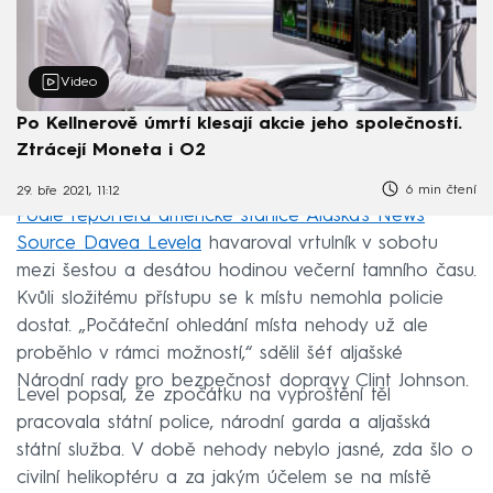
Video
Po Kellnerově úmrtí klesají akcie jeho společností.
Ztrácejí Moneta i O2
6 min čtení
29. bře 2021, 11:12
Podle reportéra americké stanice Alaska's News
Source Davea Levela
havaroval vrtulník v sobotu
mezi šestou a desátou hodinou večerní tamního času.
Kvůli složitému přístupu se k místu nemohla policie
dostat. „Počáteční ohledání místa nehody už ale
proběhlo v rámci možností,“ sdělil šéf aljašské
Národní rady pro bezpečnost dopravy Clint Johnson.
Level popsal, že zpočátku na vyproštění těl
pracovala státní police, národní garda a aljašská
státní služba. V době nehody nebylo jasné, zda šlo o
civilní helikoptéru a za jakým účelem se na místě