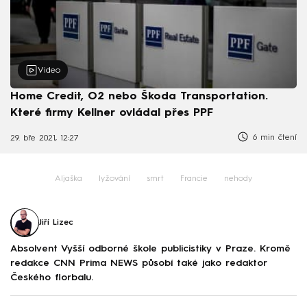
Video
Home Credit, O2 nebo Škoda Transportation.
Které firmy Kellner ovládal přes PPF
6 min čtení
29. bře 2021, 12:27
Aljaška
lyžování
smrt
Francie
nehody
Jiří Lizec
Absolvent Vyšší odborné škole publicistiky v Praze. Kromě
redakce CNN Prima NEWS působí také jako redaktor
Českého florbalu.