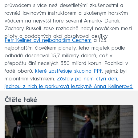
průvodcem s více než desetiletými zkušenostmi a
rovněž lavinovým instruktorem a zkušeným horským
vůdcem na nejvyšší hoře severní Ameriky Denali.
Zachary Russell zase rozhodně nebyl nováčkem mezi
piloty a podobných akcí absolvoval desítky.
Petr Kellner byl nejbohatším Čechem
a 123.
nejbohatším člověkem planety. Jeho majetek podle
odhadů dosahoval 15,7 miliardy dolarů, což v
přepočtu činí necelých 350 miliard korun. Podnikal v
řadě oborů,
které zastřešuje skupina PPF
, jejímž byl
majoritním vlastníkem.
Zůstaly po něm čtyři děti,
jednou z nich je parkurová jezdkyně Anna Kellnerová.
Čtěte také