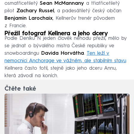
osmatřicetiletý
Sean McMannany
a třiatřicetiletý
pilot
Zachary Russel
, a padesátiletý český občan
Benjamin Larochaix
, Kellnerův trenér původem
z Francie.
Přežil fotograf Kellnera a jeho dcery
Podle Deníku N jeden člověk nehodu přežil, mělo by
se jednat o bývalého mistra České republiky ve
snowboardingu
Davida Horvátha
.
Ten leží v
nemocnici Anchorage ve vážném, ale stabilním stavu
.
Kellnera často fotil, stejně jako jeho dceru Annu,
která závodí na koních.
Čtěte také