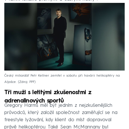
Český miliardář Petr Kellner zemřel v sobotu při havárii helikoptéry na
Aljašce.
Zdroj: PPF
Tři muži s letitými zkušenostmi z
adrenalinových sportů
Gregory Harms měl být jedním z nejzkušenějších
průvodců, který založil společnost zaměřující se na
freestyle lyžování, kdy klient do míst dopravoval
právě helikoptérou. Také Sean McMannany byl