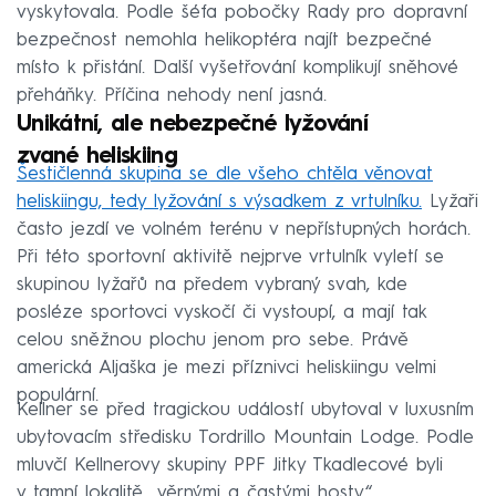
vyskytovala. Podle šéfa pobočky Rady pro dopravní
bezpečnost nemohla helikoptéra najít bezpečné
místo k přistání. Další vyšetřování komplikují sněhové
přeháňky. Příčina nehody není jasná.
Unikátní, ale nebezpečné lyžování
zvané heliskiing
Šestičlenná skupina se dle všeho chtěla věnovat
heliskiingu, tedy lyžování s výsadkem z vrtulníku.
Lyžaři
často jezdí ve volném terénu v nepřístupných horách.
Při této sportovní aktivitě nejprve vrtulník vyletí se
skupinou lyžařů na předem vybraný svah, kde
posléze sportovci vyskočí či vystoupí, a mají tak
celou sněžnou plochu jenom pro sebe. Právě
americká Aljaška je mezi příznivci heliskiingu velmi
populární.
Kellner se před tragickou událostí ubytoval v luxusním
ubytovacím středisku Tordrillo Mountain Lodge. Podle
mluvčí Kellnerovy skupiny PPF Jitky Tkadlecové byli
v tamní lokalitě „věrnými a častými hosty“.