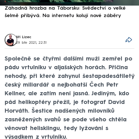
Záhadná hrozba na Táborsku: Svědectví o velké
S
šelmě přibývá. Na internetu kolují nové záběry
d
Jiří Lizec
29. bře 2021, 22:31
Společně se čtyřmi dalšími muži zemřel po
pádu vrtulníku v aljašských horách. Příčina
nehody, při které zahynul šestapadesátiletý
český miliardář a nejbohatší Čech Petr
Kellner, ale zatím není jasná. Jediným, kdo
pád helikoptéry přežil, je fotograf David
Horváth. Šestice nadšených milovníků
zasněžených svahů se pode všeho chtěla
věnovat heliskiingu, tedy lyžování s
výsadkem z vrtulníku.