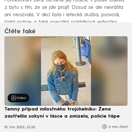
Pohřešování ženy oznámili její rodiče, v pátek odešla
z bytu s tím, že se jde projít. Dosud se ale nevrátila
ani neozvala. V akci byla i letecká služba, psovodi,
jízdní policie a také speciální pořádková jednotka.
Čtěte také
Video
Temný případ milostného trojúhelníku: Žena
zastřelila sokyni v lásce a zmizela, policie tápe
6 min čtení
10. čvn 2022, 22:26