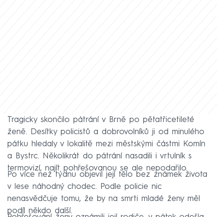
Tragicky skončilo pátrání v Brně po pětatřicetileté
ženě. Desítky policistů a dobrovolníků ji od minulého
pátku hledaly v lokalitě mezi městskými částmi Komín
a Bystrc. Několikrát do pátrání nasadili i vrtulník s
termovizí, najít pohřešovanou se ale nepodařilo.
Po více než týdnu objevil její tělo bez známek života
v lese náhodný chodec. Podle policie nic
nenasvědčuje tomu, že by na smrti mladé ženy měl
podíl někdo další.