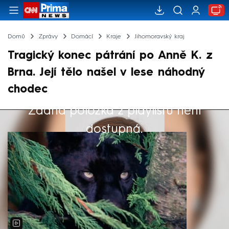
Domů
Zprávy
Domácí
Kraje
Jihomoravský kraj
Tragický konec pátrání po Anně K. z
Brna. Její tělo našel v lese náhodný
chodec
Žádná položka z playlistu není
Výběr redakce
dostupná.