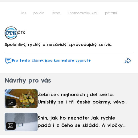
les
policie
Brno
Jihomoravský kraj
pátrání
ČTK
Spolehlivý, rychlý a nezávislý zpravodajský servis.
Pro tento článek jsou komentáře vypnuté
Návrhy pro vás
Žebříček nejhorších jídel světa.
Umístily se i tři české pokrmy, vévodí
skandinávská kuchyně
Sníh, jak ho neznáte: Jak rychle
padá i z čeho se skládá. A vločky
nejsou bílé