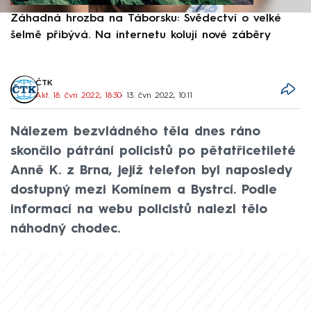
Záhadná hrozba na Táborsku: Svědectví o velké
S
šelmě přibývá. Na internetu kolují nové záběry
d
ČTK
Akt. 18. čvn 2022, 18:30
• 13. čvn 2022, 10:11
Nálezem bezvládného těla dnes ráno
skončilo pátrání policistů po pětatřicetileté
Anně K. z Brna, jejíž telefon byl naposledy
dostupný mezi Komínem a Bystrcí. Podle
informací na webu policistů nalezl tělo
náhodný chodec.