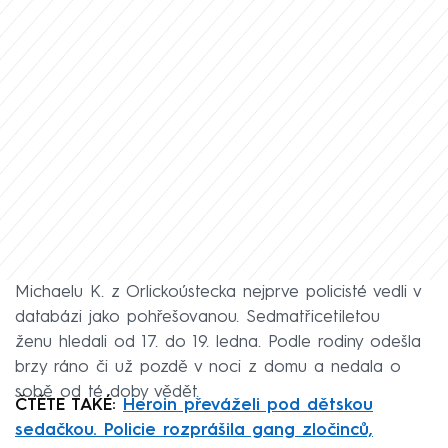
Michaelu K. z Orlickoústecka nejprve policisté vedli v
databázi jako pohřešovanou. Sedmatřicetiletou
ženu hledali od 17. do 19. ledna. Podle rodiny odešla
brzy ráno či už pozdě v noci z domu a nedala o
sobě od té doby vědět.
ČTĚTE TAKÉ:
Heroin převáželi pod dětskou
sedačkou. Policie rozprášila gang zločinců,