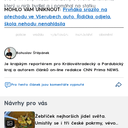
který u nich bydlel a i pomáhal na statku.
MOHLO VÁM UNIKNOUT:
Prvňáka srazilo na
přechodu ve Všerubech auto. Řidička odjela,
škola nehodu nenahlásila
Failed to fetch
policie
vražda
vyšetřování
manželství
obvinění
Bohuslav Štěpánek
Je krajským reportérem pro Královéhradecký a Pardubický
kraj a autorem článků on-line redakce CNN Prima NEWS.
Pro tento článek jsou komentáře vypnuté
Návrhy pro vás
Žebříček nejhorších jídel světa.
Umístily se i tři české pokrmy, vévodí