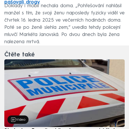
pašovali drogy
Doklady i mobil nechala doma. „Pohřešování nahlásil
manžel s tím, že svoji ženu naposledy fyzicky viděl ve
čtvrtek 16. ledna 2025 ve večerních hodinách doma.
Poté se po ženě slehla zem,“ uvedla tehdy policejní
mluvčí Markéta Janovská. Po dvou dnech byla žena
nalezena mrtvá.
Čtěte také
Video