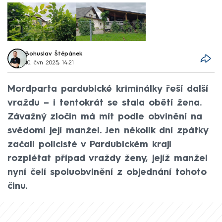
Bohuslav Štěpánek
10. čvn 2025, 14:21
Mordparta pardubické kriminálky řeší další
vraždu – i tentokrát se stala obětí žena.
Závažný zločin má mít podle obvinění na
svědomí její manžel. Jen několik dní zpátky
začali policisté v Pardubickém kraji
rozplétat případ vraždy ženy, jejíž manžel
nyní čelí spoluobvinění z objednání tohoto
činu.