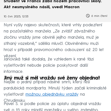
Student ve Francii zabil nožem pracovnici školy.
Akt nesmyslného násilí, uvedl Macron
6 min čtení
10. čvn 2025, 12:53
Nyní vyšly najevo skutečnosti, které vrhly podezření
na pozůstalého manžela. „Ze zvlášť závažného
zločinu vraždy jsme obvinili jejího manžela, muž je
stíhaný vazebně,“ sdělila mluvčí. Obviněnému muži
hrozí v případě pravomocného odsouzení až 20 let
vězení.
Janovská také dodala, že vzhledem k rané fázi
vyšetřování nebude policie poskytovat další
informace.
Jiný muž si měl vraždu své ženy objednat
Nejde o jediný případ násilné smrti, který řeší
pardubická mordparta. Minulý týden začali kriminalisté
vyšetřovat
možnou objednávku vraždy
na
Chrudimsku.
Pavel S. si podle policie za úplatu objednal vraždu
své o tři roky mladší manželky u svého známého,