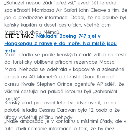
„Bohužel nejsou žádní přeživší,“ uvedl šéf letecké
společnosti Mombasa Air Safari John Cleave s tím, že
jde o předběžné informace. Dodal, že na palubě byl
keňský kapitán a deset cestujících, včetně osmi
Maďarů a dvou Němců.
ČTĚTE TAKÉ:
Nákladní Boeing 747 sjel v
Hongkongu z ranveje do moře. Na místě jsou
mrtví.
Malé letadlo se podle keňských úřadů zřítilo na cestě
do turisticky oblíbené přírodní rezervace Maasai
Mara. Nehoda se odehrála v kopcovité a zalesněné
oblasti asi 40 kilometrů od letiště Diani. Komisař
okresu Kwale Stephen Orinde agentuře AP sdělil, že
všichni cestující na palubě letounu byli „zahraniční
turisté“.
Keňský úřad pro civilní letectví dříve uvedl, že na
palubě letadla Cessna Caravan bylo 12 osob a že
úřady vyšetřují příčinu nehody.
„Naše ambasáda je v kontaktu s místními úřady, ale v
tuto chvíli nemáme informace o tom, že by mezi