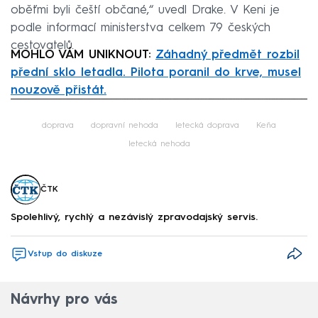
oběťmi byli čeští občané,“ uvedl Drake. V Keni je
podle informací ministerstva celkem 79 českých
cestovatelů.
MOHLO VÁM UNIKNOUT:
Záhadný předmět rozbil
přední sklo letadla. Pilota poranil do krve, musel
nouzově přistát.
Failed to fetch
doprava
dopravní nehoda
letecká doprava
Keňa
letecká nehoda
ČTK
Spolehlivý, rychlý a nezávislý zpravodajský servis.
Vstup do diskuze
Návrhy pro vás