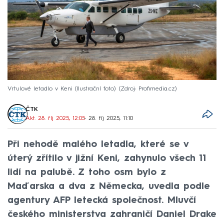
Vrtulové letadlo v Keni (Ilustrační foto)
Zdroj: Profimedia.cz
ČTK
Akt. 28. říj 2025, 12:05
• 28. říj 2025, 11:10
Při nehodě malého letadla, které se v
úterý zřítilo v jižní Keni, zahynulo všech 11
lidí na palubě. Z toho osm bylo z
Maďarska a dva z Německa, uvedla podle
agentury AFP letecká společnost. Mluvčí
českého ministerstva zahraničí Daniel Drake