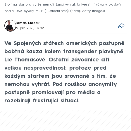
Stojí na startu a ví, že nemají šanci vyhrát. Univerzitní výkony plavkyň
boří v USA bývalý muž. (Ilustrační foto)
Zdroj: Getty Images
Tomáš Macák
15. pro 2021, 07:02
Ve Spojených státech amerických postupně
bobtná kauza kolem transgender plavkyně
Lie Thomasové. Ostatní závodnice cítí
velkou nespravedlnost, protože před
každým startem jsou srovnané s tím, že
nemohou vyhrát. Pod rouškou anonymity
postupně promlouvají pro média a
rozebírají frustrující situaci.