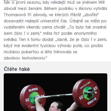
Jde o první sezonu, kdy někdejší muž se jménem Will
závodí mezi ženami. Během podniku v Akronu vyhrála
Thomasová tři závody, ve kterých třikrát „zbořila“
dosavadní nejlepší univerzitní čas. Údajně se měla po
vydařeném víkendu sama chválit. „To bylo tak snadné.
Jsem číslo 1 v zemi,“ měla říct podle anonymního
svědka. Ten k tomu dodal: „Jasně, že je číslo 1 v zemi,
když má evidentní fyzickou výhodu poté, co prošla
mužskou pubertou a léta trénovala se
zásobou testosteronu.“
Čtěte také