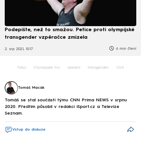
Podepište, než to smažou. Petice proti olympijské
transgender vzpěračce zmizela
6 min čtení
2. srp 2021, 10:17
Tokio
Olympijské hry
plavání
transgender
USA
Tomáš Macák
Tomáš se stal součástí týmu CNN Prima NEWS v srpnu
2020. Předtím působil v redakci iSport.cz a Televize
Seznam.
Vstup do diskuze