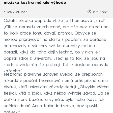
mužská kostra má ale výhodu
6 min čtení
4. srp 2021, 13:37
Ostatní zkrátka dopředu ví, že je Thomasová „zničí“.
„Cítí se opravdu znechucené, protože bez ohledu na
to, kolik práce tomu dávají, prohrají. Obvykle se
mohou připravovat na startu s pocitem, že pořádně
natrénovaly a všechny své konkurentky mohou
porazit, když do toho dají všechno, co v nich je,“
popsal zdroj z univerzity. „Teď je to tak, že jsou na
startu s vědomím, že prohrají. Tohle dostane opravdu
každého.“
Neznámá plavkyně zároveň uvedla, že přepisování
rekordů v podání Thomasové nemá příliš přízně ani u
diváků, kteří univerzitní závody sledují. „Obvykle všichni
tleskají, křičí a jásají, když někdo vyhraje závod. Lia se
dotkla stěny bazénu a vyhrála, bylo ticho. Když tak
udělala druhá Anna Kalandadzeová, dav spustil
potlesk.“