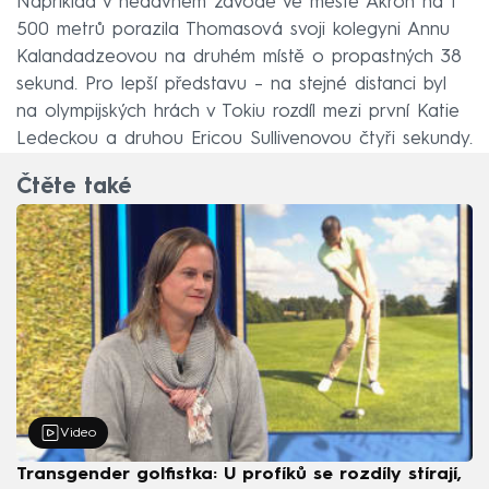
Například v nedávném závodě ve městě Akron na 1
500 metrů porazila Thomasová svoji kolegyni Annu
Kalandadzeovou na druhém místě o propastných 38
sekund. Pro lepší představu – na stejné distanci byl
na olympijských hrách v Tokiu rozdíl mezi první Katie
Ledeckou a druhou Ericou Sullivenovou čtyři sekundy.
Čtěte také
Video
Transgender golfistka: U profíků se rozdíly stírají,