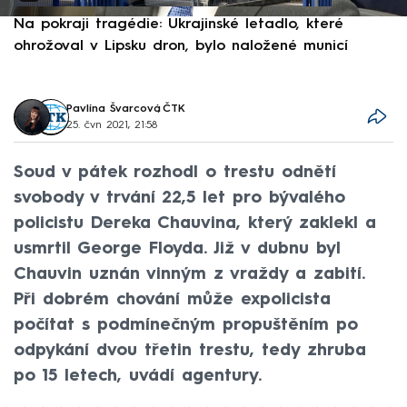
Na pokraji tragédie: Ukrajinské letadlo, které
P
ohrožoval v Lipsku dron, bylo naložené municí
e
Pavlína Švarcová
,
ČTK
25. čvn 2021, 21:58
Soud v pátek rozhodl o trestu odnětí
svobody v trvání 22,5 let pro bývalého
policistu Dereka Chauvina, který zaklekl a
usmrtil George Floyda. Již v dubnu byl
Chauvin uznán vinným z vraždy a zabití.
Při dobrém chování může expolicista
počítat s podmínečným propuštěním po
odpykání dvou třetin trestu, tedy zhruba
po 15 letech, uvádí agentury.