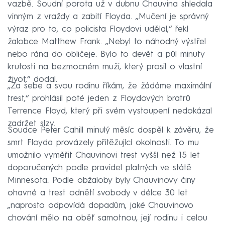
vazbě. Soudní porota už v dubnu Chauvina shledala
vinným z vraždy a zabití Floyda. ‚‚Mučení je správný
výraz pro to, co policista Floydovi udělal,‘‘ řekl
žalobce Matthew Frank. ‚‚Nebyl to náhodný výstřel
nebo rána do obličeje. Bylo to devět a půl minuty
krutosti na bezmocném muži, který prosil o vlastní
život,‘‘ dodal.
‚‚Za sebe a svou rodinu říkám, že žádáme maximální
trest,‘‘ prohlásil poté jeden z Floydových bratrů
Terrence Floyd, který při svém vystoupení nedokázal
zadržet slzy.
Soudce Peter Cahill minulý měsíc dospěl k závěru, že
smrt Floyda provázely přitěžující okolnosti. To mu
umožnilo vyměřit Chauvinovi trest vyšší než 15 let
doporučených podle pravidel platných ve státě
Minnesota. Podle obžaloby byly Chauvinovy činy
ohavné a trest odnětí svobody v délce 30 let
„naprosto odpovídá dopadům, jaké Chauvinovo
chování mělo na oběť samotnou, její rodinu i celou