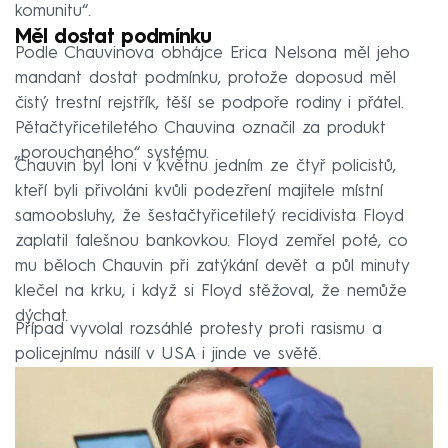
komunitu“.
Měl dostat podmínku
Podle Chauvinova obhájce Erica Nelsona měl jeho
mandant dostat podmínku, protože doposud měl
čistý trestní rejstřík, těší se podpoře rodiny i přátel.
Pětačtyřicetiletého Chauvina označil za produkt
„porouchaného“ systému.
Chauvin byl loni v květnu jedním ze čtyř policistů,
kteří byli přivoláni kvůli podezření majitele místní
samoobsluhy, že šestačtyřicetiletý recidivista Floyd
zaplatil falešnou bankovkou. Floyd zemřel poté, co
mu běloch Chauvin při zatýkání devět a půl minuty
klečel na krku, i když si Floyd stěžoval, že nemůže
dýchat.
Případ vyvolal rozsáhlé protesty proti rasismu a
policejnímu násilí v USA i jinde ve světě.