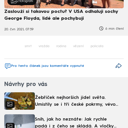
2
fotografií
Zaslouží si takovou poctu? V USA odhalují sochy
George Floyda, lidé ale pochybují
6 min čtení
20. čvn 2021, 07:59
smrt
vražda
rodina
vězení
policista
Pro tento článek jsou komentáře vypnuté
Návrhy pro vás
Žebříček nejhorších jídel světa.
Umístily se i tři české pokrmy, vévodí
skandinávská kuchyně
Sníh, jak ho neznáte: Jak rychle
padá i z čeho se skládá. A vločky