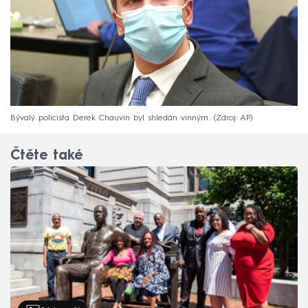
Bývalý policista Derek Chauvin byl shledán vinným.
Zdroj: AP
Čtěte také