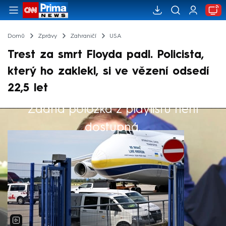
Domů
Zprávy
Zahraničí
USA
Trest za smrt Floyda padl. Policista,
který ho zaklekl, si ve vězení odsedí
22,5 let
Žádná položka z playlistu není
Výběr redakce
dostupná.