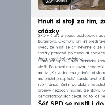
14
fotografií
Hnutí si stojí za tím
otázky
SPD v úterý u soudu zastupovali a
Burgetová. Okamura ani jiní představi
uvedl, že hnutí se cítí nevinné a že 
snažily pravdivě pojmenovat společe
žádá zproštění obžaloby.
Státní zástupce David Jachnický žáda
uložil. Poukázal na nulovou seberefl
motiv. „K uvedenému jednání přistoup
materiální prospěch,“ konstatoval. Zd
své hranice. Zmínil paralelu s naci
projevy nezačaly násilím, ale slovy. 
demokratický stát čekat na to, až se
Šéf SPD se pustil i d