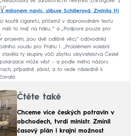
„Nedostatky ve zdravotnictví nevyřeší ‚chirurgové‘ z
U“.
milionem navíc, slibuje Schillerová. Zmínila tři
i kouřili cigaretu, přičemž v doprovodném textu
le naši to maj' na háku...“ a „Podpora pouze pro
.
 projevím, jsou dvě odlišné věci,“ odůvodnila
odního soudu pro Prahu 1. „Problémem volební
stavěla ty skupiny vůči zbytku obyvatelstva České
o polarizace může vést – a podle mého názoru
trach, případně závist, a to vede následně k
čovala.
Čtěte také
Chceme více českých potravin v
obchodech, tvrdí ministr. Zmínil
časový plán i krajní možnost