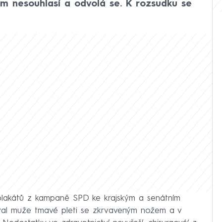
em nesouhlasí a odvolá se. K rozsudku se
plakátů z kampaně SPD ke krajským a senátním
val muže tmavé pleti se zkrvaveným nožem a v