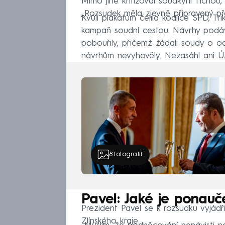
Mimo jiné kritizoval soudkyni Tichou
„Rozsudek měla zjevně připravený př
Kvůli plakátům čelila koalice SPD, Tr
kampaň soudní cestou. Návrhy podávali
pobouřily, přičemž žádali soudy o o
návrhům nevyhověly. Nezasáhl ani Ús
8
fotografií
Pavel: Jaké je ponauč
Prezident Pavel se k rozsudku vyjádř
Zlínského kraje.