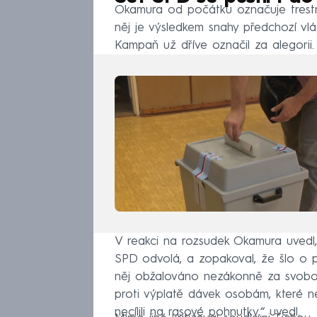
Okamura od počátku označuje trestní 
něj je výsledkem snahy předchozí vlá
Kampaň už dříve označil za alegorii.
V reakci na rozsudek Okamura uvedl,
SPD odvolá, a zopakoval, že šlo o 
něj obžalováno nezákonně za svobodn
proti výplatě dávek osobám, které ne
necílili na rasové pohnutky,“ uvedl.