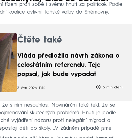
řízení proti sobě i svému hnutí za politické. Podle
dní koalice ovlivnit loňské volby do Sněmovny.
Čtěte také
Vláda předložila návrh zákona o
celostátním referendu. Tejc
popsal, jak bude vypadat
6 min čtení
3. čvn 2026, 11:14
 že s ním nesouhlasí. Novinářům také řekl, že se
pojmenování skutečných problémů. Hnutí je podle
é vyjádření názoru proti nelegální migraci a
posílají děti do školy. „V žádném případě jsme