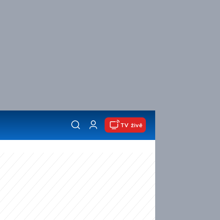
TV živě