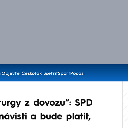
í
Objevte Česko
Jak ušetřit
Sport
Počasí
irurgy z dovozu“: SPD
ávisti a bude platit,