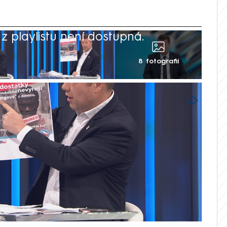
 playlistu není dostupná.
8 fotografií
 peněžitý trest ve výši tří milionů korun
akáty. Středeční verdikt, podle nějž SPD
ání k nenávisti, není pravomocný. Hnutí
komunikovalo své názory na migrační pakt
obě čelí i šéf SPD a předseda Sněmovny
e ale přerušené, protože poslanci ho
k bude soud projednávat zvlášť. Šéf hnutí