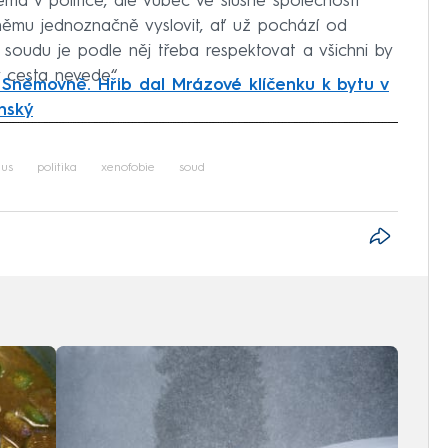
má v politice, ale vůbec ve slušné společnosti
 němu jednoznačně vyslovit, ať už pochází od
í soudu je podle něj třeba respektovat a všichni by
y cesta nevede“.
Sněmovně. Hřib dal Mrázové klíčenku k bytu v
nský
iled to fetch
mus
politika
xenofobie
soud