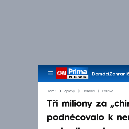
Domácí
Zahranič
Pořady
Domů
Zprávy
Domácí
Politika
Tři miliony za „ch
podněcovalo k nen