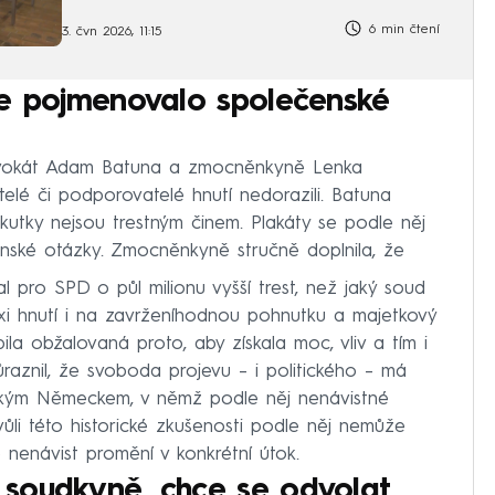
6 min čtení
3. čvn 2026, 11:15
, že pojmenovalo společenské
dvokát Adam Batuna a zmocněnkyně Lenka
telé či podporovatelé hnutí nedorazili. Batuna
skutky nejsou trestným činem. Plakáty se podle něj
nské otázky. Zmocněnkyně stručně doplnila, že
l pro SPD o půl milionu vyšší trest, než jaký soud
exi hnutí i na zavrženíhodnou pohnutku a majetkový
ila obžalovaná proto, aby získala moc, vliv a tím i
ůraznil, že svoboda projevu – i politického – má
stickým Německem, v němž podle něj nenávistné
Kvůli této historické zkušenosti podle něj nemůže
 nenávist promění v konkrétní útok.
o soudkyně, chce se odvolat