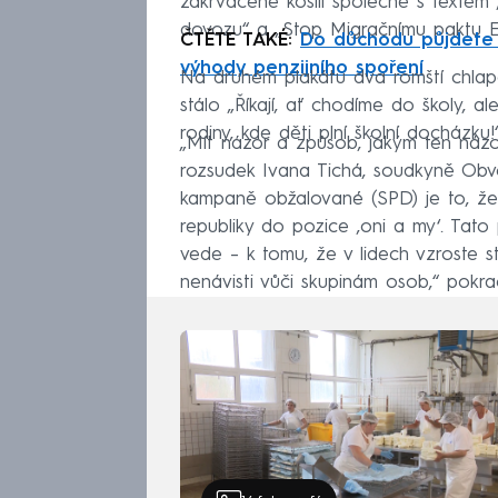
zakrvácené košili společně s textem 
dovozu“ a „Stop Migračnímu paktu E
ČTĚTE TAKÉ:
Do důchodu půjdete s 
výhody penzijního spoření
Na druhém plakátu dva romští chlapc
stálo „Říkají, ať chodíme do školy, a
rodiny, kde děti plní školní docházku!“
„Mít názor a způsob, jakým ten názor
rozsudek Ivana Tichá, soudkyně Obv
kampaně obžalované (SPD) je to, že 
republiky do pozice ‚oni a my‘. Tat
vede – k tomu, že v lidech vzroste s
nenávisti vůči skupinám osob,“ pokra