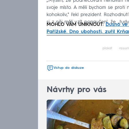
„Myslím, že podněcování nenávisti ne
svoje místo. A měli bychom se proti
kohokoliv," řekl prezident. Rozhodnut
si z něj měli vzít ponaučení, že „tud
MOHLO VÁM UNIKNOUT:
Dusno ve 
Pařížské. Dno ubohosti, zuřil Krňa
Fa
plakát
rasis
Vstup do diskuze
Návrhy pro vás