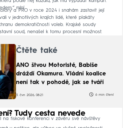
, která podle něj kázala, jak má vypadat kampaň.
edem,“ míní.
ikolory a PRO v roce 2024 i snahám zastavit její
 v jednotlivých krajích lidé, které plakáty
chranu demokratičnosti voleb. Krajské soudy
tavní soud, nenašel k tomu procesní možnost.
Čtěte také
ANO štvou Motoristé, Babiše
dráždí Okamura. Vládní koalice
není tak v pohodě, jak se tváří
6 min čtení
3. čvn 2026, 08:21
ení? Tudy cesta nevede
il na tiskové konferenci v závěru své návštěvy