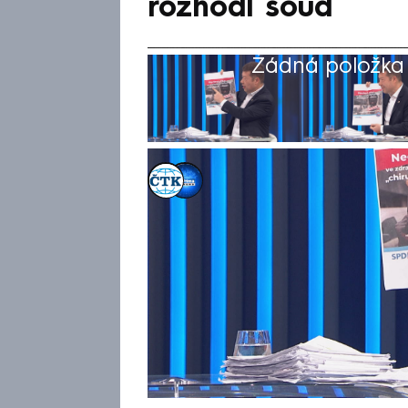
rozhodl soud
Žádná položka z
ČTK
,
CNN Prima NEWS
Akt. 3. čvn 2026, 15:53
• 3. čvn 2026, 14:30
Soud uložil vládnímu hnutí SPD
za kontroverzní předvolební pl
spáchalo trestný čin podněcov
vinu odmítá s tím, že pouze 
nebo zneužívání dávek. Obžal
Tomio Okamura, toto stíhání j
odmítli vydat. Jeho skutky ta