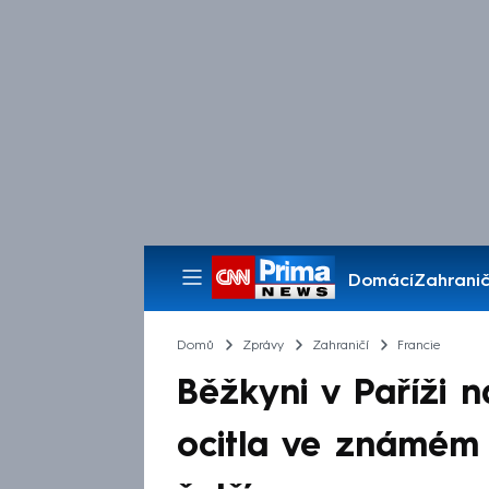
Domácí
Zahranič
Pořady
Domů
Zprávy
Zahraničí
Francie
Běžkyni v Paříži na
ocitla ve známém s