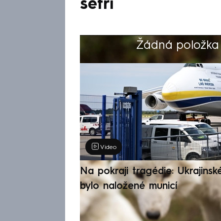
šetří
Žádná položka z
Výběr redakce
Video
Na pokraji tragédie: Ukrajinsk
bylo naložené municí