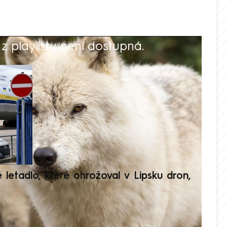
 playlistu není dostupná.
V
é letadlo, které ohrožoval v Lipsku dron,
Přilá
polit