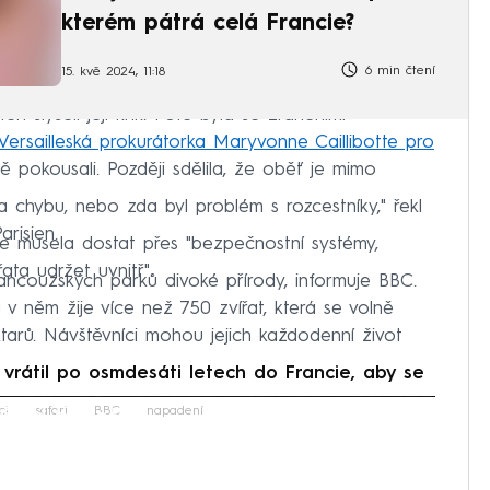
kterém pátrá celá Francie?
6 min čtení
15. kvě 2024, 11:18
eří slyšeli její křik. Poté byla se zraněními
Versailleská prokurátorka Maryvonne Caillibotte pro
ě pokousali. Později sdělila, že oběť je mimo
a chybu, nebo zda byl problém s rozcestníky," řekl
arisien.
e musela dostat přes "bezpečnostní systémy,
řata udržet uvnitř".
francouzských parků divoké přírody, informuje BBC.
v něm žije více než 750 zvířat, která se volně
tarů. Návštěvníci mohou jejich každodenní život
 vrátil po osmdesáti letech do Francie, aby se
iled to fetch
ci
safari
BBC
napadení