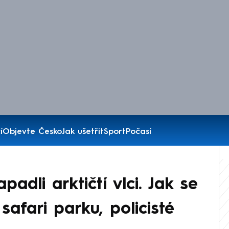
í
Objevte Česko
Jak ušetřit
Sport
Počasí
padli arktičtí vlci. Jak se
afari parku, policisté