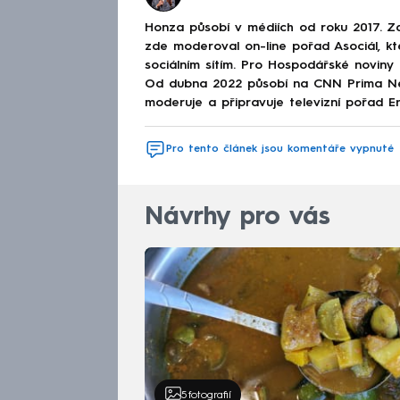
Honza působí v médiích od roku 2017. Začí
zde moderoval on-line pořad Asociál, kt
sociálním sítím. Pro Hospodářské noviny
Od dubna 2022 působí na CNN Prima New
moderuje a připravuje televizní pořad En
Pro tento článek jsou komentáře vypnuté
Návrhy pro vás
5
fotografií