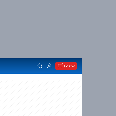
TV živě