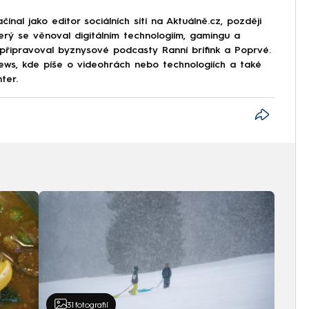
nal jako editor sociálních sítí na Aktuálně.cz, později
erý se věnoval digitálním technologiím, gamingu a
 připravoval byznysové podcasty Ranní brífink a Poprvé.
s, kde píše o videohrách nebo technologiích a také
ter.
31
fotografií