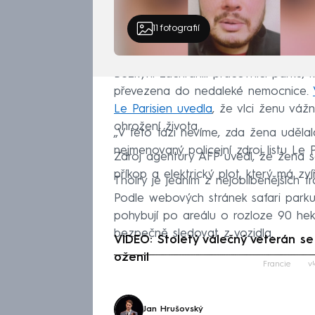
11
fotografií
Běžkyni zachránili pracovníci parku, kt
převezena do nedaleké nemocnice.
Le Parisien uvedla
, že vlci ženu vážn
ohrožení života.
„V této fázi nevíme, zda žena udělal
nejmenovaný policejní zdroj listu Le P
Zdroj agentury AFP uvedl, že žena s
příkop a elektrický plot, který má zví
Thoiry je jedním z nejoblíbenějších 
Podle webových stránek safari parku 
pohybují po areálu o rozloze 90 hek
bezpečně sledovat z vozidla.
VIDEO: Stoletý válečný veterán se
oženil
Fa
Francie
vl
Jan Hrušovský