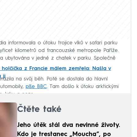
a informovala o útoku trojice vlků v safari parku
yřicet kilometrů od francouzské metropole Paříže.
na ubytována v jedné z chatek v parku. Společně
 holčička z Francie málem zemřela: Našla v
 ji
yrazila na svůj běh. Poté se dostala do hlavní
automobily,
píše BBC
. Tam došlo k útoku arktickými
h, krku a noze.
Čtěte také
Jeho útěk stál dva nevinné životy.
Kdo je trestanec „Moucha“, po