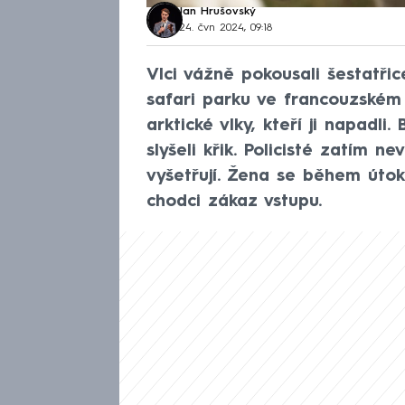
Jan Hrušovský
24. čvn 2024, 09:18
Vlci vážně pokousali šestatřic
safari parku ve francouzském 
arktické vlky, kteří ji napadli
slyšeli křik. Policisté zatím ne
vyšetřují. Žena se během útok
chodci zákaz vstupu.