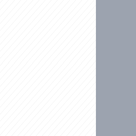
ideo
kat migranty do Česka? Sami by odešli, tvrdí exp
ické sebevraždě