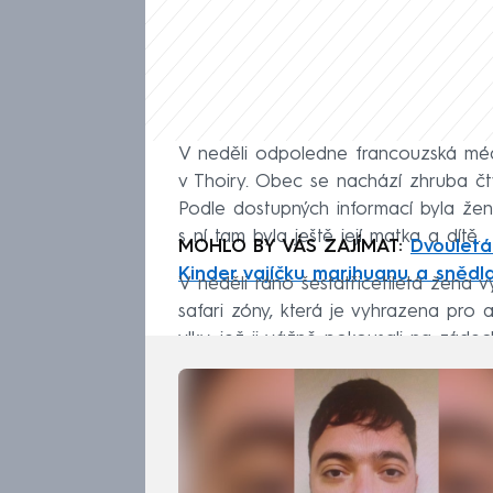
V neděli odpoledne francouzská médi
v Thoiry. Obec se nachází zhruba čt
Podle dostupných informací byla že
s ní tam byla ještě její matka a dítě.
MOHLO BY VÁS ZAJÍMAT:
Dvouletá
Kinder vajíčku marihuanu a snědla
V neděli ráno šestatřicetiletá žena v
safari zóny, která je vyhrazena pro 
vlky, jež ji vážně pokousali na zádec