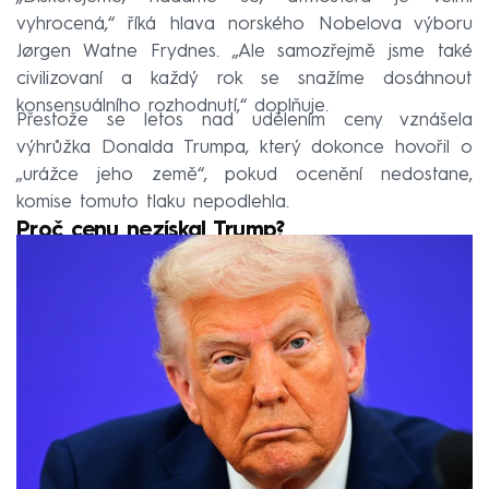
vyhrocená,“ říká hlava norského Nobelova výboru
Jørgen Watne Frydnes. „Ale samozřejmě jsme také
civilizovaní a každý rok se snažíme dosáhnout
konsensuálního rozhodnutí,“ doplňuje.
Přestože se letos nad udělením ceny vznášela
výhrůžka Donalda Trumpa, který dokonce hovořil o
„urážce jeho země“, pokud ocenění nedostane,
komise tomuto tlaku nepodlehla.
Proč cenu nezískal Trump?