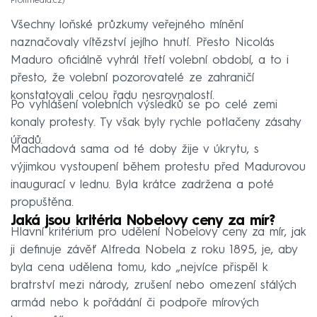
Profimedia.cz
Všechny loňské průzkumy veřejného mínění
naznačovaly vítězství jejího hnutí. Přesto Nicolás
Maduro oficiálně vyhrál třetí volební období, a to i
přesto, že volební pozorovatelé ze zahraničí
konstatovali celou řadu nesrovnalostí.
Po vyhlášení volebních výsledků se po celé zemi
konaly protesty. Ty však byly rychle potlačeny zásahy
úřadů.
Machadová sama od té doby žije v úkrytu, s
výjimkou vystoupení během protestu před Madurovou
inaugurací v lednu. Byla krátce zadržena a poté
propuštěna.
Jaká jsou kritéria Nobelovy ceny za mír?
Hlavní kritérium pro udělení Nobelovy ceny za mír, jak
ji definuje závěť Alfreda Nobela z roku 1895, je, aby
byla cena udělena tomu, kdo „nejvíce přispěl k
bratrství mezi národy, zrušení nebo omezení stálých
armád nebo k pořádání či podpoře mírových