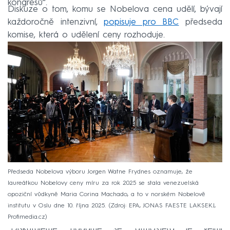
kongresů“.
Diskuze o tom, komu se Nobelova cena udělí, bývají
každoročně intenzivní,
popisuje pro BBC
předseda
komise, která o udělení ceny rozhoduje.
Předseda Nobelova výboru Jorgen Watne Frydnes oznamuje, že
laureátkou Nobelovy ceny míru za rok 2025 se stala venezuelská
opoziční vůdkyně Maria Corina Machado, a to v norském Nobelově
institutu v Oslu dne 10. října 2025.
Zdroj: EPA, JONAS FAESTE LAKSEKJ,
Profimedia.cz
„Diskutujeme, hádáme se, atmosféra je velmi