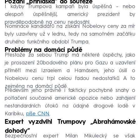
Pozdní „přihláška“ do soutěže
I kdyby Trumpova kampaň byla úspěšná – nebo
alespoň úspěšnější, americký prezident by
pravděpodobně na cenu nedosáhl.
Nominace kandidátů na získání Nobelovy ceny za mír
byly uzavřeny už v lednu, tedy na samotném začátku
druhého funkčního období Trumpa.
Problémy na domácí půdě
Přestože za sebou Trump má některé úspěchy, jako
je prosazení 20bodového plánu pro Gazu a uzavření
příměří mezi Izraelem a Hamásem, jeho úsilí o
Nobelovu cenu trpí celou řadou nedostatků. A to
zejména na domácí půdě.
Především jeho právně i fakticky pochybné snahy o
potlačení současné americké opozice nebo zahájení
nestandardních útoků na údajné drogové lodě v
Karibiku,
píše CNN
.
Expert vyzdvihl Trumpovy „Abrahámovské
dohody“
Bezpečnostní expert Milan Mikulecký se však