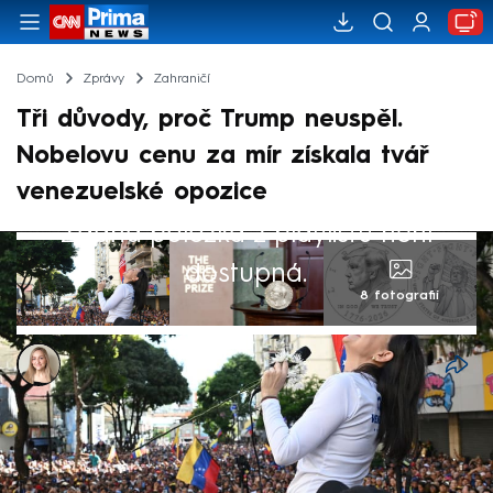
Domů
Zprávy
Zahraničí
Tři důvody, proč Trump neuspěl.
Nobelovu cenu za mír získala tvář
venezuelské opozice
Žádná položka z playlistu není
dostupná.
8 fotografií
Barbora Pištorová
10. říj 2025, 11:11
Norský Nobelův výbor v pátek dopoledne
oznámil, že Nobelovu cenu míru, vysoce