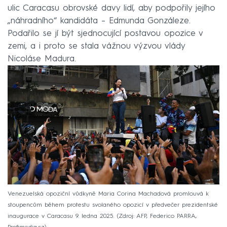
ulic Caracasu obrovské davy lidí, aby podpořily jejího
„náhradního“ kandidáta – Edmunda Gonzáleze.
Podařilo se jí být sjednocující postavou opozice v
zemi, a i proto se stala vážnou výzvou vlády
Nicoláse Madura.
Venezuelská opoziční vůdkyně Maria Corina Machadová promlouvá k
stoupencům během protestu svolaného opozicí v předvečer prezidentské
inaugurace v Caracasu 9. ledna 2025.
Zdroj: AFP, Federico PARRA,