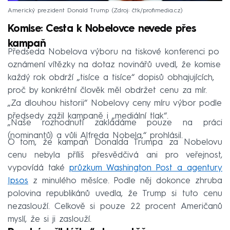
Americký prezident Donald Trump
Zdroj: čtk/profimedia.cz
Komise: Cesta k Nobelovce nevede přes
kampaň
Předseda Nobelova výboru na tiskové konferenci po
oznámení vítězky na dotaz novinářů uvedl, že komise
každý rok obdrží „tisíce a tisíce“ dopisů obhajujících,
proč by konkrétní člověk měl obdržet cenu za mír.
„Za dlouhou historii“ Nobelovy ceny míru výbor podle
předsedy zažil kampaně i „mediální tlak“.
„Naše rozhodnutí zakládáme pouze na práci
(nominantů) a vůli Alfreda Nobela,“ prohlásil.
O tom, že kampaň Donalda Trumpa za Nobelovu
cenu nebyla příliš přesvědčivá ani pro veřejnost,
vypovídá také
průzkum Washington Post a agentury
Ipsos
z minulého měsíce. Podle něj dokonce zhruba
polovina republikánů uvedla, že Trump si tuto cenu
nezaslouží. Celkově si pouze 22 procent Američanů
myslí, že si ji zaslouží.