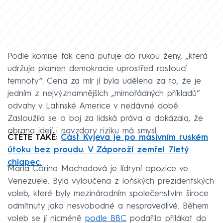
Podle komise tak cena putuje do rukou ženy, „která
udržuje plamen demokracie uprostřed rostoucí
temnoty“. Cena za mír jí byla udělena za to, že je
jedním z nejvýznamnějších „mimořádných příkladů“
odvahy v Latinské Americe v nedávné době.
Zasloužila se o boj za lidská práva a dokázala, že
obrana idejí i navzdory riziku má smysl.
ČTĚTE TAKÉ:
Část Kyjeva je po masivním ruském
útoku bez proudu. V Záporoží zemřel 7letý
chlapec.
María Corina Machadová je lídryní opozice ve
Venezuele. Byla vyloučena z loňských prezidentských
voleb, které byly mezinárodním společenstvím široce
odmítnuty jako nesvobodné a nespravedlivé. Během
voleb se jí nicméně
podle BBC
podařilo přilákat do