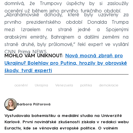
domnívá, že Trumpovy úspěchy by si zasloužily
ocenění už během jeho prvního funkčního období.
„Abrahámovské dohody, které byly uzavřeny za
prvního prezidentského období Donalda Trumpa
mezi Izraelem na straně jedné a Spojenými
arabskými emiráty, Bahrajnem a dalšími zeměmi na
straně druhé, byly průlomové,“ řekl expert ve vysílání
CNN Prima NEWS.
MOHLO VÁM UNIKNOUT:
Nová mocná zbraň pro
Ukrajinu? Bolehlav pro Putina, hrozily by obrovské
škody, tvrdí experti
Failed to fetch
ocenění
Ukrajina
Venezuela
politika
demokracie
Barbora Pištorová
Vystudovala bohemistiku a mediální studia na Univerzitě
Karlově. První novinářské zkušenosti získala v redakci webu
Euractiv, kde se věnovala evropské politice. O volném