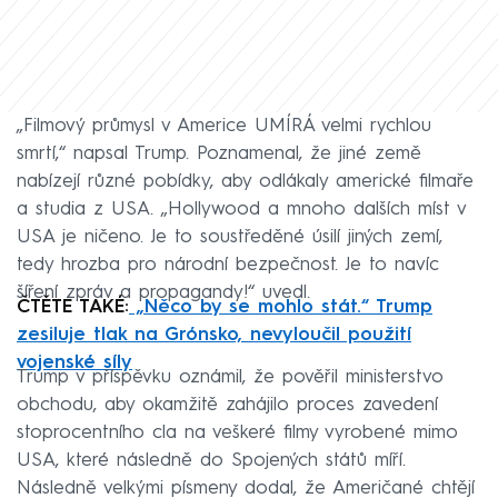
„Filmový průmysl v Americe UMÍRÁ velmi rychlou
smrtí,“ napsal Trump. Poznamenal, že jiné země
nabízejí různé pobídky, aby odlákaly americké filmaře
a studia z USA. „Hollywood a mnoho dalších míst v
USA je ničeno. Je to soustředěné úsilí jiných zemí,
tedy hrozba pro národní bezpečnost. Je to navíc
šíření zpráv a propagandy!“ uvedl.
ČTĚTE TAKÉ:
„Něco by se mohlo stát.“ Trump
zesiluje tlak na Grónsko, nevyloučil použití
vojenské síly
Trump v příspěvku oznámil, že pověřil ministerstvo
obchodu, aby okamžitě zahájilo proces zavedení
stoprocentního cla na veškeré filmy vyrobené mimo
USA, které následně do Spojených států míří.
Následně velkými písmeny dodal, že Američané chtějí