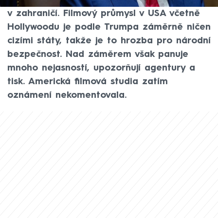
výši sto procent na všechny filmy vyrobené
v zahraničí. Filmový průmysl v USA včetně
Hollywoodu je podle Trumpa záměrně ničen
cizími státy, takže je to hrozba pro národní
bezpečnost. Nad záměrem však panuje
mnoho nejasností, upozorňují agentury a
tisk. Americká filmová studia zatím
oznámení nekomentovala.