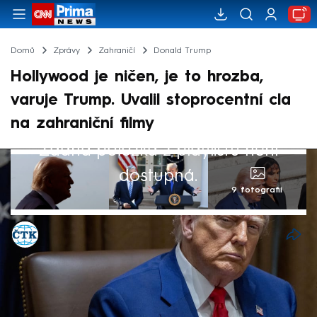
Domů
Zprávy
Zahraničí
Donald Trump
Hollywood je ničen, je to hrozba,
varuje Trump. Uvalil stoprocentní cla
na zahraniční filmy
Žádná položka z playlistu není
dostupná.
9 fotografií
ČTK
Akt. 5. kvě 2025, 12:44
• 5. kvě 2025, 06:19
Prezident Spojených států Donald Trump na
své sociální síti Truth Social oznámil clo ve