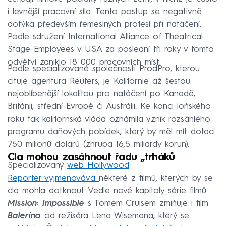
i levnější pracovní síla. Tento postup se negativně
dotýká především řemeslných profesí při natáčení.
Podle sdružení International Alliance of Theatrical
Stage Employees v USA za poslední tři roky v tomto
odvětví zaniklo 18 000 pracovních míst.
Podle specializované společnosti ProdPro, kterou
cituje agentura Reuters, je Kalifornie až šestou
nejoblíbenější lokalitou pro natáčení po Kanadě,
Británii, střední Evropě či Austrálii. Ke konci loňského
roku tak kalifornská vláda oznámila vznik rozsáhlého
programu daňových pobídek, který by měl mít dotaci
750 milionů dolarů (zhruba 16,5 miliardy korun).
Cla mohou zasáhnout řadu „trháků
Specializovaný
web Hollywood
Reporter vyjmenovává
některé z filmů, kterých by se
cla mohla dotknout. Vedle nové kapitoly série filmů
Mission: Impossible
s Tomem Cruisem zmiňuje i film
Balerína
od režiséra Lena Wisemana, který se