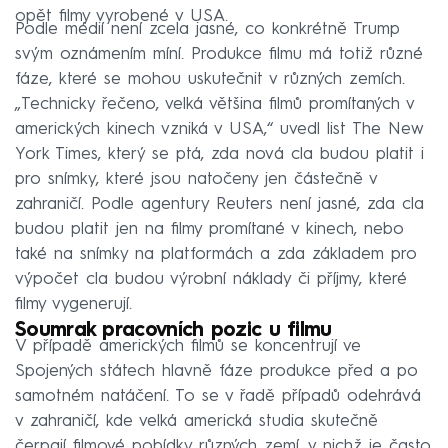
opět filmy vyrobené v USA.
Podle médií není zcela jasné, co konkrétně Trump
svým oznámením míní. Produkce filmu má totiž různé
fáze, které se mohou uskutečnit v různých zemích.
„Technicky řečeno, velká většina filmů promítaných v
amerických kinech vzniká v USA,“ uvedl list The New
York Times, který se ptá, zda nová cla budou platit i
pro snímky, které jsou natočeny jen částečně v
zahraničí. Podle agentury Reuters není jasné, zda cla
budou platit jen na filmy promítané v kinech, nebo
také na snímky na platformách a zda základem pro
výpočet cla budou výrobní náklady či příjmy, které
filmy vygenerují.
Soumrak pracovních pozic u filmu
V případě amerických filmů se koncentrují ve
Spojených státech hlavně fáze produkce před a po
samotném natáčení. To se v řadě případů odehrává
v zahraničí, kde velká americká studia skutečně
čerpají filmové pobídky různých zemí, v nichž je často