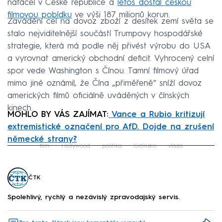
natáčel v České republice a
letos dostal českou
filmovou pobídku
ve výši 187 milionů korun.
Zavádění cel na dovoz zboží z desítek zemí světa se
stalo nejviditelnější součástí Trumpovy hospodářské
strategie, která má podle něj přivést výrobu do USA
a vyrovnat americký obchodní deficit. Vyhrocený celní
spor vede Washington s Čínou. Tamní filmový úřad
mimo jiné oznámil, že Čína „přiměřeně“ sníží dovoz
amerických filmů oficiálně uváděných v čínských
kinech.
MOHLO BY VÁS ZAJÍMAT:
Vance a Rubio kritizují
extremistické označení pro AfD. Dojde na zrušení
německé strany?
film
Hollywood
politika
Grónsko
vláda
Failed to fetch
ČTK
Spolehlivý, rychlý a nezávislý zpravodajský servis.