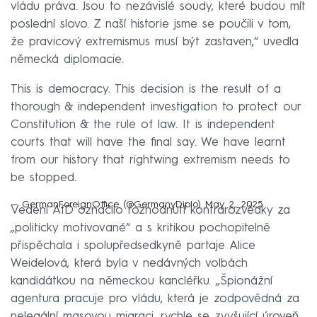
vládu práva. Jsou to nezávislé soudy, které budou mít
poslední slovo. Z naší historie jsme se poučili v tom,
že pravicový extremismus musí být zastaven,“ uvedla
německá diplomacie.
This is democracy. This decision is the result of a
thorough & independent investigation to protect our
Constitution & the rule of law. It is independent
courts that will have the final say. We have learnt
from our history that rightwing extremism needs to
be stopped.
— GermanForeignOffice (@GermanyDiplo)
May 2, 2025
Vedení AfD označilo rozhodnutí kontrarozvědky za
„politicky motivované“ a s kritikou pochopitelně
přispěchala i spolupředsedkyně partaje Alice
Weidelová, která byla v nedávných volbách
kandidátkou na německou kancléřku. „Špionážní
agentura pracuje pro vládu, která je zodpovědná za
nelegální masovou migraci, rychle se zvyšující úroveň