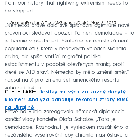
from our history that rightwing extremism needs to
be stopped.
— GermanForeignOffice (@GermanyDiplo)
May 2, 2025
„Německo právě dalo své špionážní agentuře nové
pravomoci sledovat opozici. To není demokracie – to
je tyranie v přestrojení. Skutečně extremistická není
populární AfD, která v nedávných volbách skončila
druhá, ale spíše smrtící imigrační politika
establishmentu v podobě otevřených hranic, proti
které se AfD staví. Německo by mělo změnit směr,“
napsal na X pro změnu šéf amerického resortu
zahraničí Rubio.
ČTĚTE TAKÉ:
Desítky mrtvých za každý dobytý
kilometr. Analýza odhaluje rekordní ztráty Rusů
na Ukrajině
Právě na Rubia zareagovala německá diplomacie
končící vlády kancléře Olafa Scholze. „Toto je
demokracie. Rozhodnutí je výsledkem rozsáhlého a
nezávislého vyšetřování, aby chránilo naši ústavu a