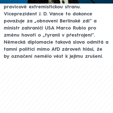
označit Alternativu pro Německo (AfD) za
pravicově extremistickou stranu.
Viceprezident J. D. Vance to dokonce
považuje za „obnovení Berlínské zdi“ a
ministr zahraničí USA Marco Rubio pro
změnu hovoří o „tyranii v přestrojení“.
Německá diplomacie taková slova odmítá a
tamní politici mimo AfD zároveň hlásí, že
by označení nemělo vést k jejímu zrušení.