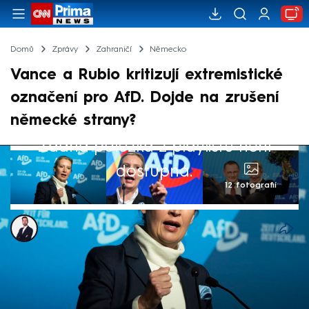
Domů
Zprávy
Zahraničí
Německo
Vance a Rubio kritizují extremistické
označení pro AfD. Dojde na zrušení
německé strany?
Žádná položka z playlistu není
dostupná.
12 fotografií
Tomáš Kačmár
3. kvě 2025, 15:17
Americká administrativa se tvrdě opírá do
rozhodnutí německé civilní kontrarozvědky