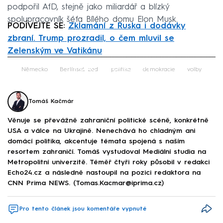
podpořil AfD, stejně jako miliardář a blízký
spolupracovník šéfa Bílého domu Elon Musk.
PODÍVEJTE SE:
Zklamání z Ruska i dodávky
zbraní. Trump prozradil, o čem mluvil se
Zelenským ve Vatikánu
Failed to fetch
Německo
Berlínská zeď
politika
demokracie
volby
Tomáš Kačmár
Věnuje se převážně zahraniční politické scéně, konkrétně
USA a válce na Ukrajině. Nenechává ho chladným ani
domácí politika, akcentuje témata spojená s naším
resortem zahraničí. Tomáš vystudoval Mediální studia na
Metropolitní univerzitě. Téměř čtyři roky působil v redakci
Echo24.cz a následně nastoupil na pozici redaktora na
CNN Prima NEWS. (Tomas.Kacmar@iprima.cz)
Pro tento článek jsou komentáře vypnuté