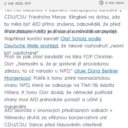
6 min čtení
2. kvě 2025, 13:17
Ten má usednout v kabinetu nastupujícího kancléře z
CDU/CSU Friedricha Merze. Klingbeil na dotaz, zda
by měla být AfD přímo zrušena, odpověděl, že před
dramatickými kroky je třeba vše náležitě promyslet.
Před zákazem AfD jinak varují sami rivalové partaje.
Například končící kancléř
Olaf Scholz podle
Deutsche Welle prohlásil
, že takové rozhodnutí „nesmí
být uspěchané“.
Proti se pak staví kandidát na lídra FDP Christian
Dürr. „Nemyslím si, že je správné jít procedurou
zákazu, to už narazilo u NPD,“
cituje Dürra Berliner
Morgenpost
. Politik k tomu zmínil neonacistickou
stranu NPD, která se odkazuje na Třetí říši Adolfa
Hitlera. K tomu Dürr dodal, že německé politické
strany musí AfD jednoduše porazit a učinit ji
marginální.
AfD skončila v únorových předčasných volbách v
Německu druhá za vítěznou konzervativní unií
CDU/CSU. Vance před hlasováním otevřeně