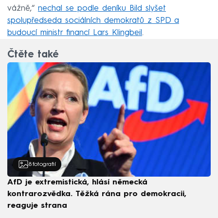
vážně,“
nechal se podle deníku Bild slyšet
spolupředseda sociálních demokratů z SPD a
budoucí ministr financí Lars Klingbeil
.
Čtěte také
8
fotografií
AfD je extremistická, hlásí německá
kontrarozvědka. Těžká rána pro demokracii,
reaguje strana