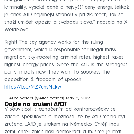
kriminality, vysoké daně a nejvyšší ceny energií. Jelikož
je dnes AfD nejsilnější stranou v průzkumech, tak se
snaží umlčet opozici a svobodu slova,“ napsala na X
Weidelová.
Right! The spy agency works for the ruling
government, which is responsible for illegal mass
migration, sky-rocketing criminal rates, highest taxes,
highest energy prices. Since the AfD is the strongest
party in polls now, they want to suppress the
opposition & freedom of speech.
https://t.co/MZ7uhsNckw
— Alice Weidel (@Alice_Weidel)
May 2, 2025
Dojde na zrušení AfD?
V souvislosti s označením od kontrarozvědky se
začalo spekulovat o možnosti, že by AfD mohla být
zrušena. „AfD je útokem na Německo. Chtějí jinou
zemi, chtějí zničit naši demokracii a musíme je brát