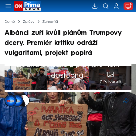
Domů
Zprávy
Zahraničí
Albánci zuří kvůli plánům Trumpovy
dcery. Premiér kritiku odráží
vulgaritami, projekt popírá
Žádná položka z playlistu není
dostupná.
7 fotografií
Patrik Kaizr
,
Anna Kadavá
,
Václav Černý
10. čvn 2026, 10:42
V Albánii to vře. Lidé na jihovýchodě
Evropy protestují proti plánům Ivanky