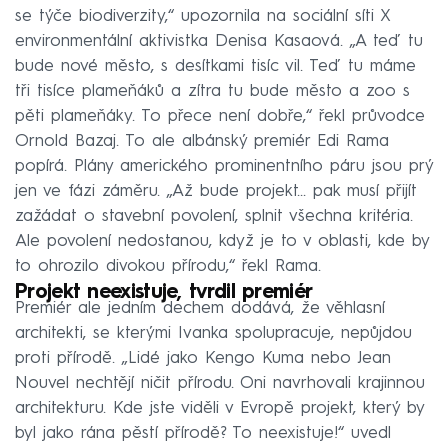
se týče biodiverzity,“ upozornila na sociální síti X
environmentální aktivistka Denisa Kasaová. „A teď tu
bude nové město, s desítkami tisíc vil. Teď tu máme
tři tisíce plameňáků a zítra tu bude město a zoo s
pěti plameňáky. To přece není dobře,“ řekl průvodce
Ornold Bazaj. To ale albánský premiér Edi Rama
popírá. Plány amerického prominentního páru jsou prý
jen ve fázi záměru. „Až bude projekt... pak musí přijít
zažádat o stavební povolení, splnit všechna kritéria.
Ale povolení nedostanou, když je to v oblasti, kde by
to ohrozilo divokou přírodu,“ řekl Rama.
Projekt neexistuje, tvrdil premiér
Premiér ale jedním dechem dodává, že věhlasní
architekti, se kterými Ivanka spolupracuje, nepůjdou
proti přírodě. „Lidé jako Kengo Kuma nebo Jean
Nouvel nechtějí ničit přírodu. Oni navrhovali krajinnou
architekturu. Kde jste viděli v Evropě projekt, který by
byl jako rána pěstí přírodě? To neexistuje!“ uvedl