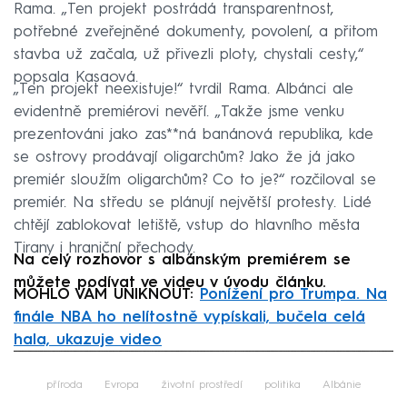
Rama. „Ten projekt postrádá transparentnost,
potřebné zveřejněné dokumenty, povolení, a přitom
stavba už začala, už přivezli ploty, chystali cesty,“
popsala Kasaová.
„Ten projekt neexistuje!“ tvrdil Rama. Albánci ale
evidentně premiérovi nevěří. „Takže jsme venku
prezentováni jako zas**ná banánová republika, kde
se ostrovy prodávají oligarchům? Jako že já jako
premiér sloužím oligarchům? Co to je?“ rozčiloval se
premiér. Na středu se plánují největší protesty. Lidé
chtějí zablokovat letiště, vstup do hlavního města
Tirany i hraniční přechody.
Na celý rozhovor s albánským premiérem se
můžete podívat ve videu v úvodu článku.
MOHLO VÁM UNIKNOUT:
Ponížení pro Trumpa. Na
finále NBA ho nelítostně vypískali, bučela celá
hala, ukazuje video
Failed to fetch
příroda
Evropa
životní prostředí
politika
Albánie