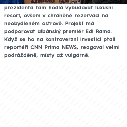
Trumpové a jejího muže. Dcera amerického
prezidenta tam hodlá vybudovat luxusní
resort, ovšem v chráněné rezervaci na
neobydleném ostrově. Projekt má
podporovat albánský premiér Edi Rama.
Když se ho na kontroverzní investici ptali
reportéři CNN Prima NEWS, reagoval velmi
podrážděně, místy až vulgárně.