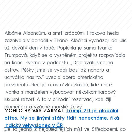
Albánie Albáncům, a smrt zrádcům. I taková hesla
zaznívala v pondělí v Tiraně. Albánci vycházejí do ulic
už devátý den v řadě. Popíchla je sama Ivanka
Trumpová, když se o vysněném projektu rozpovídala
na konci května v podcastu. „Doplavali jsme na
ostrov. Pěšky jsme se vydali bosí až nahoru a
uchvátilo nás to,“ uvedla dcera amerického
prezidenta. Řeč je o ostrůvku Sazan, kde chce
Ivanka s manželem vybudovat několikamiliardový
luxusní rezort. A to v přírodní rezervaci, kde žijí
plameňáci a vzácné mořské želvy.
MOHLO BY VÁS ZAJÍMAT:
Trump 2.0 je globální
otřes. My se jinými státy řídit nenecháme, říká
indický velvyslanec v ČR
„Je to jedno z nejdůležitějších míst ve Středozemí, co