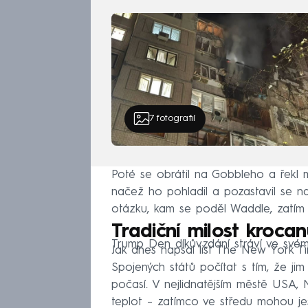
7
fotografií
Poté se obrátil na Gobbleho a řekl 
načež ho pohladil a pozastavil se na
otázku, kam se poděl Waddle, zatím
Tradiční milost kroca
Trump Den díkůvzdání stráví ve svém
Jak dnes napsal list The New York T
Spojených států počítat s tím, že ji
počasí. V nejlidnatějším městě USA, 
teplot – zatímco ve středu mohou ješ