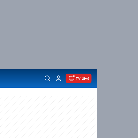
TV živě