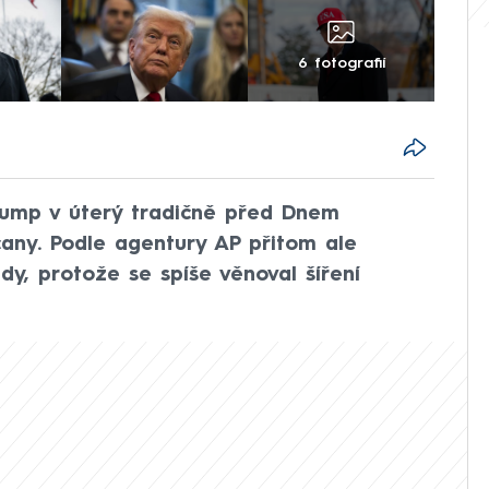
6 fotografií
rump v úterý tradičně před Dnem
cany. Podle agentury AP přitom ale
y, protože se spíše věnoval šíření