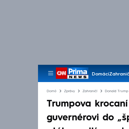
Domácí
Zahranič
Pořady
Domů
Zprávy
Zahraničí
Donald Trump
Trumpova krocaní 
guvernérovi do „šp