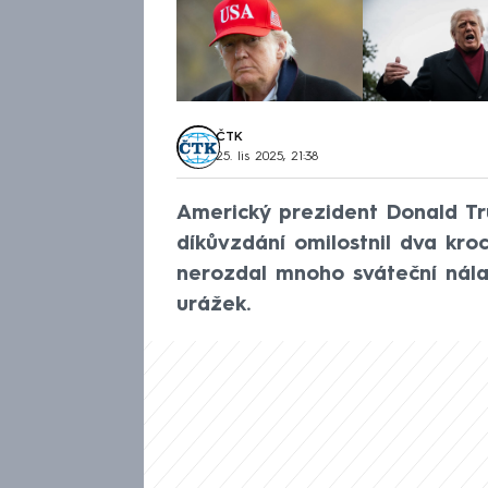
ČTK
25. lis 2025, 21:38
Americký prezident Donald T
díkůvzdání omilostnil dva kro
nerozdal mnoho sváteční nálad
urážek.