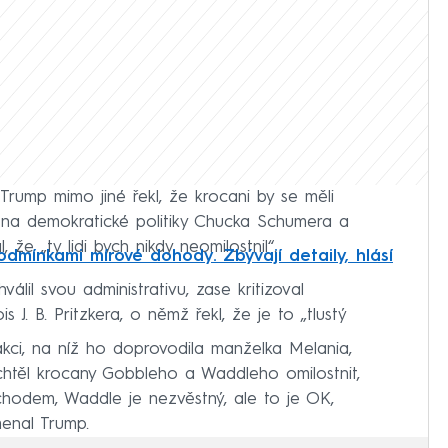
Trump mimo jiné řekl, že krocani by se měli
na demokratické politiky Chucka Schumera a
e „ty lidi bych nikdy neomilostnil“.
podmínkami mírové dohody. Zbývají detaily, hlásí
válil svou administrativu, zase kritizoval
s J. B. Pritzkera, o němž řekl, že je to „tlustý
kci, na níž ho doprovodila manželka Melania,
 chtěl krocany Gobbleho a Waddleho omilostnit,
hodem, Waddle je nezvěstný, ale to je OK,
menal Trump.