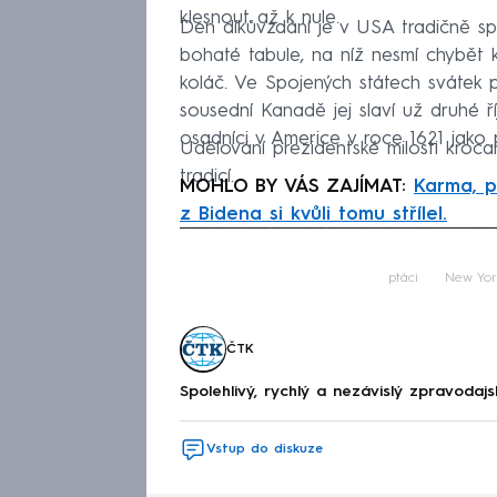
klesnout až k nule.
Den díkůvzdání je v USA tradičně sp
bohaté tabule, na níž nesmí chybět
koláč. Ve Spojených státech svátek p
sousední Kanadě jej slaví už druhé ří
osadníci v Americe v roce 1621 jako p
Udělování prezidentské milosti krocan
tradicí.
MOHLO BY VÁS ZAJÍMAT:
Karma, p
z Bidena si kvůli tomu střílel.
Fa
ptáci
New Yor
ČTK
Spolehlivý, rychlý a nezávislý zpravodajs
Vstup do diskuze