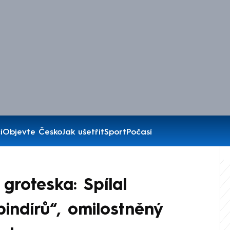
í
Objevte Česko
Jak ušetřit
Sport
Počasí
groteska: Spílal
indírů“, omilostněný