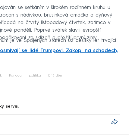
ojován se setkáním v širokém rodinném kruhu u
 krocan s nádivkou, brusinková omáčka a dýňový
řipadá na čtvrtý listopadový čtvrtek, zatímco v
jnové pondělí. Poprvé svátek slavili evropští
oděkování za sklizeň a přežití první zimy.
ům je ve Spojených státech už desítky let trvající
osmívají se lidé Trumpovi. Zakopl na schodech,
iled to fetch
k
Kanada
politika
Bílý dům
ký servis.