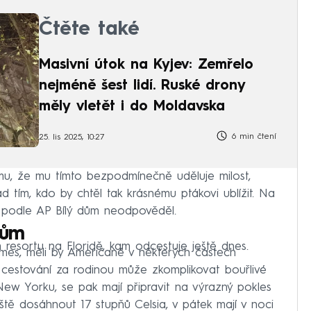
Čtěte také
Masivní útok na Kyjev: Zemřelo
nejméně šest lidí. Ruské drony
měly vletět i do Moldavska
6 min čtení
25. lis 2025, 10:27
mu, že mu tímto bezpodmínečně uděluje milost,
d tím, kdo by chtěl tak krásnému ptákovi ublížit. Na
 podle AP Bílý dům neodpověděl.
nům
 resortu na Floridě, kam odcestuje ještě dnes.
imes, měli by Američané v některých částech
m cestování za rodinou může zkomplikovat bouřlivé
New Yorku, se pak mají připravit na výrazný pokles
tě dosáhnout 17 stupňů Celsia, v pátek mají v noci