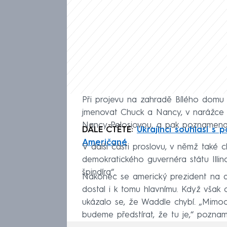
Při projevu na zahradě Bílého domu 
jmenovat Chuck a Nancy, v narážce 
Nancy Pelosiovou, a pak poznamenal, ž
DÁLE ČTĚTE:
Ukrajinci souhlasí s 
Američané
V další části proslovu, v němž také ch
demokratického guvernéra státu Illinoi
špindíra“.
Nakonec se americký prezident na a
dostal i k tomu hlavnímu. Když však
ukázalo se, že Waddle chybí. „Mimoc
budeme předstírat, že tu je,“ pozna