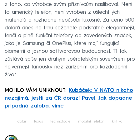
z toho, co výrobce svým příznivcům nasliboval. Není
to americký telefon, není vyroben z ušlechtilých
materiálů a rozhodně nepůsobí luxusně. Za cenu 500
dolarů dnes na trhu seženete podstatně elegantnější,
tenčí a plně funkční telefony od zavedených značek,
jako je Samsung či OnePlus, které mají fungující
biometrii a jasnou softwarovou budoucnost. T1 tak
zůstává spíše jen drahým sběratelským suvenýrem pro
nejvěrnější fanoušky než zařízením pro každodenní
život.
MOHLO VÁM UNIKNOUT:
Kubáček: V NATO nikoho
nezajímá, jestli za ČR dorazí Pavel. Jak dopadne
případná žaloba, víme
Failed to fetch
dolar
luxus
technologie
mobilní telefon
kritika