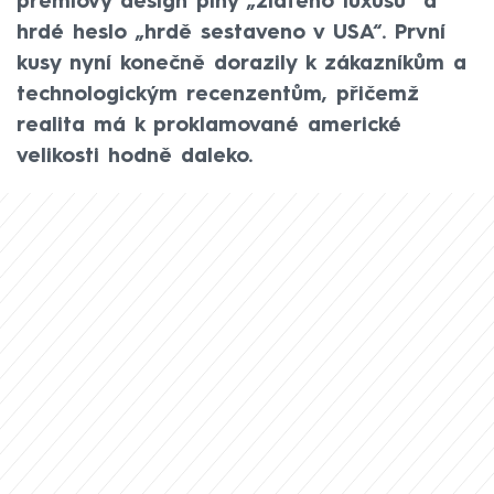
prémiový design plný „zlatého luxusu“ a
hrdé heslo „hrdě sestaveno v USA“. První
kusy nyní konečně dorazily k zákazníkům a
technologickým recenzentům, přičemž
realita má k proklamované americké
velikosti hodně daleko.