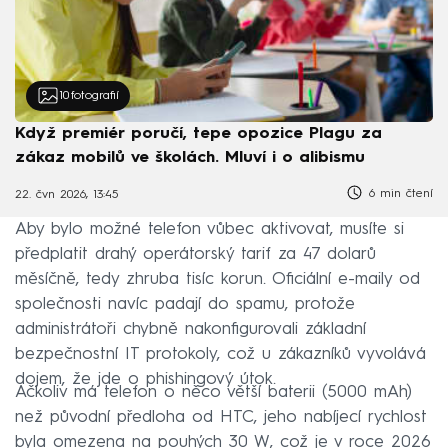
10
fotografií
Když premiér poručí, tepe opozice Plagu za
zákaz mobilů ve školách. Mluví i o alibismu
6 min čtení
22. čvn 2026, 13:45
Aby bylo možné telefon vůbec aktivovat, musíte si
předplatit drahý operátorský tarif za 47 dolarů
měsíčně, tedy zhruba tisíc korun. Oficiální e-maily od
společnosti navíc padají do spamu, protože
administrátoři chybně nakonfigurovali základní
bezpečnostní IT protokoly, což u zákazníků vyvolává
dojem, že jde o phishingový útok.
Ačkoliv má telefon o něco větší baterii (5000 mAh)
než původní předloha od HTC, jeho nabíjecí rychlost
byla omezena na pouhých 30 W, což je v roce 2026