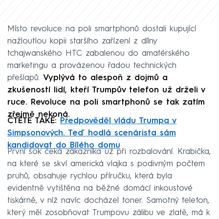
Místo revoluce na poli smartphonů dostali kupující
nažloutlou kopii staršího zařízení z dílny
tchajwanského HTC zabalenou do amatérského
marketingu a provázenou řadou technických
přešlapů.
Vyplývá to alespoň z dojmů a
zkušeností lidí, kteří Trumpův telefon už drželi v
ruce. Revoluce na poli smartphonů se tak zatím
zřejmě nekoná.
ČTĚTE TAKÉ:
Předpověděl vládu Trumpa v
Simpsonových. Teď hodlá scenárista sám
kandidovat do Bílého domu
První šok čeká zákazníka už při rozbalování. Krabička,
na které se skví americká vlajka s podivným počtem
pruhů, obsahuje rychlou příručku, která byla
evidentně vytištěna na běžné domácí inkoustové
tiskárně, v níž navíc docházel toner. Samotný telefon,
který měl zosobňovat Trumpovu zálibu ve zlatě, má k