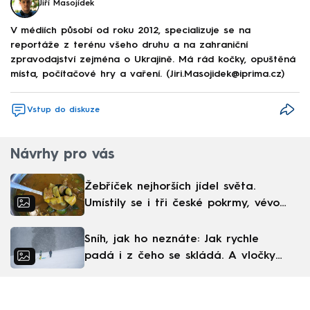
Jiří Masojídek
V médiích působí od roku 2012, specializuje se na
reportáže z terénu všeho druhu a na zahraniční
zpravodajství zejména o Ukrajině. Má rád kočky, opuštěná
místa, počítačové hry a vaření. (Jiri.Masojidek@iprima.cz)
Vstup do diskuze
Návrhy pro vás
Žebříček nejhorších jídel světa.
Umístily se i tři české pokrmy, vévodí
skandinávská kuchyně
Sníh, jak ho neznáte: Jak rychle
padá i z čeho se skládá. A vločky
nejsou bílé