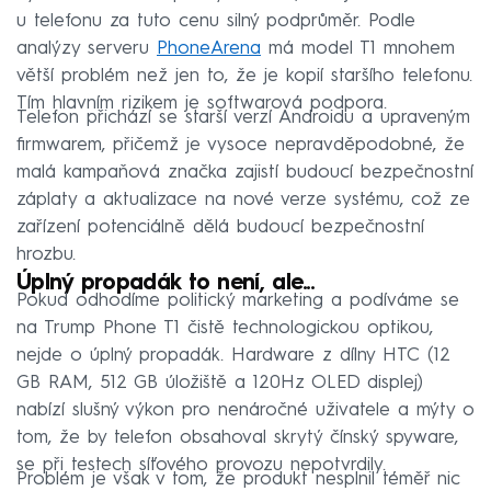
u telefonu za tuto cenu silný podprůměr. Podle
analýzy serveru
PhoneArena
má model T1 mnohem
větší problém než jen to, že je kopií staršího telefonu.
Tím hlavním rizikem je softwarová podpora.
Telefon přichází se starší verzí Androidu a upraveným
firmwarem, přičemž je vysoce nepravděpodobné, že
malá kampaňová značka zajistí budoucí bezpečnostní
záplaty a aktualizace na nové verze systému, což ze
zařízení potenciálně dělá budoucí bezpečnostní
hrozbu.
Úplný propadák to není, ale...
Pokud odhodíme politický marketing a podíváme se
na Trump Phone T1 čistě technologickou optikou,
nejde o úplný propadák. Hardware z dílny HTC (12
GB RAM, 512 GB úložiště a 120Hz OLED displej)
nabízí slušný výkon pro nenáročné uživatele a mýty o
tom, že by telefon obsahoval skrytý čínský spyware,
se při testech síťového provozu nepotvrdily.
Problém je však v tom, že produkt nesplnil téměř nic