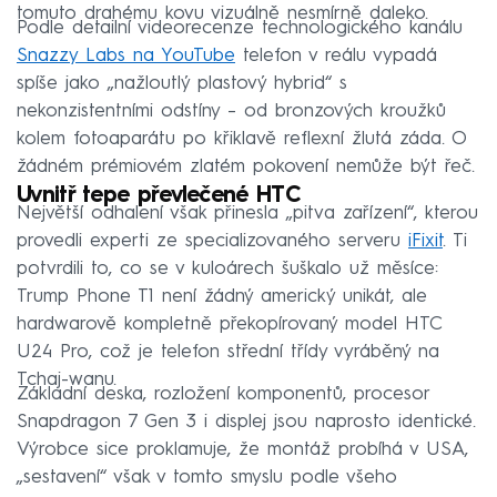
tomuto drahému kovu vizuálně nesmírně daleko.
Podle detailní videorecenze technologického kanálu
Snazzy Labs na YouTube
telefon v reálu vypadá
spíše jako „nažloutlý plastový hybrid“ s
nekonzistentními odstíny – od bronzových kroužků
kolem fotoaparátu po křiklavě reflexní žlutá záda. O
žádném prémiovém zlatém pokovení nemůže být řeč.
Uvnitř tepe převlečené HTC
Největší odhalení však přinesla „pitva zařízení“, kterou
provedli experti ze specializovaného serveru
iFixit
. Ti
potvrdili to, co se v kuloárech šuškalo už měsíce:
Trump Phone T1 není žádný americký unikát, ale
hardwarově kompletně překopírovaný model HTC
U24 Pro, což je telefon střední třídy vyráběný na
Tchaj-wanu.
Základní deska, rozložení komponentů, procesor
Snapdragon 7 Gen 3 i displej jsou naprosto identické.
Výrobce sice proklamuje, že montáž probíhá v USA,
„sestavení“ však v tomto smyslu podle všeho