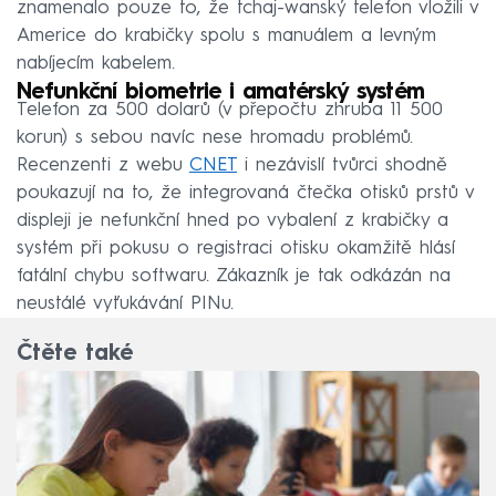
znamenalo pouze to, že tchaj-wanský telefon vložili v
Americe do krabičky spolu s manuálem a levným
nabíjecím kabelem.
Nefunkční biometrie i amatérský systém
Telefon za 500 dolarů (v přepočtu zhruba 11 500
korun) s sebou navíc nese hromadu problémů.
Recenzenti z webu
CNET
i nezávislí tvůrci shodně
poukazují na to, že integrovaná čtečka otisků prstů v
displeji je nefunkční hned po vybalení z krabičky a
systém při pokusu o registraci otisku okamžitě hlásí
fatální chybu softwaru. Zákazník je tak odkázán na
neustálé vyťukávání PINu.
Čtěte také