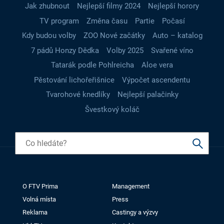
Jak zhubnout
Nejlepší filmy 2024
Nejlepší horory
TV program
Změna času
Partie
Počasí
Kdy budou volby
ZOO Nové začátky
Auto – katalog
7 pádů Honzy Dědka
Volby 2025
Svařené víno
Tatarák podle Pohlreicha
Aloe vera
Pěstování lichořeřišnice
Výpočet ascendentu
Tvarohové knedlíky
Nejlepší palačinky
Švestkový koláč
O FTV Prima
Management
Volná místa
Press
Reklama
Castingy a výzvy