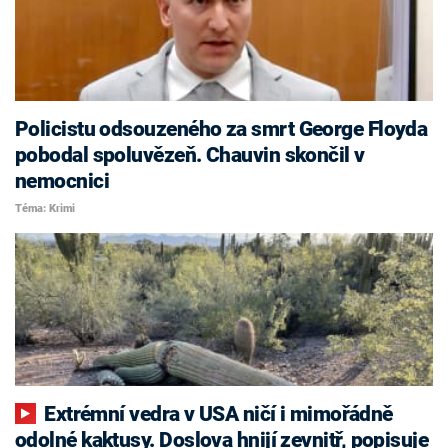
Policistu odsouzeného za smrt George Floyda
pobodal spoluvězeň. Chauvin skončil v
nemocnici
Téma: Krimi
Extrémní vedra v USA ničí i mimořádně
odolné kaktusy. Doslova hnijí zevnitř, popisuje