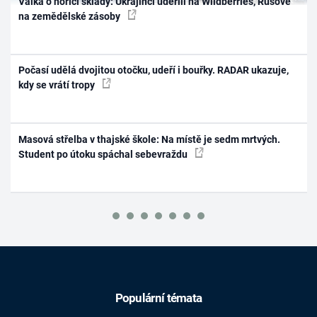
Válka o hořící sklady: Ukrajinci udeřili na Wildberries, Rusové
na zemědělské zásoby
Počasí udělá dvojitou otočku, udeří i bouřky. RADAR ukazuje,
kdy se vrátí tropy
Masová střelba v thajské škole: Na místě je sedm mrtvých.
Student po útoku spáchal sebevraždu
Populární témata