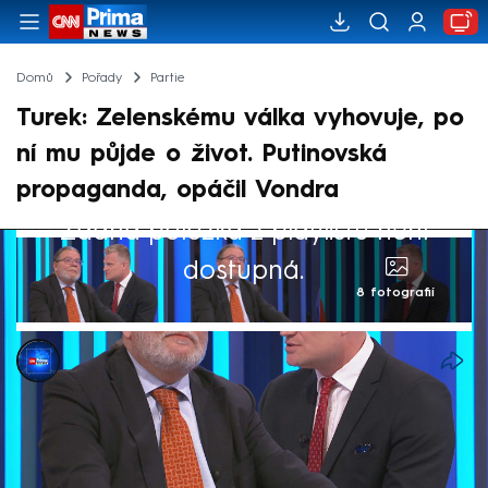
Domů
Pořady
Partie
Turek: Zelenskému válka vyhovuje, po
ní mu půjde o život. Putinovská
propaganda, opáčil Vondra
Žádná položka z playlistu není
dostupná.
8 fotografií
CNN Prima NEWS
24. srp 2025, 14:50
Europoslanec Filip Turek (nestr. za
Motoristy sobě) v pořadu Partie Terezie