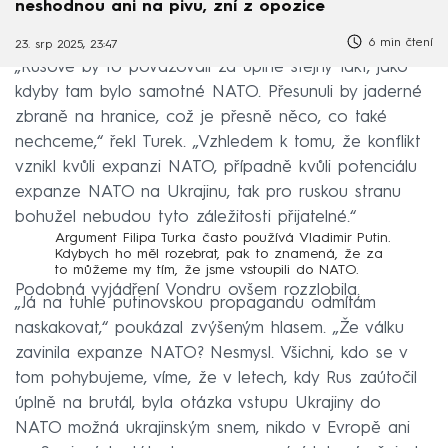
neshodnou ani na pivu, zní z opozice
6 min čtení
23. srp 2025, 23:47
„Rusové by to považovali za úplně stejný fakt, jako
kdyby tam bylo samotné NATO. Přesunuli by jaderné
zbraně na hranice, což je přesně něco, co také
nechceme,“ řekl Turek. „Vzhledem k tomu, že konflikt
vznikl kvůli expanzi NATO, případně kvůli potenciálu
expanze NATO na Ukrajinu, tak pro ruskou stranu
bohužel nebudou tyto záležitosti přijatelné.“
Argument Filipa Turka často používá Vladimir Putin.
Kdybych ho měl rozebrat, pak to znamená, že za
to můžeme my tím, že jsme vstoupili do NATO.
Podobná vyjádření Vondru ovšem rozzlobila.
„Já na tuhle putinovskou propagandu odmítám
naskakovat,“ poukázal zvýšeným hlasem. „Že válku
zavinila expanze NATO? Nesmysl. Všichni, kdo se v
tom pohybujeme, víme, že v letech, kdy Rus zaútočil
úplně na brutál, byla otázka vstupu Ukrajiny do
NATO možná ukrajinským snem, nikdo v Evropě ani