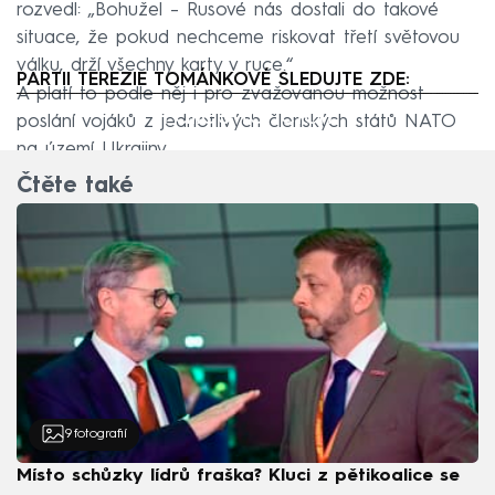
rozvedl: „Bohužel – Rusové nás dostali do takové
situace, že pokud nechceme riskovat třetí světovou
válku, drží všechny karty v ruce.“
PARTII TEREZIE TOMÁNKOVÉ SLEDUJTE ZDE:
A platí to podle něj i pro zvažovanou možnost
Failed to fetch
poslání vojáků z jednotlivých členských států NATO
na území Ukrajiny.
Čtěte také
9
fotografií
Místo schůzky lídrů fraška? Kluci z pětikoalice se