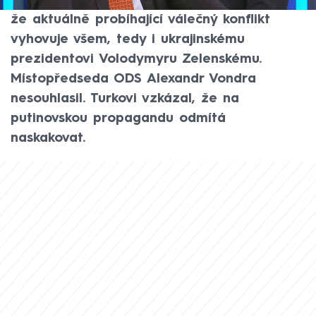
Tománkové na CNN Prima NEWS prohlásil,
že aktuálně probíhající válečný konflikt
vyhovuje všem, tedy i ukrajinskému
prezidentovi Volodymyru Zelenskému.
Místopředseda ODS Alexandr Vondra
nesouhlasil. Turkovi vzkázal, že na
putinovskou propagandu odmítá
naskakovat.