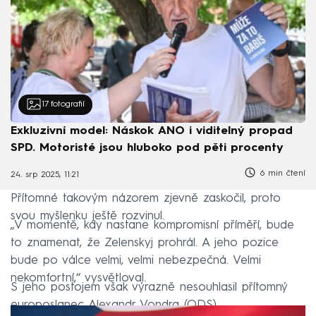
17
fotografií
Exkluzivní model: Náskok ANO i viditelný propad
SPD. Motoristé jsou hluboko pod pěti procenty
6 min čtení
24. srp 2025, 11:21
Přítomné takovým názorem zjevně zaskočil, proto
svou myšlenku ještě rozvinul.
„V momentě, kdy nastane kompromisní příměří, bude
to znamenat, že Zelenskyj prohrál. A jeho pozice
bude po válce velmi, velmi nebezpečná. Velmi
nekomfortní,“ vysvětloval.
S jeho postojem však výrazně nesouhlasil přítomný
europoslanec Alexandr Vondra (ODS).