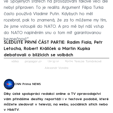
ve Spojených státech na prosazování takové věci ale
nebyl připraven. To je realita. Argument Filipa Turka
často používá Vladimir Putin. Kdybych ho měl
rozebrat, pak to znamená, že za to můžeme my tím,
že jsme vstoupili do NATO. A pro mě byl náš vstup
do NATO naplněním snu o tom mít garantovanou
bezpečnost.“
SLEDUJTE PRVNÍ ČÁST PARTIE: Radim Fiala, Petr
Letocha, Robert Králíček a Martin Kupka
debatovali o blížících se volbách
Failed to fetch
válka
propaganda
Ukrajina
Partie Terezie Tománkové
Alexandr Vondra
CNN Prima NEWS
Díky úzké spolupráci redakcí online a TV zpravodajství
vám přinášíme desítky reportáží i v textové podobě, které
můžete sledovat v televizi, na webu, sociálních sítích nebo
v HbbTV.