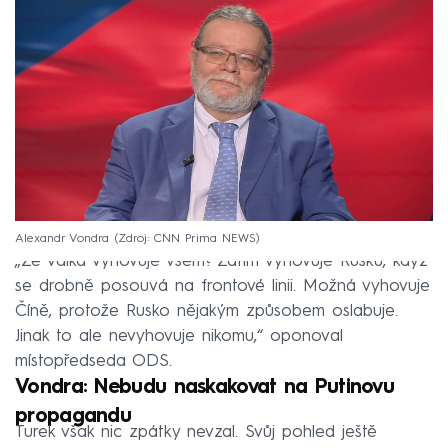
Alexandr Vondra
Zdroj: CNN Prima NEWS
„Že válka vyhovuje všem? Zatím vyhovuje Rusku, když
se drobně posouvá na frontové linii. Možná vyhovuje
Číně, protože Rusko nějakým způsobem oslabuje.
Jinak to ale nevyhovuje nikomu,“ oponoval
místopředseda ODS.
Vondra: Nebudu naskakovat na Putinovu
propagandu
Turek však nic zpátky nevzal. Svůj pohled ještě