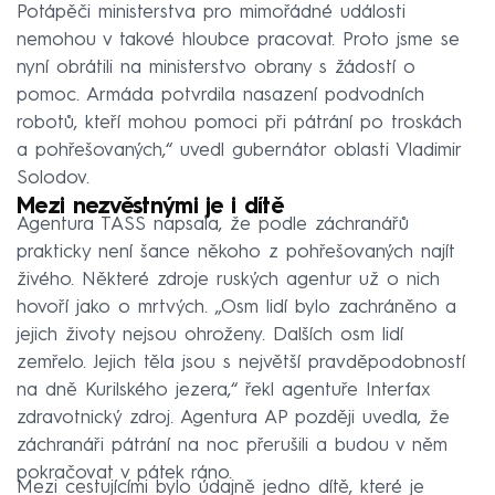
Potápěči ministerstva pro mimořádné události
nemohou v takové hloubce pracovat. Proto jsme se
nyní obrátili na ministerstvo obrany s žádostí o
pomoc. Armáda potvrdila nasazení podvodních
robotů, kteří mohou pomoci při pátrání po troskách
a pohřešovaných,“ uvedl gubernátor oblasti Vladimir
Solodov.
Mezi nezvěstnými je i dítě
Agentura TASS napsala, že podle záchranářů
prakticky není šance někoho z pohřešovaných najít
živého. Některé zdroje ruských agentur už o nich
hovoří jako o mrtvých. „Osm lidí bylo zachráněno a
jejich životy nejsou ohroženy. Dalších osm lidí
zemřelo. Jejich těla jsou s největší pravděpodobností
na dně Kurilského jezera,“ řekl agentuře Interfax
zdravotnický zdroj. Agentura AP později uvedla, že
záchranáři pátrání na noc přerušili a budou v něm
pokračovat v pátek ráno.
Mezi cestujícími bylo údajně jedno dítě, které je