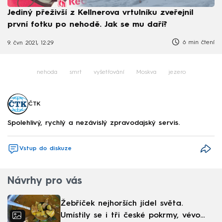
Jediný přeživší z Kellnerova vrtulníku zveřejnil
první fotku po nehodě. Jak se mu daří?
6 min čtení
9. čvn 2021, 12:29
nehoda
smrt
vyšetřování
Moskva
jezero
ČTK
Spolehlivý, rychlý a nezávislý zpravodajský servis.
Vstup do diskuze
Návrhy pro vás
Žebříček nejhorších jídel světa.
Umístily se i tři české pokrmy, vévodí