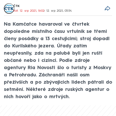
ČTK
Akt. 12. srp 2021, 16:02
• 12. srp 2021, 05:54
Na Kamčatce havaroval ve čtvrtek
dopoledne místního času vrtulník se třemi
členy posádky a 13 cestujícími; stroj dopadl
do Kurilského jezera. Úřady zatím
neupřesnily, zda na palubě byli jen ruští
občané nebo i cizinci. Podle zdroje
agentury Ria Novosti šlo o turisty z Moskvy
a Petrohradu. Záchranáři našli osm
přeživších a po zbývajících lidech pátrali do
setmění. Některé zdroje ruských agentur o
nich hovoří jako o mrtvých.