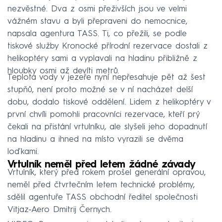
nezvěstné. Dva z osmi přeživších jsou ve velmi
vážném stavu a byli přepraveni do nemocnice,
napsala agentura TASS. Ti, co přežili, se podle
tiskové služby Kronocké přírodní rezervace dostali z
helikoptéry sami a vyplavali na hladinu přibližně z
hloubky osmi až devíti metrů.
Teplota vody v jezeře nyní nepřesahuje pět až šest
stupňů, není proto možné se v ní nacházet delší
dobu, dodalo tiskové oddělení. Lidem z helikoptéry v
první chvíli pomohli pracovníci rezervace, kteří prý
čekali na přistání vrtulníku, ale slyšeli jeho dopadnutí
na hladinu a ihned na místo vyrazili se dvěma
loďkami.
Vrtulník neměl před letem žádné závady
Vrtulník, který před rokem prošel generální opravou,
neměl před čtvrtečním letem technické problémy,
sdělil agentuře TASS obchodní ředitel společnosti
Vitjaz-Aero Dmitrij Černych.