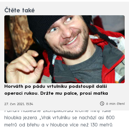
Čtěte také
Horváth po pádu vrtulníku podstoupil další
operaci rukou. Držte mu palce, prosí matka
6 min čtení
27. čvn 2021, 15:34
Pátrání následně zkomplikovala kromě mlhy také
hloubka jezera. „Vrak vrtulníku se nachází asi 800
metrů od břehu a v hloubce více než 130 metrů.