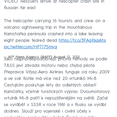
VIDEO: Rescuers arrive at helicopter crash site in
Russian far east.
The helicopter carrying 16 tourists and crew on a
volcano sightseeing trip in the mountainous
Kamchatka peninsula crashed into a lake leaving
eight people feared dead
https://t.co/3FAgXkaAhs
pic.twitter.com/HPT175Inyq
— AFP News Agency (@AFP)
August 12, 2021
Jako nejpravděpodobnější příčina nehody se podle
TASS jeví závada motoru nebo chyba pilota.
Přepravce Vitjaz-Aero Airlines funguje od roku 2009
a ve své flotile má více než 20 vrtulníků Mi-8.
Cestujícím poskytuje lety do odlehlých oblastí
Kamčatky, včetně turistických výprav. Dvoumotorový
vrtulník Mi-8 patří k nejrozšířenějším na světě. Začal
se vyrábět v SSSR v roce 1961 a v Rusku se vyrábí
dodnes. Slouží pro vojenské i civilní účely v