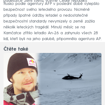
padesátce zemí světa, včetně České republiky.
Rusko podle agentury AFP v poslední době vylepšilo
bezpečnost svého leteckého provozu. Nicméně
případy špatné údržby letadel a nedostatečné
bezpečnostní standardy nevymizely a země zažila
několik leteckých tragédií. Minulý měsíc se na
Kamčatce zřítilo letadlo An-26 a zahynulo všech 28
lidí, kteří byli na jeho palubě, připomněla agentura AP.
Čtěte také