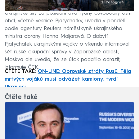
21 fotografií
Ukrajinské síly za poslední dva týdny osvobodily osm
obcí, včetně vesnice Pjatychatky, uvedla v pondělí
podle agentury Reuters náměstkyně ukrajinského
ministra obrany Hanna Maljarová. O dobytí
Pjatychatek ukrajinskými vojáky o víkendu informoval
šéf ruské okupační správy v Záporožské oblasti,
Moskva ale uvedla, že se útok podařilo odrazit,
informuje ČTK.
ČTĚTE TAKÉ:
ON-LINE: Obrovské ztráty Rusů. Těla
mrtvých vojáků musí odvážet kamiony, tvrdí
Ukrajinci
Čtěte také