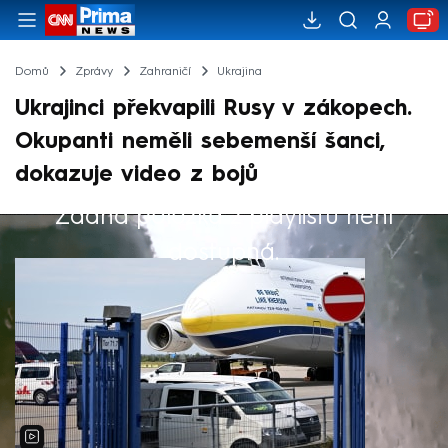
Domů
Zprávy
Zahraničí
Ukrajina
Ukrajinci překvapili Rusy v zákopech.
Okupanti neměli sebemenší šanci,
dokazuje video z bojů
Žádná položka z playlistu není
Výběr redakce
dostupná.