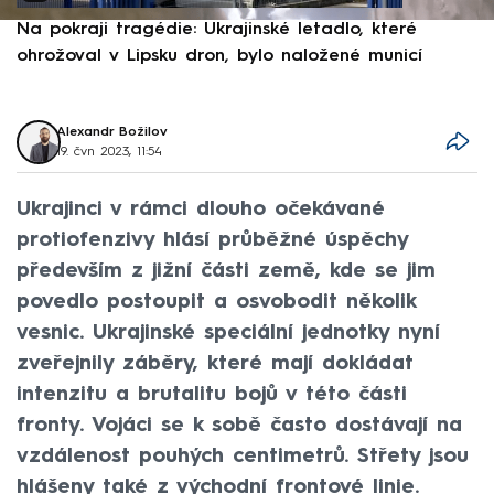
Na pokraji tragédie: Ukrajinské letadlo, které
P
ohrožoval v Lipsku dron, bylo naložené municí
e
Alexandr Božilov
19. čvn 2023, 11:54
Ukrajinci v rámci dlouho očekávané
protiofenzivy hlásí průběžné úspěchy
především z jižní části země, kde se jim
povedlo postoupit a osvobodit několik
vesnic. Ukrajinské speciální jednotky nyní
zveřejnily záběry, které mají dokládat
intenzitu a brutalitu bojů v této části
fronty. Vojáci se k sobě často dostávají na
vzdálenost pouhých centimetrů. Střety jsou
hlášeny také z východní frontové linie.