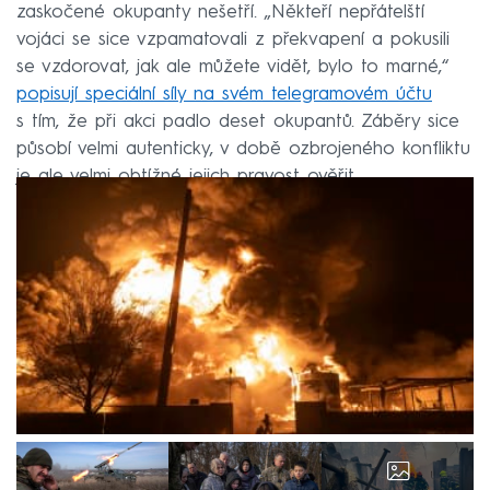
zaskočené okupanty nešetří. „Někteří nepřátelští
vojáci se sice vzpamatovali z překvapení a pokusili
se vzdorovat, jak ale můžete vidět, bylo to marné,“
popisují speciální síly na svém telegramovém účtu
s tím, že při akci padlo deset okupantů. Záběry sice
působí velmi autenticky, v době ozbrojeného konfliktu
je ale velmi obtížné jejich pravost ověřit.