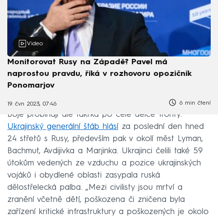
Video
Monitorovat Rusy na Západě? Pavel má
naprostou pravdu, říká v rozhovoru opozičník
Ponomarjov
6 min čtení
19. čvn 2023, 07:46
Boje probíhají ale takřka po celé délce fronty.
Ukrajinský generální štáb hlásí
za poslední den hned
24 střetů s Rusy, především pak v okolí měst Lyman,
Bachmut, Avdijivka a Marjinka. Ukrajinci čelili také 59
útokům vedených ze vzduchu a pozice ukrajinských
vojáků i obydlené oblasti zasypala ruská
dělostřelecká palba. „Mezi civilisty jsou mrtví a
zranění včetně dětí, poškozena či zničena byla
zařízení kritické infrastruktury a poškozených je okolo