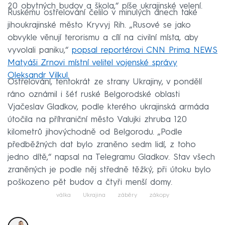
20 obytných budov a škola,“ píše ukrajinské velení.
Ruskému ostřelování čelilo v minulých dnech také
jihoukrajinské město Kryvyj Rih. „Rusové se jako
obvykle věnují terorismu a cílí na civilní místa, aby
vyvolali paniku,“
popsal reportérovi CNN Prima NEWS
Matyáši Zrnovi místní velitel vojenské správy
Oleksandr Vilkul.
Ostřelování, tentokrát ze strany Ukrajiny, v pondělí
ráno oznámil i šéf ruské Belgorodské oblasti
Vjačeslav Gladkov, podle kterého ukrajinská armáda
útočila na příhraniční město Valujki zhruba 120
kilometrů jihovýchodně od Belgorodu. „Podle
předběžných dat bylo zraněno sedm lidí, z toho
jedno dítě,“ napsal na Telegramu Gladkov. Stav všech
zraněných je podle něj středně těžký, při útoku bylo
poškozeno pět budov a čtyři menší domy.
válka
Ukrajina
záběry
zákopy