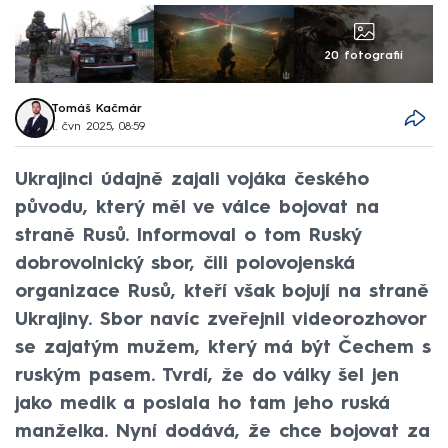
20 fotografií
Tomáš Kačmár
1. čvn 2025, 08:59
Ukrajinci údajně zajali vojáka českého
původu, který měl ve válce bojovat na
straně Rusů. Informoval o tom Ruský
dobrovolnický sbor, čili polovojenská
organizace Rusů, kteří však bojují na straně
Ukrajiny. Sbor navíc zveřejnil videorozhovor
se zajatým mužem, který má být Čechem s
ruským pasem. Tvrdí, že do války šel jen
jako medik a poslala ho tam jeho ruská
manželka. Nyní dodává, že chce bojovat za