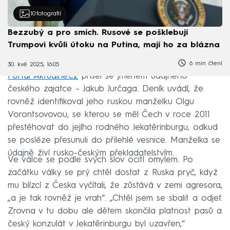
10
fotografií
Bezzubý a pro smích. Rusové se pošklebují
Trumpovi kvůli útoku na Putina, mají ho za blázna
6 min čtení
30. kvě 2025, 16:05
Portál Aktuálně.cz
přišel se jménem údajného
českého zajatce – Jakub Jurčaga. Deník uvádí, že
rovněž identifikoval jeho ruskou manželku Olgu
Vorontsovovou, se kterou se měl Čech v roce 2011
přestěhovat do jejího rodného Jekatěrinburgu, odkud
se posléze přesunuli do přilehlé vesnice. Manželka se
údajně živí rusko-českým překladatelstvím.
Ve válce se podle svých slov ocitl omylem. Po
začátku války se prý chtěl dostat z Ruska pryč, když
mu blízcí z Česka vyčítali, že zůstává v zemi agresora,
„a je tak rovněž je vrah“. „Chtěl jsem se sbalit a odjet.
Zrovna v tu dobu ale dětem skončila platnost pasů a
český konzulát v Jekatěrinburgu byl uzavřen,“