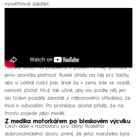
vysvětloval zajatec.
Později došlo na problémy s pasem i u něj, protože i
jemu skončila platnost. Ruské úřady na něj prý tlačily,
aby si udělal ruský pas. Jinak by v zemi, kde se usadil,
nemohl zůstat. Muž tak učinil, aby mu podle něj jen
asi týden později zavolali z náborového střediska, že
musí k odvodům. Po prohlídce dostal příslib, že na
frontu pojede jako medik.
Z medika motorkářem po bleskovém výcviku
Čech dále v rozhovoru pro členy Ruského
dobrovolnického sboru zmínil, že jeho manželka byla