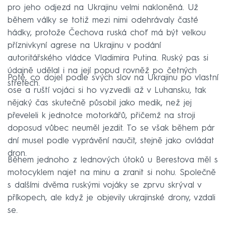
pro jeho odjezd na Ukrajinu velmi nakloněná. Už
během války se totiž mezi nimi odehrávaly časté
hádky, protože Čechova ruská choť má být velkou
příznivkyní agrese na Ukrajinu v podání
autoritářského vládce Vladimira Putina. Ruský pas si
údajně udělal i na její popud rovněž po četných
Poté, co dojel podle svých slov na Ukrajinu po vlastní
střetech.
ose a ruští vojáci si ho vyzvedli až v Luhansku, tak
nějaký čas skutečně působil jako medik, než jej
převeleli k jednotce motorkářů, přičemž na stroji
doposud vůbec neuměl jezdit. To se však během pár
dní musel podle vyprávění naučit, stejně jako ovládat
dron.
Během jednoho z lednových útoků u Berestova měl s
motocyklem najet na minu a zranit si nohu. Společně
s dalšími dvěma ruskými vojáky se zprvu skrýval v
příkopech, ale když je objevily ukrajinské drony, vzdali
se.