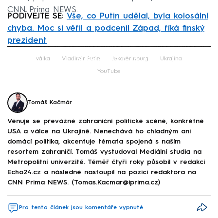
CNN Prima NEWS.
PODÍVEJTE SE:
Vše, co Putin udělal, byla kolosální
chyba. Moc si věřil a podcenil Západ, říká finský
prezident
Failed to fetch
válka
Vladimir Putin
Jekatěrinburg
Ukrajina
YouTube
Tomáš Kačmár
Věnuje se převážně zahraniční politické scéně, konkrétně
USA a válce na Ukrajině. Nenechává ho chladným ani
domácí politika, akcentuje témata spojená s naším
resortem zahraničí. Tomáš vystudoval Mediální studia na
Metropolitní univerzitě. Téměř čtyři roky působil v redakci
Echo24.cz a následně nastoupil na pozici redaktora na
CNN Prima NEWS. (Tomas.Kacmar@iprima.cz)
Pro tento článek jsou komentáře vypnuté