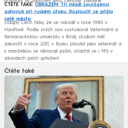
povídání se zajatcem jeho členové zveřejnili.
ČTĚTE TAKÉ:
OBRAZEM: Tři mladí sourozenci
zahynuli při ruském útoku. Rozloučit se přišlo
celé město
Údajný Čech hlásí, že se narodil v roce 1980 v
Havířově. Podle svých slov vystudoval Veterinární a
farmaceutickou univerzitu v Brně, studium měl
zakončit v roce 2011, v Rusku působil jako veterinář a
s manželkou se věnovali psům, účastnil se i MS v
závodech psích spřežení.
Čtěte také