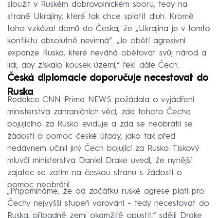
sloužit v Ruském dobrovolnickém sboru, tedy na
straně Ukrajiny, které tak chce splatit dluh. Kromě
toho vzkázal domů do Česka, že „Ukrajina je v tomto
konfliktu absolutně nevinná“. „Je obětí agresivní
expanze Ruska, které neváhá obětovat svůj národ a
lidi, aby získalo kousek území,“ řekl dále Čech.
Česká diplomacie doporučuje necestovat do
Ruska
Redakce CNN Prima NEWS požádala o vyjádření
ministerstva zahraničních věcí, zda tohoto Čecha
bojujícího za Rusko eviduje a zda se neobrátil se
žádostí o pomoc české úřady, jako tak před
nedávnem učinil jiný Čech bojující za Rusko. Tiskový
mluvčí ministerstva Daniel Drake uvedl, že nynější
zajatec se zatím na českou stranu s žádostí o
pomoc neobrátil.
„Připomínáme, že od začátku ruské agrese platí pro
Čechy nejvyšší stupeň varování – tedy necestovat do
Ruska, případně zemi okamžitě opustit,“ sdělil Drake