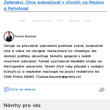
Zelenskyj. Chce pokračovat v útocích na Moskvu
a Petrohrad
Failed to fetch
válka
Vladimir Putin
CNN
Moskva
dron
Tomáš Kačmár
Věnuje se převážně zahraniční politické scéně, konkrétně
USA a válce na Ukrajině. Nenechává ho chladným ani
domácí politika, akcentuje témata spojená s naším
resortem zahraničí. Tomáš vystudoval Mediální studia na
Metropolitní univerzitě. Téměř čtyři roky působil v redakci
Echo24.cz a následně nastoupil na pozici redaktora na
CNN Prima NEWS. (Tomas.Kacmar@iprima.cz)
Vstup do diskuze
Návrhy pro vás