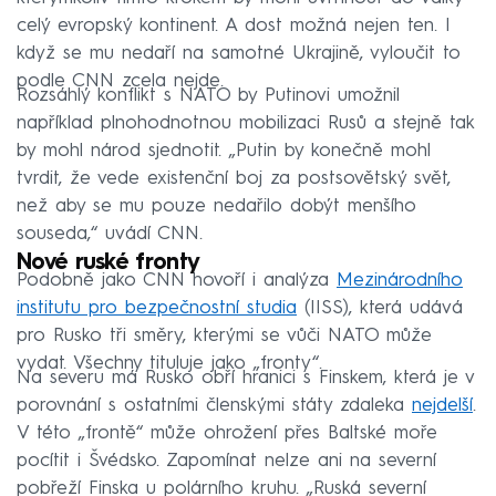
celý evropský kontinent. A dost možná nejen ten. I
když se mu nedaří na samotné Ukrajině, vyloučit to
podle CNN zcela nejde.
Rozsáhlý konflikt s NATO by Putinovi umožnil
například plnohodnotnou mobilizaci Rusů a stejně tak
by mohl národ sjednotit. „Putin by konečně mohl
tvrdit, že vede existenční boj za postsovětský svět,
než aby se mu pouze nedařilo dobýt menšího
souseda,“ uvádí CNN.
Nové ruské fronty
Podobně jako CNN hovoří i analýza
Mezinárodního
institutu pro bezpečnostní studia
(IISS), která udává
pro Rusko tři směry, kterými se vůči NATO může
vydat. Všechny tituluje jako „fronty“.
Na severu má Rusko obří hranici s Finskem, která je v
porovnání s ostatními členskými státy zdaleka
nejdelší
.
V této „frontě“ může ohrožení přes Baltské moře
pocítit i Švédsko. Zapomínat nelze ani na severní
pobřeží Finska u polárního kruhu. „Ruská severní