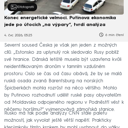
10
fotografií
Konec energetické velmoci. Putinova ekonomika
jede po útocích „na výpary“, tvrdí analýza
6 min čtení
4. čvc 2026, 05:25
Severní soused Česka je však jen jeden z možných
cílů. „Estonsko za uplynulý rok sledovalo Rusy poblíž
své hranice. Dánská letiště musela být uzavřena kvůli
neidentifikovaným dronům v tamním vzdušném
prostoru. Oslo se čas od času obává, že by se malá
ruská osada zvaná Barentsburg na norských
Špicberkách mohla rozrůst na něco většího. Mohlo
by Putinovo rozhodnutí udělit ruské pasy obyvatelům
od Moldavska odpojeného regionu v Podněstří vést k
něčemu horšímu?“ vyjmenovává zámořská stanice.
Rusko má tak podle analýzy CNN stále paletu
možností, jak vyvolat ještě větší napětí. Prakticky
kterýmkoliv tímto krokem by mohl uvrhnout do války