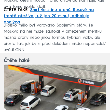
Moskva otevřít novou frontu a rovnou nastiňuje, kde
by k tomu mohlo dojít.
ČTĚTE TAKÉ:
Smrt ve stínu dronů. Rusové na
frontě přežívají už jen 20 minut, odhaluje
analýza
„Polsko mělo být varováno Spojenými státy, že
Moskva na něj může zaútočit v omezeném měřítku,
možná drony nebo jinou formou hybridní války, ale
přesto tak, jak by si před dekádami nikdo nepomyslel,“
uvádí CNN.
Čtěte také