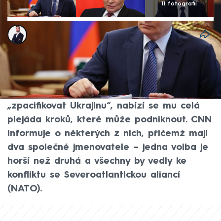
11 fotografií
Tomáš Kačmár
8. čvc 2026, 05:11
Ruský autoritářský vládce Vladimir Putin
řeší možnosti, jak dál eskalovat situaci ve
světě. I když se mu už pátým rokem nedaří
„zpacifikovat Ukrajinu“, nabízí se mu celá
plejáda kroků, které může podniknout. CNN
informuje o některých z nich, přičemž mají
dva společné jmenovatele – jedna volba je
horší než druhá a všechny by vedly ke
konfliktu se Severoatlantickou aliancí
(NATO).