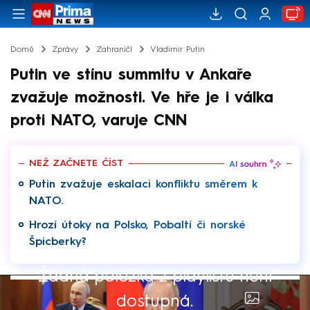
Domů
Zprávy
Zahraničí
Vladimir Putin
Putin ve stínu summitu v Ankaře
zvažuje možnosti. Ve hře je i válka
proti NATO, varuje CNN
NEŽ ZAČNETE ČÍST
Putin zvažuje eskalaci konfliktu směrem k
NATO.
Hrozí útoky na Polsko, Pobaltí či norské
Špicberky?
Žádná položka z playlistu není
dostupná.