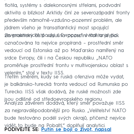
flotila, systémy s dalekonosnými střelami, podvodní
aktivita a blízkost Arktidy činí ze severozápadní fronty
především námořně-vzdušno-pozemní problém, ale
jádrem všeho je transatlantický most spojující
severoamerické posily s Evropou,“ uvádí analytici.
Za prakticky čistě vzdušno-pozemní frontu je pak
označována ta nejvíce propíraná – prostřední směr
vedoucí od Estonska až po Maďarsko namířený na
srdce Evropy, čili i na Českou republiku. „NATO
proměňuje prostřední frontu v multivojenskou oblast s
velením,“ stojí v textu IISS.
Třetím směrem, kudy se ruská ofenziva může vydat,
je balkánsko-turecká fronta vedoucí od Rumunska po
Turecko. IISS však dodává, že ruské možnosti zde
jsou odlišné od středoevropského regionu.
Analýza závěrem dodává, který směr považuje IISS
za nejpravděpodobnější pro Rusko. „Velitelství NATO
bude testováno podél svých okrajů, přičemž nejvíce
vidět to bude na Pobaltí,“ doplňují analytici.
PODÍVEJTE SE:
Putin se bojí o život, napsal