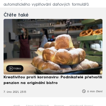
automatického vyplňování daňových formulářů.
Čtěte také
Video
Kreativitou proti koronaviru: Podnikatelé přetvořili
penzion na originální bistro
6 min čtení
7. úno 2021, 23:15
daně
Alena Schillerová
finance
ministryně financí