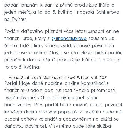
podání přiznání k dani z příjmů prodlužuje lhůta o
jeden měsíc, a to do 3. května,“ napsala Schillerová
na Twitter.
Podání daňového přiznání včas letos usnadní online
finanční úřad, který s
@financnisprava
spustíme 28.
února. Lidé i firmy v něm vyřídí daňové povinnosti
jednoduše a online. Navíc se pro elektronická podání
přiznání k dani z příjmů prodlužuje lhůta o 1 měsíc, a
to do 3. května.
— Alena Schillerová (@alenaschillerov)
February 8, 2021
Portál Moje daně nabídne on-line komunikaci s
finančním úřadem bez nutnosti fyzické přítomnosti.
Systém by měl být podobný internetovému
bankovnictví. Přes portál bude možné podat přiznání
ke všem daním a každý poplatník v systému bude mít
osobní daňový kalendář s upozorněním na blížící se
daňovou povinnost. V systému bude také služba