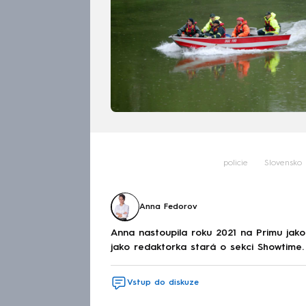
policie
Slovensko
Anna Fedorov
Anna nastoupila roku 2021 na Primu jak
jako redaktorka stará o sekci Showtime.
Vstup do diskuze