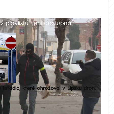
 playlistu není dostupná.
V
é letadlo, které ohrožoval v Lipsku dron,
Přilá
polit