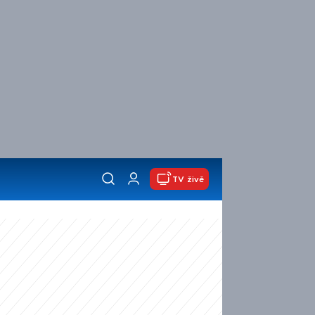
TV živě