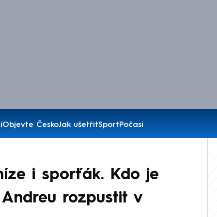
í
Objevte Česko
Jak ušetřit
Sport
Počasí
íze i sporťák. Kdo je
 Andreu rozpustit v