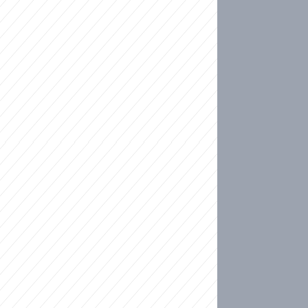
ideo
kat migranty do Česka? Sami by odešli, tvrdí exp
ické sebevraždě