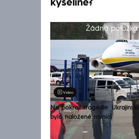
kyselině?
Žádná položka z
Výběr redakce
Video
Na pokraji tragédie: Ukrajinsk
bylo naložené municí