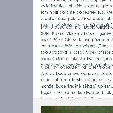
vyšetřovatele přimělo k detailní pro
tam našli policisté podezřelý sud, kt
z policistů se pak rozhodl poslat obs
biologické stopy, které patřily pohře
Matku dvou dětí měli podle oficiálníc
2016. Kromě Vlčeka v kauze figuroval
Jozef Péter. Olé se k činu přiznal a l
let a osm měsíců do vězení. „Tomu hl
spolupracoval s policií, Vlček přislíb
rodinný dům a také 30 tisíc eur (přibl
peněz měl exmanžel oběti vyplatit 
Vlček byl odsouzen na 12 let. Podle
Andrey bude znovu obnoven. „Poté, c
bude zahájeno trestní stíhání pro zvl
manžel bude trestně stíhán,“ upřesni
trojice unášela matku dvou dětí, tak 
zabezpečit alibi,“ uzavřel Striško.