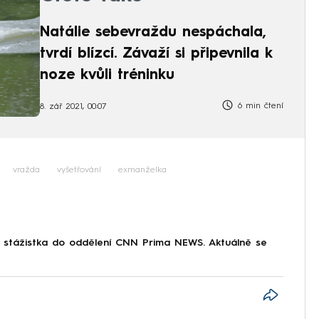
Natálie sebevraždu nespáchala,
tvrdí blízcí. Závaží si připevnila k
noze kvůli tréninku
6 min čtení
8. zář 2021, 00:07
vražda
vyšetřování
exmanželka
o stážistka do oddělení CNN Prima NEWS. Aktuálně se