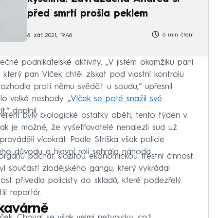
před smrtí prošla peklem
6 min čtení
8. zář 2021, 19:48
ečné podnikatelské aktivity. „V jistém okamžiku paní
 který pan Vlček chtěl získat pod vlastní kontrolu
ozhodla proti němu svědčit u soudu,“ upřesnil
alo velké neshody. „
Vlček se poté snažil své
ít
,“ doplnil.
 kterém byly biologické ostatky oběti, tento týden v
jak je možné, že vyšetřovatelé nenalezli sud už
prováděli vícekrát. Podle Striška však policie
ého důvodu a hlavní roli sehrála náhoda.
orgánů páchat složitou ekonomickou trestní činnost.
l součástí zlodějského gangu, který vykrádal
st přivedla policisty do skladů, které podezřelý
lil reportér.
v kavárně
lček. Choval se však velmi netypicky, což