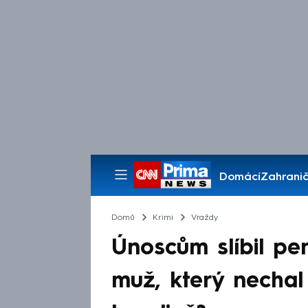
Domácí
Zahranič
Pořady
Domů
Krimi
Vraždy
Únoscům slíbil pen
muž, který nechal