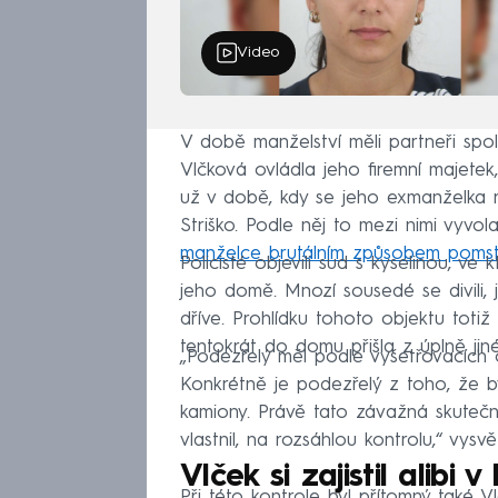
Video
V době manželství měli partneři spol
Vlčková ovládla jeho firemní majetek,
už v době, kdy se jeho exmanželka r
Striško. Podle něj to mezi nimi vyvol
manželce brutálním způsobem pomst
Policisté objevili sud s kyselinou, ve
jeho domě. Mnozí sousedé se divili, 
dříve. Prohlídku tohoto objektu totiž 
tentokrát do domu přišla z úplně jin
„Podezřelý měl podle vyšetřovacích 
Konkrétně je podezřelý z toho, že by
kamiony. Právě tato závažná skutečno
vlastnil, na rozsáhlou kontrolu,“ vysvět
Vlček si zajistil alibi 
Při této kontrole byl přítomný také V