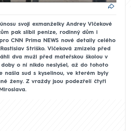
ě únosu svojí exmanželky Andrey Vlčekové
scům pak slíbil peníze, rodinný dům i
l pro CNN Prima NEWS nové detaily celého
Rastislav Striško. Vlčeková zmizela před
táhli dva muži před mateřskou školou v
doby o ní nikdo neslyšel, až do tohoto
e našla sud s kyselinou, ve kterém byly
é ženy. Z vraždy jsou podezřelí čtyři
Miroslava.