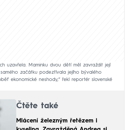
ech uzavřela. Maminku dvou dětí měl zavraždit její
d samého začátku podezřívala jejího bývalého
běť ekonomické neshody,“ řekl reportér slovenské
Čtěte také
Mlácení železným řetězem i
kyselina. Zavražděná Andrea si