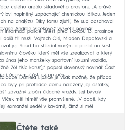
hlídce celého areálu skladového prostoru. „A právě
erý byl naplněný zapáchající chemickou látkou. Jeden
ah na analýzu. Díky tomu zjistili, že sud obsahoval
šované Andree Vlčekové,“ vysvětlil novinář.
h informací policie unést před školkou 13. prosince
i další tři muži. Vojtech Olé, Mladen Depotovski a
itoval jej. Soud ho shledal vinným a poslal na šest
avnímu člověku, který měl vše zrealizovat a který
il za únos jeho manželky sportovní luxusní vozidlo,
ižně 761 tisíc korun),“ popsal slovenský novinář. Část
před únosem, část až po něm.
 žalobce Daniela Lipšice je však možné, že případ
o byly při prohlídce domu nalezeny její ostatky,
ášť závažný zločin úkladné vraždy. Její bývalý
l. Vlček měl téměř vše promyšlené. „V době, kdy
její exmanžel seděl v kavárně, čímž si měl
Čtěte také