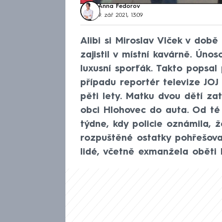
Anna Fedorov
9. zář 2021, 13:09
Alibi si Miroslav Vlček v dob
zajistil v místní kavárně. Úno
luxusní sporťák. Takto popsa
případu reportér televize JOJ 
pěti lety. Matku dvou dětí za
obci Hlohovec do auta. Od té 
týdne, kdy policie oznámila, ž
rozpuštěné ostatky pohřešovan
lidé, včetně exmanžela oběti 