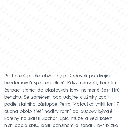
Pachatelé podle obžaloby požadovali po dvojici
bezdomovců splacení dluhů. Když neuspěli, koupili na
čerpací stanici do plastových lahví nejméně šest litrů
benzinu. Se záměrem oba údajné dlužníky zabít
podle státního zástupce Petra Matouška vnikli loni 7.
dubna okolo třetí hodiny ranní do budovy bývalé
kotelny na sídlišti Zachar. Spící muže a věci kolem
nich podle spisu polili benzinem a zapálili, byť blízko