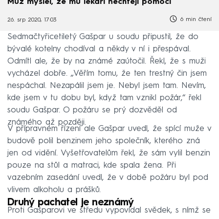
Muž myslel, že mu lékaři nechtějí pomoci
6 min čtení
26. srp 2020, 17:03
Sedmačtyřicetiletý Gašpar u soudu připustil, že do
bývalé kotelny chodíval a někdy v ní i přespával.
Odmítl ale, že by na známé zaútočil. Řekl, že s muži
vycházel dobře. „Věřím tomu, že ten trestný čin jsem
nespáchal. Nezapálil jsem je. Nebyl jsem tam. Nevím,
kde jsem v tu dobu byl, když tam vznikl požár,“ řekl
soudu Gašpar. O požáru se prý dozvěděl od
známého až později.
V přípravném řízení ale Gašpar uvedl, že spící muže v
budově polil benzinem jeho společník, kterého zná
jen od vidění. Vyšetřovatelům řekl, že sám vylil benzin
pouze na stůl a matraci, kde spala žena. Při
vazebním zasedání uvedl, že v době požáru byl pod
vlivem alkoholu a prášků.
Druhý pachatel je neznámý
Proti Gašparovi ve středu vypovídal svědek, s nímž se