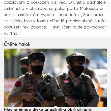
obžalovaný z poškození cizí věci. Druhého pachatele
zmíněného v obžalobě se policii podle Matouška ani
přes maximální úsilí vypátrat nepodařilo. „Spolupráce
se svědky byla v tomto případě problematická, takže
bohužel,“ řekl žalobce. Hlavní líčení bude pokračovat
14. října.
Čtěte také
Hluchoněmou dívku znásilnili a ubili cihlami.