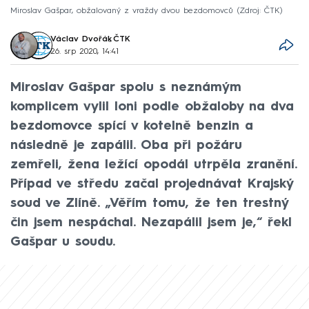
Miroslav Gašpar, obžalovaný z vraždy dvou bezdomovců
Zdroj: ČTK
Václav Dvořák
,
ČTK
26. srp 2020, 14:41
Miroslav Gašpar spolu s neznámým
komplicem vylil loni podle obžaloby na dva
bezdomovce spící v kotelně benzin a
následně je zapálil. Oba při požáru
zemřeli, žena ležící opodál utrpěla zranění.
Případ ve středu začal projednávat Krajský
soud ve Zlíně. „Věřím tomu, že ten trestný
čin jsem nespáchal. Nezapálil jsem je,“ řekl
Gašpar u soudu.