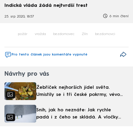
Indická vláda žádá nejtvrdší trest
6 min čtení
25. srp 2020, 18:57
požár
vražda
bezdomovec
Zlín
bezdomovci
Pro tento článek jsou komentáře vypnuté
Návrhy pro vás
Žebříček nejhorších jídel světa.
Umístily se i tři české pokrmy, vévodí
skandinávská kuchyně
Sníh, jak ho neznáte: Jak rychle
padá i z čeho se skládá. A vločky
nejsou bílé