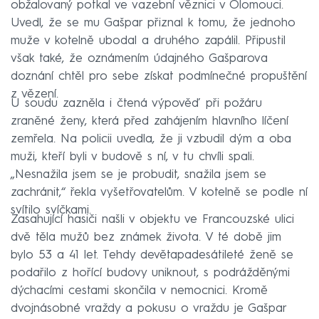
obžalovaný potkal ve vazební věznici v Olomouci.
Uvedl, že se mu Gašpar přiznal k tomu, že jednoho
muže v kotelně ubodal a druhého zapálil. Připustil
však také, že oznámením údajného Gašparova
doznání chtěl pro sebe získat podmínečné propuštění
z vězení.
U soudu zazněla i čtená výpověď při požáru
zraněné ženy, která před zahájením hlavního líčení
zemřela. Na policii uvedla, že ji vzbudil dým a oba
muži, kteří byli v budově s ní, v tu chvíli spali.
„Nesnažila jsem se je probudit, snažila jsem se
zachránit,“ řekla vyšetřovatelům. V kotelně se podle ní
svítilo svíčkami.
Zasahující hasiči našli v objektu ve Francouzské ulici
dvě těla mužů bez známek života. V té době jim
bylo 53 a 41 let. Tehdy devětapadesátileté ženě se
podařilo z hořící budovy uniknout, s podrážděnými
dýchacími cestami skončila v nemocnici. Kromě
dvojnásobné vraždy a pokusu o vraždu je Gašpar