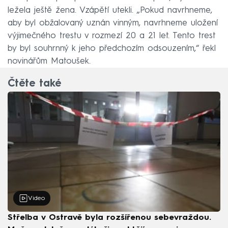
ležela ještě žena. Vzápětí utekli. „Pokud navrhneme,
aby byl obžalovaný uznán vinným, navrhneme uložení
výjimečného trestu v rozmezí 20 a 21 let. Tento trest
by byl souhrnný k jeho předchozím odsouzením,“ řekl
novinářům Matoušek.
Čtěte také
Video
Střelba v Ostravě byla rozšířenou sebevraždou.