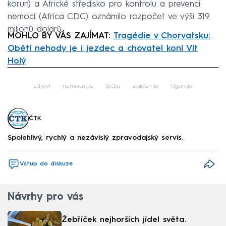
korun) a Africké středisko pro kontrolu a prevenci
nemocí (Africa CDC) oznámilo rozpočet ve výši 319
milionů dolarů.
MOHLO BY VÁS ZAJÍMAT:
Tragédie v Chorvatsku:
Obětí nehody je i jezdec a chovatel koní Vít
Holý
Failed to fetch
zdraví
nemocnice
léčba
epidemie
Uganda
ČTK
Spolehlivý, rychlý a nezávislý zpravodajský servis.
Vstup do diskuze
Návrhy pro vás
Žebříček nejhorších jídel světa.