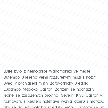
„Dítě bylo z nemocnice Wanamahika ve městě
Butembo uneseno velmi rozzuřenými muži s noži,“
uvedl v prohlášení místní zdravotnický úředník
Lubambo Maboko Gaston. Zařízení se nachází v
jedné ze zasažených provincií Severní Kivu. Gaston v
rozhovoru s Reuters naléhavě vyzval dceru s matkou,
aby se do zdravotního střediska vrátily, protože se jim