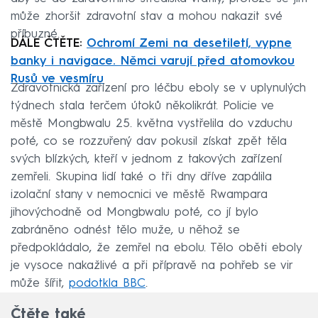
může zhoršit zdravotní stav a mohou nakazit své
příbuzné.
DÁLE ČTĚTE:
Ochromí Zemi na desetiletí, vypne
banky i navigace. Němci varují před atomovkou
Rusů ve vesmíru
Zdravotnická zařízení pro léčbu eboly se v uplynulých
týdnech stala terčem útoků několikrát. Policie ve
městě Mongbwalu 25. května vystřelila do vzduchu
poté, co se rozzuřený dav pokusil získat zpět těla
svých blízkých, kteří v jednom z takových zařízení
zemřeli. Skupina lidí také o tři dny dříve zapálila
izolační stany v nemocnici ve městě Rwampara
jihovýchodně od Mongbwalu poté, co jí bylo
zabráněno odnést tělo muže, u něhož se
předpokládalo, že zemřel na ebolu. Tělo oběti eboly
je vysoce nakažlivé a při přípravě na pohřeb se vir
může šířit,
podotkla BBC
.
Čtěte také