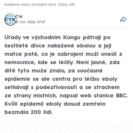
Epidemie eboly (ilustrační foto)
Zdroj: AP
ČTK
18. čvn 2026, 07:07
Úřady ve východním Kongu pátrají po
šestileté dívce nakažené ebolou a její
matce poté, co je ozbrojení muži unesli z
nemocnice, kde se léčily. Není jasné, zda
dítě tyto muže znalo, za současné
epidemie se ale centra pro léčbu eboly
setkávají s podezřívavostí a se strachem
ze strany místních, napsal web stanice BBC.
Kvůli epidemii eboly dosud zemřelo
bezmála 200 lidí.