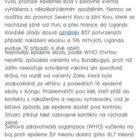
vyšší, protože epidemie byla v polovině května
vyhlášena s několikatýdenním zpožděním. Nemoc se
rozšířila do provincií Severní Kivu a Jižní Kivu, které se
nacházejí jižně od Ituri, a přes hranice do Ugandy.
Konžské úřady dosud
oznámily
837 potvrzených
případů nakažení ebolou a 196 mrtvých, Uganda
eviduje 19 případů a dvě oběti.
Nejnovější epidemii eboly, podle WHO čtvrtou
největší, způsobila varianta viru Bundibugyo, proti níž
zatím neexistuje schválená vakcína ani specifická
léčba, na rozdíl od varianty Zaire, která byla
zodpovědná za většinu z posledních 16 epidemií
eboly v Kongu. Problematičtí jsou lidé, kteří přišli do
kontaktu s nakaženými a nejsou vytrasováni, což je
klíčový způsob, jak epidemii dostat pod kontrolu.
Situaci ztěžují také ozbrojené konflikty na východě
země.
Světová zdravotnická organizace (WHO) vyčlenila na
boj proti epidemii 3,9 milionu dolarů (přes 81,7 milionů