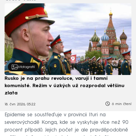
6
fotografií
Rusko je na prahu revoluce, varují i tamní
komunisté. Režim v úzkých už rozprodal většinu
zlata
6 min čtení
18. čvn 2026, 05:22
Epidemie se soustřeďuje v provincii Ituri na
severovýchodě Konga, kde se vyskytuje více než 90
procent případů. Jejich počet je ale pravděpodobně