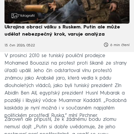
7
fotografií
Ukrajina obrací válku s Ruskem. Putin ale může
udělat nebezpečný krok, varuje analýza
6 min čtení
13. čvn 2026, 05:22
V prosinci 2010 se tuniský pouliční prodejce
Mohamed Bouazizi na protest proti šikaně ze strany
úřadů upálil. Jeho čin odstartoval vlnu protestů
známou jako Arabské jaro, která vedla k pádu
dlouholetých vládců, jako byli tuniský prezident Zín
Abidín Ben Alí, egyptský prezident Husní Mubarak a
později i libyjský vůdce Muammar Kaddáfí. „Podobná
kaskáda je nyní možná i v současném napjatém
politickém prostředí Ruska,“ míní Pirchner.
Zároveň ale připustil, že k žádnému bodu zlomu
nemusí dojít. „Putin si dobře uvědomuje, že jeho