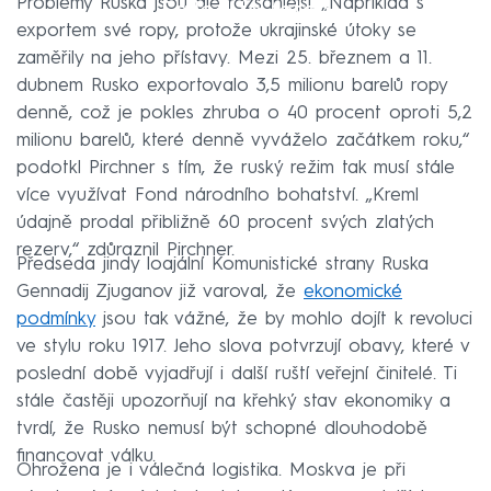
Problémy Ruska jsou ale rozsáhlejší. „Například s
Failed to fetch
exportem své ropy, protože ukrajinské útoky se
zaměřily na jeho přístavy. Mezi 25. březnem a 11.
dubnem Rusko exportovalo 3,5 milionu barelů ropy
denně, což je pokles zhruba o 40 procent oproti 5,2
milionu barelů, které denně vyváželo začátkem roku,“
podotkl Pirchner s tím, že ruský režim tak musí stále
více využívat Fond národního bohatství. „Kreml
údajně prodal přibližně 60 procent svých zlatých
rezerv,“ zdůraznil Pirchner.
Předseda jindy loajální Komunistické strany Ruska
Gennadij Zjuganov již varoval, že
ekonomické
podmínky
jsou tak vážné, že by mohlo dojít k revoluci
ve stylu roku 1917. Jeho slova potvrzují obavy, které v
poslední době vyjadřují i další ruští veřejní činitelé. Ti
stále častěji upozorňují na křehký stav ekonomiky a
tvrdí, že Rusko nemusí být schopné dlouhodobě
financovat válku.
Ohrožena je i válečná logistika. Moskva je při