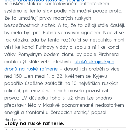
před atomovkou Rusů ve vesmíru
V ruském striktně kontrolovaném autoritářském
systému je tento stav podle něj možný pouze proto,
že to umožňují prvky mocných ruských
bezpečnostních složek. A to, že to dělají stále častěji,
by mělo být pro Putina varovným signálem. Nabízí se
tak otázka, zda by tento rozšiřující se nesouhlas mohl
vést ke konci Putinovy vlády a spolu s ní i ke konci
války. Pomyslným bodem zlomu by podle Pirchnera
mohla být stále větší efektivita
útoků ukrajinských
dronů na ruské rafinerie
– dosud jich proběhlo více
než 150. „Jen mezi 1. a 22. květnem se Kyjevu
podařilo úspěšně zaútočit na 10 největších ruských
rafinérií, přičemž šest z nich muselo pozastavit
provoz. „V důsledku toho si už dnes lze snadno
představit léto v Moskvě poznamenané nedostatkem
energií a frontami u čerpacích stanic,“ popsal
Pirchner.
Útoky na ruské rafinerie: