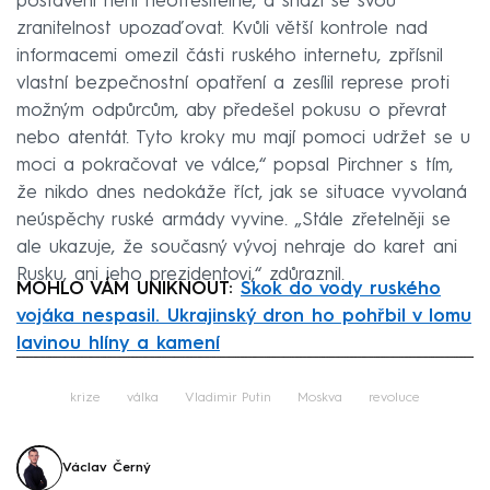
postavení není neotřesitelné, a snaží se svou
zranitelnost upozaďovat. Kvůli větší kontrole nad
informacemi omezil části ruského internetu, zpřísnil
vlastní bezpečnostní opatření a zesílil represe proti
možným odpůrcům, aby předešel pokusu o převrat
nebo atentát. Tyto kroky mu mají pomoci udržet se u
moci a pokračovat ve válce,“ popsal Pirchner s tím,
že nikdo dnes nedokáže říct, jak se situace vyvolaná
neúspěchy ruské armády vyvine. „Stále zřetelněji se
ale ukazuje, že současný vývoj nehraje do karet ani
Rusku, ani jeho prezidentovi,“ zdůraznil.
MOHLO VÁM UNIKNOUT:
Skok do vody ruského
vojáka nespasil. Ukrajinský dron ho pohřbil v lomu
lavinou hlíny a kamení
Failed to fetch
krize
válka
Vladimir Putin
Moskva
revoluce
Václav Černý