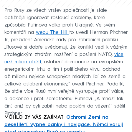
Pro Rusy ze všech vrstev společnosti je stále
obtížnější ignorovat rostoucí problémy, které
způsobila Putinova válka proti Ukrajině. Ve svém
komentáři na
webu The Hill
to uvedl Herman Pirchner
Jr., prezident Americké rady pro zahraniční politiku.
„Rusové si dobře uvědomují, že konflikt vedl k vážným
strategickým ztrátám: rozšíření a posílení NATO,
více
než milion obětí
, oslabení dominance na evropském
energetickém trhu a tím i politického vlivu, odchod
až milionu nejvíce schopných mladých lidí ze země a
celkové oslabení ekonomiky,“ uvedl Pirchner. Podotkl,
že stále více Rusů nyní veřejně vystupuje proti válce,
a dokonce i proti samotnému Putinovi. „A mnozí tak
činí, aniž by byli zabiti nebo posláni do vězení,“ sdělil
Pirchner.
MOHLO BY VÁS ZAJÍMAT:
Ochromí Zemi na
desetiletí, vypne banky i navigace. Němci varují