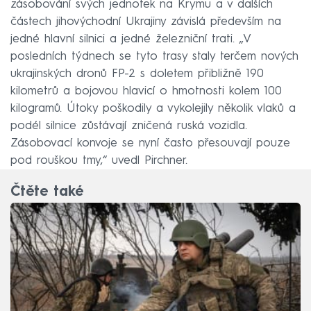
zásobování svých jednotek na Krymu a v dalších
částech jihovýchodní Ukrajiny závislá především na
jedné hlavní silnici a jedné železniční trati. „V
posledních týdnech se tyto trasy staly terčem nových
ukrajinských dronů FP-2 s doletem přibližně 190
kilometrů a bojovou hlavicí o hmotnosti kolem 100
kilogramů. Útoky poškodily a vykolejily několik vlaků a
podél silnice zůstávají zničená ruská vozidla.
Zásobovací konvoje se nyní často přesouvají pouze
pod rouškou tmy,“ uvedl Pirchner.
Čtěte také