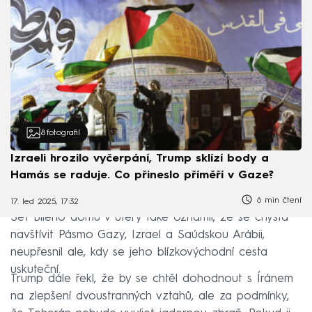
8
fotografií
Izraeli hrozilo vyčerpání, Trump sklízí body a
Hamás se raduje. Co přineslo příměří v Gaze?
6 min čtení
17. led 2025, 17:32
Šéf Bílého domu v úterý také oznámil, že se chystá
navštívit Pásmo Gazy, Izrael a Saúdskou Arábii,
neupřesnil ale, kdy se jeho blízkovýchodní cesta
uskuteční.
Trump dále řekl, že by se chtěl dohodnout s Íránem
na zlepšení dvoustranných vztahů, ale za podmínky,