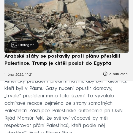
10
fotografií
Arabské státy se postavily proti plánu přesídlit
Palestince. Trump je chtěl poslat do Egypta
6 min čtení
1. úno 2025, 14:21
Americký prezident předtím navrhl, aby byli Palestinci,
kteří byli v Pásmu Gazy nuceni opustit domovy,
„trvale“ přesídleni mimo toto území. To vyvolalo
odmítavé reakce zejména ze strany samotných
Palestinců. Zástupce Palestinské autonomie při OSN
Rijád Mansúr řekl, že světoví vůdcové by měli
respektovat přání Palestinců, kteří podle něj