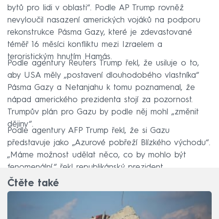
bytů pro lidi v oblasti“. Podle AP Trump rovněž
nevyloučil nasazení amerických vojáků na podporu
rekonstrukce Pásma Gazy, které je zdevastované
téměř 16 měsíci konfliktu mezi Izraelem a
teroristickým hnutím Hamás.
Podle agentury Reuters Trump řekl, že usiluje o to,
aby USA měly „postavení dlouhodobého vlastníka“
Pásma Gazy a Netanjahu k tomu poznamenal, že
nápad amerického prezidenta stojí za pozornost.
Trumpův plán pro Gazu by podle něj mohl „změnit
dějiny“.
Podle agentury AFP Trump řekl, že si Gazu
představuje jako „Azurové pobřeží Blízkého východu“.
„Máme možnost udělat něco, co by mohlo být
fenomenální,“ řekl republikánský prezident.
Čtěte také