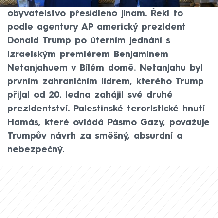
ho poté, co bude místní palestinské
obyvatelstvo přesídleno jinam. Řekl to
podle agentury AP americký prezident
Donald Trump po úterním jednání s
izraelským premiérem Benjaminem
Netanjahuem v Bílém domě. Netanjahu byl
prvním zahraničním lídrem, kterého Trump
přijal od 20. ledna zahájil své druhé
prezidentství. Palestinské teroristické hnutí
Hamás, které ovládá Pásmo Gazy, považuje
Trumpův návrh za směšný, absurdní a
nebezpečný.