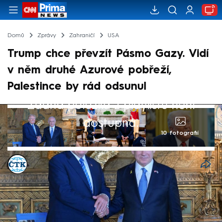
Domů
Zprávy
Zahraničí
USA
Trump chce převzít Pásmo Gazy. Vidí
v něm druhé Azurové pobřeží,
Palestince by rád odsunul
Žádná položka z playlistu není
dostupná.
10 fotografií
ČTK
Akt. 5. úno 2025, 08:07
• 5. úno 2025, 06:39
Spojené státy chtějí převzít kontrolu a
vlastnictví nad Pásmem Gazy a přestavět