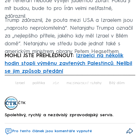
že Teherán nebude vyvíjet jadernou zbraň. Pokud ji
mít budou, bude to pro Írán velmi nešťastné,
zdůraznil.
Trump zdůraznil, že pouta mezi USA a Izraelem jsou
„naprosto neprolomitelná“. Netanjahu Trumpa označil
za „nejlepšího přítele, jakého kdy měl Izrael v Bílém
domě“. Netanjahu ve středu bude jednat také s
americkým ministrem obrany Petem Hegsethem.
MOHLI JSTE PŘEHLÉDNOUT:
Izraelci na několik
hodin stopli výměnu zavřených Palestinců. Nelíbil
se jim způsob předání
Failed to fetch
Izrael
politika
Írán
mezinárodní vztahy
Bílý dům
ČTK
Spolehlivý, rychlý a nezávislý zpravodajský servis.
Pro tento článek jsou komentáře vypnuté