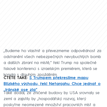
„Budeme ho vlastnit a převezmeme odpovědnost za
odstranění všech nebezpečných nevybuchlých bomb
a dalších zbraní na místě,“ řekl Trump na společné
tiskové konferenci s izraelským premiérem, která se
konala s dlouhým zpožděním.
ČTĚTE TAKÉ:
S Trumpem překreslíme mapu
Blízkého východu, řekl Netanjahu. Chce jednat o
„íránské ose zla“
Také dodal, že zničené budovy by USA srovnaly se
zemí a zajistily by „hospodářský rozvoj, který
poskytne neomezené množství pracovních míst a