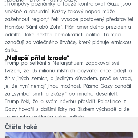
„zbožňují“ život v Pásmu Gazy.
„Trumpovy poznámky o touze kontrolovat Gazu jsou
směšné a absurdní. Každý takový nápad může
zažehnout region,“ řekl vysoce postavený představitel
Hamásu Sámí abú Zuhrí. Plán amerického prezidenta
odmítají také někteří demokratičtí politici. Trumpa
označují za válečného štváče, který plánuje etnickou
čistku.
„Nejlepší přítel Izraele“
Trump po setkání s Netanjahuem zopakoval své
tvrzení, že 1,8 milionu místních obyvatel chce odejít a
žít v jiných zemích, a jediným důvodem, proč se vrací,
je, že nyní nemají jinou možnost. Pásmo Gazy označil
za „symbol smrti a zkázy“ po mnoho desetiletí.
Trump řekl, že o svém návrhu přesídlit Palestince z
Gazy hovořil s dalšími lídry na Blízkém východě a že
se jim jeho myšlenka velmi zalíbila.
Čtěte také