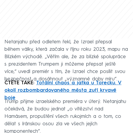
Netanjahu před odletem řekl, že Izrael přepsal
během války, která začala v říjnu roku 2023, mapu na
Blízkém východě. „Věřím ale, že za blízké spolupráce
s prezidentem Trumpem ji můžeme přepsat ještě
více,“ uvedl premiér s tím, že Izrael chce posílit svou
bezpečnost a dosáhnout „významné doby míru“.
ČTĚTE TAKÉ:
Totální chaos a jatka u Torecku. V
okolí rozbombardovaného města zuří krvavé
boje
Trump přijme izraelského premiéra v úterý. Netanjahu
očekává, že budou jednat „o vítězství nad
Hamásem, propuštění všech rukojmích a o tom, co
dělat s íránskou osou zla ve všech jejích
komponentech“.