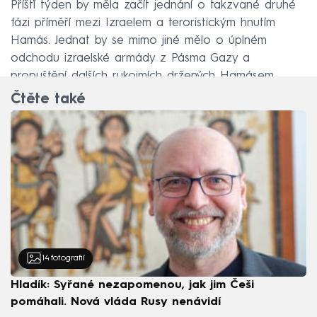
Příští týden by měla začít jednání o takzvané druhé
fázi příměří mezi Izraelem a teroristickým hnutím
Hamás. Jednat by se mimo jiné mělo o úplném
odchodu izraelské armády z Pásma Gazy a
propuštění dalších rukojmích držených Hamásem.
Čtěte také
14
fotografií
Hladík: Syřané nezapomenou, jak jim Češi
pomáhali. Nová vláda Rusy nenávidí