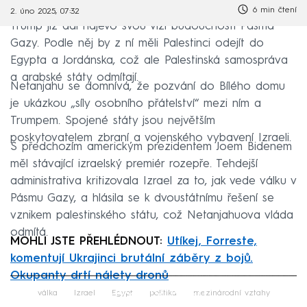
6 min čtení
2. úno 2025, 07:32
Trump již dal najevo svou vizi budoucnosti Pásma
Gazy. Podle něj by z ní měli Palestinci odejít do
Egypta a Jordánska, což ale Palestinská samospráva
a arabské státy odmítají.
Netanjahu se domnívá, že pozvání do Bílého domu
je ukázkou „síly osobního přátelství“ mezi ním a
Trumpem. Spojené státy jsou největším
poskytovatelem zbraní a vojenského vybavení Izraeli.
S předchozím americkým prezidentem Joem Bidenem
měl stávající izraelský premiér rozepře. Tehdejší
administrativa kritizovala Izrael za to, jak vede válku v
Pásmu Gazy, a hlásila se k dvoustátnímu řešení se
vznikem palestinského státu, což Netanjahuova vláda
odmítá.
MOHLI JSTE PŘEHLÉDNOUT:
Utíkej, Forreste,
komentují Ukrajinci brutální záběry z bojů.
Okupanty drtí nálety dronů
Failed to fetch
válka
Izrael
Egypt
politika
mezinárodní vztahy