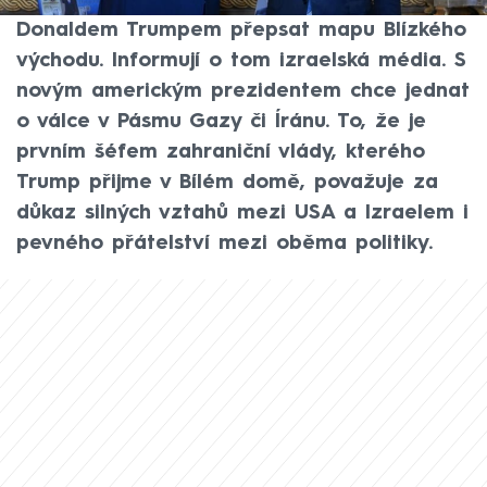
že chce s americkým prezidentem
Donaldem Trumpem přepsat mapu Blízkého
východu. Informují o tom izraelská média. S
novým americkým prezidentem chce jednat
o válce v Pásmu Gazy či Íránu. To, že je
prvním šéfem zahraniční vlády, kterého
Trump přijme v Bílém domě, považuje za
důkaz silných vztahů mezi USA a Izraelem i
pevného přátelství mezi oběma politiky.