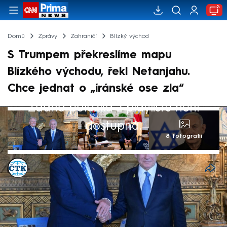
Domů
Zprávy
Zahraničí
Blízký východ
S Trumpem překreslíme mapu
Blízkého východu, řekl Netanjahu.
Chce jednat o „íránské ose zla“
Žádná položka z playlistu není
dostupná.
8 fotografií
ČTK
2. úno 2025, 09:27
Izraelský premiér Benjamin Netanjahu v
neděli před odletem do Washingtonu řekl,