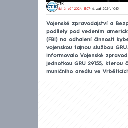
ČTK
Akt. 6. zář 2024, 11:57
• 6. zář 2024, 10:15
Vojenské zpravodajství a Bezp
podílely pod vedením americk
(FBI) na odhalení činnosti ky
vojenskou tajnou službou GRU
informovalo Vojenské zpravoda
jednotkou GRU 29155, kterou č
muničního areálu ve Vrběticích