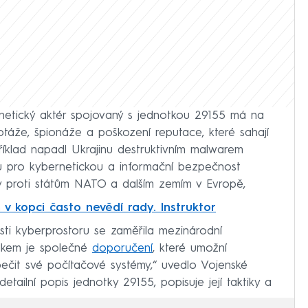
ernetický aktér spojovaný s jednotkou 29155 má na
botáže, špionáže a poškození reputace, které sahají
íklad napadl Ukrajinu destruktivním malwarem
 pro kybernetickou a informační bezpečnost
 proti státům NATO a dalším zemím v Evropě,
m v kopci často nevědí rady. Instruktor
sti kyberprostoru se zaměřila mezinárodní
dkem je společné
doporučení
, které umožní
ečit své počítačové systémy,“ uvedlo Vojenské
tailní popis jednotky 29155, popisuje její taktiky a