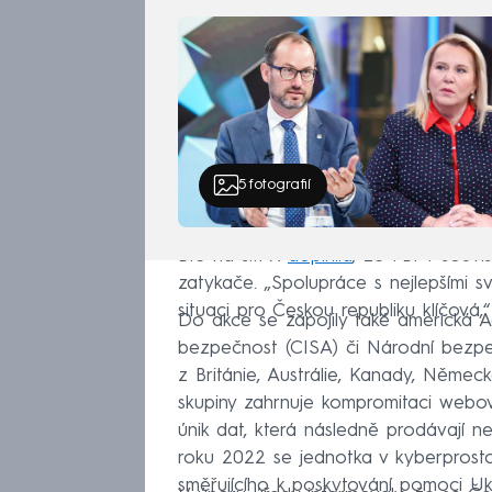
5
fotografií
BIS na síti X
doplnila
, že FBI v souvi
zatykače. „Spolupráce s nejlepšími 
situaci pro Českou republiku klíčová,
Do akce se zapojily také americká Ag
bezpečnost (CISA) či Národní bezpečn
z Británie, Austrálie, Kanady, Němec
skupiny zahrnuje kompromitaci webovýc
únik dat, která následně prodávají n
roku 2022 se jednotka v kyberprosto
směřujícího k poskytování pomoci Ukr