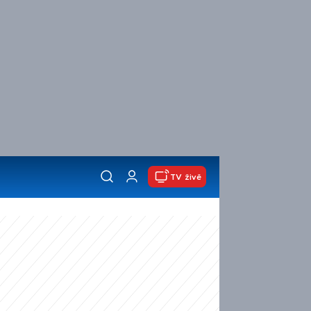
TV živě