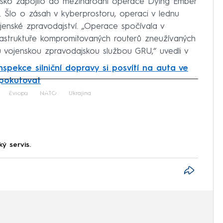
esko zapojilo do mezinárodní operace Dying Ember
b. Šlo o zásah v kyberprostoru, operaci v lednu
enské zpravodajství. „Operace spočívala v
frastruktuře kompromitovaných routerů zneužívaných
 vojenskou zpravodajskou službou GRU,“ uvedli v
nspekce silniční dopravy si posvítí na auta ve
pokutovat
iled to fetch
Evropa
NATO
Ukrajina
ký servis.