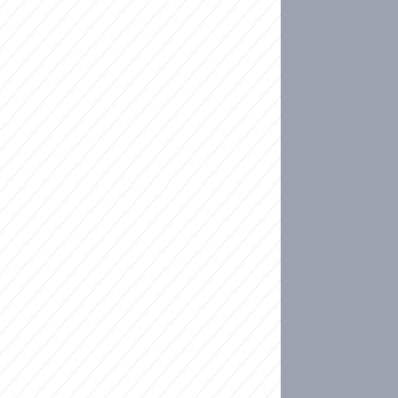
ideo
ní plné slz po 50 letech: Matku donutili dát d
ět spojil test DNA