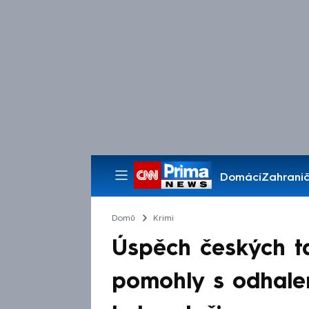
Domácí
Zahranič
Pořady
Domů
Krimi
Úspěch českých ta
pomohly s odhal