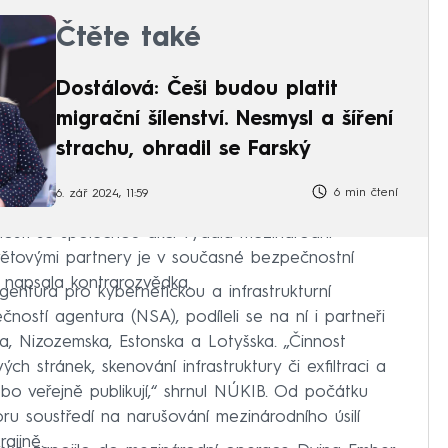
Čtěte také
Dostálová: Češi budou platit
migrační šílenství. Nesmysl a šíření
strachu, ohradil se Farský
6 min čtení
6. zář 2024, 11:59
slosti se společnou akcí vydala mezinárodní
světovými partnery je v současné bezpečnostní
“ napsala kontrarozvědka.
entura pro kybernetickou a infrastrukturní
ostí agentura (NSA), podíleli se na ní i partneři
ka, Nizozemska, Estonska a Lotyšska. „Činnost
h stránek, skenování infrastruktury či exfiltraci a
ebo veřejně publikují,“ shrnul NÚKIB. Od počátku
ru soustředí na narušování mezinárodního úsilí
ajině.