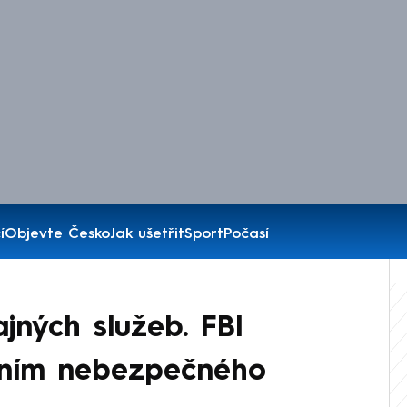
í
Objevte Česko
Jak ušetřit
Sport
Počasí
jných služeb. FBI
ením nebezpečného