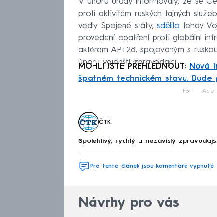
V únoru úřady informovaly, že se Č
proti aktivitám ruských tajných služe
vedly Spojené státy,
sdělilo
tehdy Voj
provedení opatření proti globální in
aktérem APT28, spojovaným s ruskou
únoru vojenští zpravodajci.
MOHLI JSTE PŘEHLÉDNOUT:
Nová I
špatném technickém stavu. Bude 
Fa
FBI
Asie
ČTK
Spolehlivý, rychlý a nezávislý zpravodajs
Pro tento článek jsou komentáře vypnuté
Návrhy pro vás