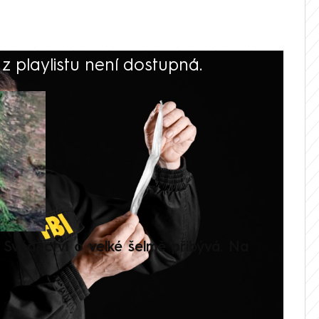
 playlistu není dostupná.
V
Svědectví o velké šelmě přibývá. Na
Setká
je op