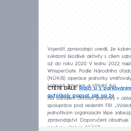
Vojenští zpravodajci uvedli, že kyb
svědomí škodlivé aktivity s cílem sa
až do roku 2020. V lednu 2022 např
WhisperGate. Podle Národního úřadu
(NÚKIB) operace jednotky směřovaly
Latinské Americe a střední Asii.
ČTĚTE DÁLE:
Řidiči si s parkování
autoškoly popsal, jak na to
Na odhalení činnosti jednotky v obla
spolupráce pod vedením FBI. „Výsle
jednotlivým organizacím lépe zabezp
zpravodajství. Doporučení obsahuje de
postupy, shrnuje NÚKIB.