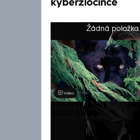
kyberzločince
Žádná položka z
Výběr redakce
Video
Záhadná hrozba na Táborsku: 
internetu kolují nové záběry