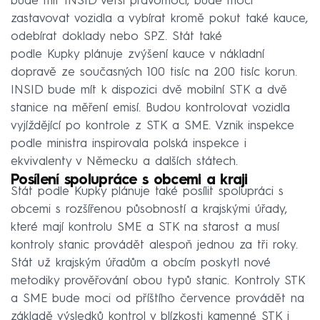
bude mít INSID větší pravomoci, bude moci
zastavovat vozidla a vybírat kromě pokut také kauce,
odebírat doklady nebo SPZ. Stát také
podle Kupky plánuje zvýšení kauce v nákladní
dopravě ze současných 100 tisíc na 200 tisíc korun.
INSID bude mít k dispozici dvě mobilní STK a dvě
stanice na měření emisí. Budou kontrolovat vozidla
vyjíždějící po kontrole z STK a SME. Vznik inspekce
podle ministra inspirovala polská inspekce i
ekvivalenty v Německu a dalších státech.
Posílení spolupráce s obcemi a kraji
Stát podle Kupky plánuje také posílit spolupráci s
obcemi s rozšířenou působností a krajskými úřady,
které mají kontrolu SME a STK na starost a musí
kontroly stanic provádět alespoň jednou za tři roky.
Stát už krajským úřadům a obcím poskytl nové
metodiky prověřování obou typů stanic. Kontroly STK
a SME bude moci od příštího července provádět na
základě výsledků kontrol v blízkosti kamenné STK i