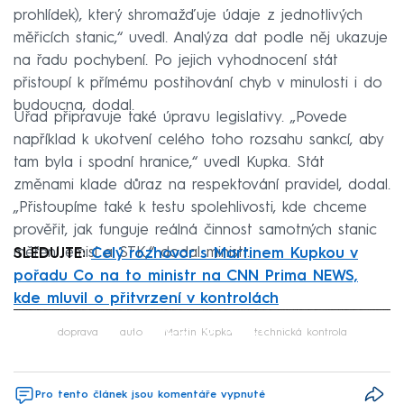
prohlídek), který shromažďuje údaje z jednotlivých
měřicích stanic,“ uvedl. Analýza dat podle něj ukazuje
na řadu pochybení. Po jejich vyhodnocení stát
přistoupí k přímému postihování chyb v minulosti i do
budoucna, dodal.
Úřad připravuje také úpravu legislativy. „Povede
například k ukotvení celého toho rozsahu sankcí, aby
tam byla i spodní hranice,“ uvedl Kupka. Stát
změnami klade důraz na respektování pravidel, dodal.
„Přistoupíme také k testu spolehlivosti, kde chceme
prověřit, jak funguje reálná činnost samotných stanic
měření emisí a STK,“ dodal ministr.
SLEDUJTE:
Celý rozhovor s Martinem Kupkou v
pořadu Co na to ministr na CNN Prima NEWS,
kde mluvil o přitvrzení v kontrolách
Failed to fetch
doprava
auto
Martin Kupka
technická kontrola
Pro tento článek jsou komentáře vypnuté