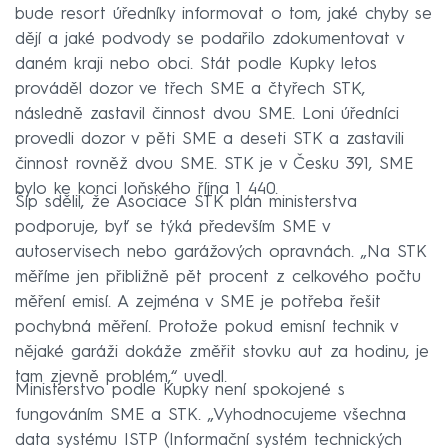
bude resort úředníky informovat o tom, jaké chyby se
dějí a jaké podvody se podařilo zdokumentovat v
daném kraji nebo obci. Stát podle Kupky letos
prováděl dozor ve třech SME a čtyřech STK,
následně zastavil činnost dvou SME. Loni úředníci
provedli dozor v pěti SME a deseti STK a zastavili
činnost rovněž dvou SME. STK je v Česku 391, SME
bylo ke konci loňského října 1 440.
Šíp sdělil, že Asociace STK plán ministerstva
podporuje, byť se týká především SME v
autoservisech nebo garážových opravnách. „Na STK
měříme jen přibližně pět procent z celkového počtu
měření emisí. A zejména v SME je potřeba řešit
pochybná měření. Protože pokud emisní technik v
nějaké garáži dokáže změřit stovku aut za hodinu, je
tam zjevně problém,“ uvedl.
Ministerstvo podle Kupky není spokojené s
fungováním SME a STK. „Vyhodnocujeme všechna
data systému ISTP (Informační systém technických