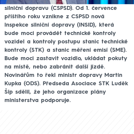
spolupráci s policií a Centrem služeb pro
silniční dopravu (CSPSD). Od 1. července
příštího roku vznikne z CSPSD nová
Inspekce silniční dopravy (INSID), která
bude moci provádět technické kontroly
vozidel a kontroly postupu stanic technické
kontroly (STK) a stanic měření emisí (SME).
Bude moci zastavit vozidlo, ukládat pokuty
na místě, nebo zabránit další jízdě.
Novinářům to řekl ministr dopravy Martin
Kupka (ODS). Předseda Asociace STK Luděk
Šíp sdělil, že jeho organizace plány
ministerstva podporuje.