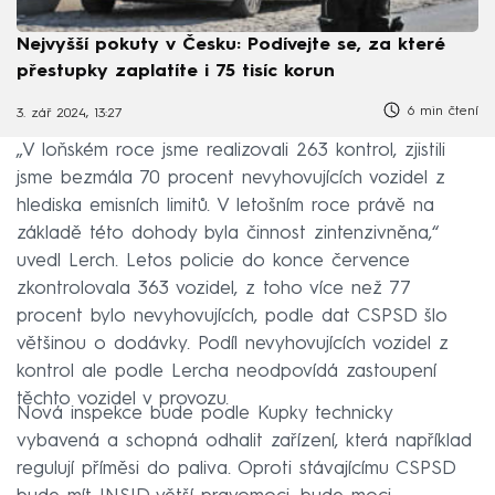
Nejvyšší pokuty v Česku: Podívejte se, za které
přestupky zaplatíte i 75 tisíc korun
6 min čtení
3. zář 2024, 13:27
„V loňském roce jsme realizovali 263 kontrol, zjistili
jsme bezmála 70 procent nevyhovujících vozidel z
hlediska emisních limitů. V letošním roce právě na
základě této dohody byla činnost zintenzivněna,“
uvedl Lerch. Letos policie do konce července
zkontrolovala 363 vozidel, z toho více než 77
procent bylo nevyhovujících, podle dat CSPSD šlo
většinou o dodávky. Podíl nevyhovujících vozidel z
kontrol ale podle Lercha neodpovídá zastoupení
těchto vozidel v provozu.
Nová inspekce bude podle Kupky technicky
vybavená a schopná odhalit zařízení, která například
regulují příměsi do paliva. Oproti stávajícímu CSPSD