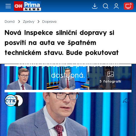
Domů
Zprávy
Doprava
Nová Inspekce silniční dopravy si
posvítí na auta ve špatném
technickém stavu. Bude pokutovat
Žádná položka z playlistu není
dostupná.
5 fotografií
ČTK
,
Michaela Bartošová
Akt. 5. zář 2024, 14:29
• 5. zář 2024, 12:00
Stát plánuje intenzivnější kontroly
technického stavu vozidel v provozu ve