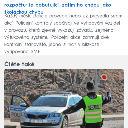
rozpočtu: Je pobuřující, zatím ho chápu jako
školáckou chybu
Každý měsíc policie provede nebo už provedla sedm
akcí. Policejní kontroly spočívají ve vytipování vozidel
v provozu, která zjevně vykazují závadu, zejména
výfukového systému. Policejní akce zahrnují dvě
kontrolní stanoviště, jedno z nich v blízkosti
vytipované SME.
Čtěte také