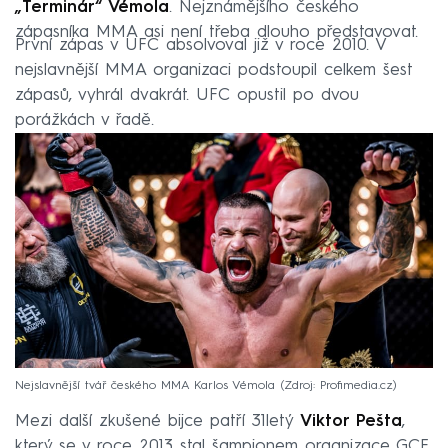
„Terminár“ Vémola
. Nejznámějšího českého
zápasníka MMA asi není třeba dlouho představovat.
První zápas v UFC absolvoval již v roce 2010. V
nejslavnější MMA organizaci podstoupil celkem šest
zápasů, vyhrál dvakrát. UFC opustil po dvou
porážkách v řadě.
Nejslavnější tvář českého MMA Karlos Vémola
Zdroj: Profimedia.cz
Mezi další zkušené bijce patří 31letý
Viktor Pešta
,
který se v roce 2013 stal šampionem organizace GCF