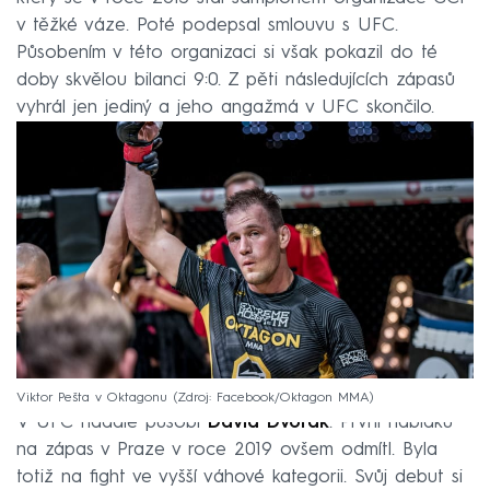
v těžké váze. Poté podepsal smlouvu s UFC.
Působením v této organizaci si však pokazil do té
doby skvělou bilanci 9:0. Z pěti následujících zápasů
vyhrál jen jediný a jeho angažmá v UFC skončilo.
Viktor Pešta v Oktagonu
Zdroj: Facebook/Oktagon MMA
V UFC nadále působí
David Dvořák
. První nabídku
na zápas v Praze v roce 2019 ovšem odmítl. Byla
totiž na fight ve vyšší váhové kategorii. Svůj debut si