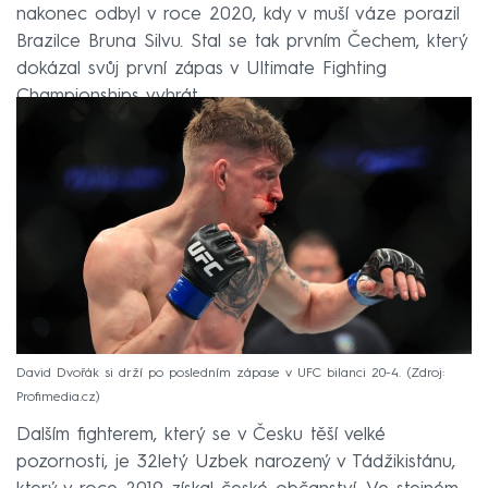
nakonec odbyl v roce 2020, kdy v muší váze porazil
Brazilce Bruna Silvu. Stal se tak prvním Čechem, který
dokázal svůj první zápas v Ultimate Fighting
Championships vyhrát.
David Dvořák si drží po posledním zápase v UFC bilanci 20-4.
Zdroj:
Profimedia.cz
Dalším fighterem, který se v Česku těší velké
pozornosti, je 32letý Uzbek narozený v Tádžikistánu,