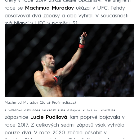
který v roce 2019 získal české občanství. Ve stejném
roce se
Machmud Muradov
ukázal v UFC. Tehdy
absolvoval dva zápasy a oba vyhrál. V současnosti
má bilanci v UFC v poměru 3:1.
Machmud Muradov
Zdroj: Profimedia.cz
I česká ženská divize má stopu v UFC. 28letá
zápasnice
Lucie Pudilová
tam poprvé bojovala v
roce 2017. Z celkových sedmi zápasů však vyhrála
pouze dva. V roce 2020 začala působit v