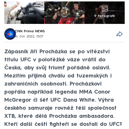
9 fotografií
CNN Prima NEWS
16. čvn 2022, 15:07
Zápasník Jiří Procházka se po vítězství
titulu UFC v polotěžké váze vrátil do
Česka, aby svůj triumf pořádně oslavil.
Mezitím přijímá chválu od tuzemských i
zahraničních osobností. Procházkovi
popřála například legenda MMA Conor
McGregor či šéf UFC Dana White. Výhra
českého samuraje rovněž těší společnost
XTB, které dělá Procházka ambasadora.
Kteří další čeští fighteři se dostali do UFC?