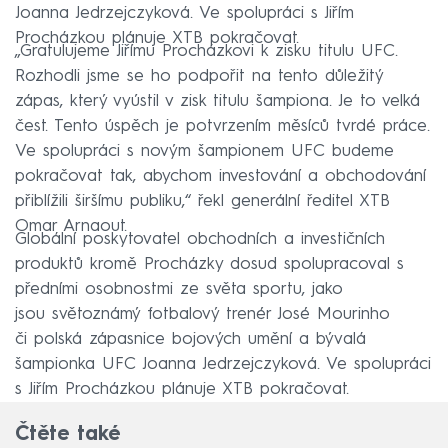
Joanna Jedrzejczyková. Ve spolupráci s Jiřím
Procházkou plánuje XTB pokračovat.
„Gratulujeme Jiřímu Procházkovi k zisku titulu UFC.
Rozhodli jsme se ho podpořit na tento důležitý
zápas, který vyústil v zisk titulu šampiona. Je to velká
čest. Tento úspěch je potvrzením měsíců tvrdé práce.
Ve spolupráci s novým šampionem UFC budeme
pokračovat tak, abychom investování a obchodování
přiblížili širšímu publiku,“ řekl generální ředitel XTB
Omar Arnaout.
Globální poskytovatel obchodních a investičních
produktů kromě Procházky dosud spolupracoval s
předními osobnostmi ze světa sportu, jako
jsou světoznámý fotbalový trenér José Mourinho
či polská zápasnice bojových umění a bývalá
šampionka UFC Joanna Jedrzejczyková. Ve spolupráci
s Jiřím Procházkou plánuje XTB pokračovat.
Čtěte také