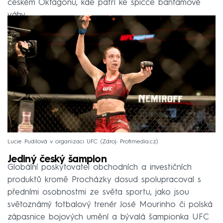
českém Oktagonu, kde patří ke špičce bantamové
váhy.
Lucie Pudilová v organizaci UFC
Zdroj: Profimedia.cz
Jediný český šampion
Globální poskytovatel obchodních a investičních
produktů kromě Procházky dosud spolupracoval s
předními osobnostmi ze světa sportu, jako jsou
světoznámý fotbalový trenér José Mourinho či polská
zápasnice bojových umění a bývalá šampionka UFC