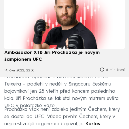
Ambasador XTB Jiří Procházka je novým
šampionem UFC
6 min čtení
14. čvn 2022, 22:30
Procházkův oponent – brazilský veterán Glover
Teixeira – podlehl v neděli v Singapuru českému
bojovníkovi jen 28 vteřin před koncem posledního
kola. Jiří Procházka se tak stal novým mistrem světa
UFC v polotěžké váze.
Procházka však není zdaleka jediným Čechem, který
se dostal do UFC. Vůbec prvním Čechem, který v
nejprestižnější organizaci bojoval, je
Karlos