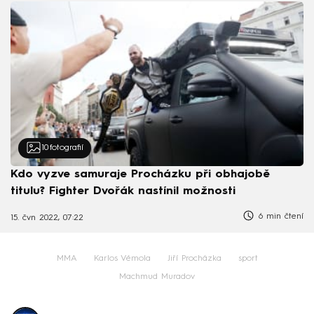
10
fotografií
Kdo vyzve samuraje Procházku při obhajobě
titulu? Fighter Dvořák nastínil možnosti
6 min čtení
15. čvn 2022, 07:22
MMA
Karlos Vémola
Jiří Procházka
sport
Machmud Muradov