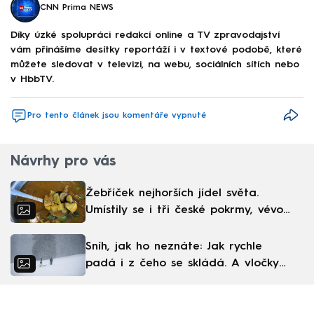
CNN Prima NEWS
Díky úzké spolupráci redakcí online a TV zpravodajství
vám přinášíme desítky reportáží i v textové podobě, které
můžete sledovat v televizi, na webu, sociálních sítích nebo
v HbbTV.
Pro tento článek jsou komentáře vypnuté
Návrhy pro vás
Žebříček nejhorších jídel světa.
Umístily se i tři české pokrmy, vévodí
skandinávská kuchyně
Sníh, jak ho neznáte: Jak rychle
padá i z čeho se skládá. A vločky
nejsou bílé