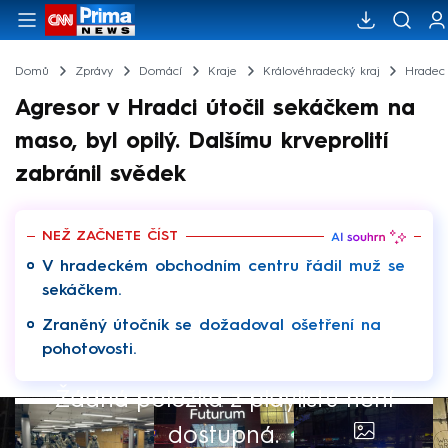
Domů
Zprávy
Domácí
Kraje
Královéhradecký kraj
Hradec
Agresor v Hradci útočil sekáčkem na
maso, byl opilý. Dalšímu krveprolití
zabránil svědek
NEŽ ZAČNETE ČÍST
V hradeckém obchodním centru řádil muž se
sekáčkem.
Zraněný útočník se dožadoval ošetření na
pohotovosti.
Žádná položka z playlistu není
dostupná.