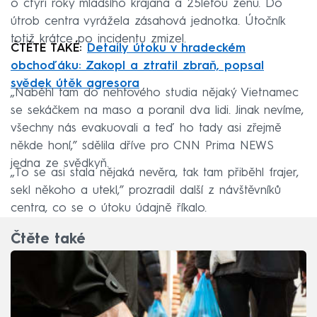
o čtyři roky mladšího krajana a 25letou ženu. Do
útrob centra vyrážela zásahová jednotka. Útočník
totiž krátce po incidentu zmizel.
ČTĚTE TAKÉ:
Detaily útoku v hradeckém
obchoďáku: Zakopl a ztratil zbraň, popsal
svědek útěk agresora
„Naběhl tam do nehtového studia nějaký Vietnamec
se sekáčkem na maso a poranil dva lidi. Jinak nevíme,
všechny nás evakuovali a teď ho tady asi zřejmě
někde honí,” sdělila dříve pro CNN Prima NEWS
jedna ze svědkyň.
„To se asi stala nějaká nevěra, tak tam přiběhl frajer,
sekl někoho a utekl,” prozradil další z návštěvníků
centra, co se o útoku údajně říkalo.
Čtěte také