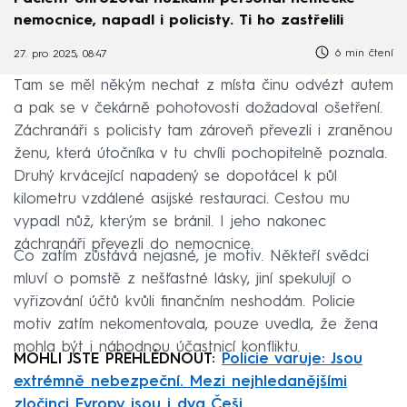
nemocnice, napadl i policisty. Ti ho zastřelili
6 min čtení
27. pro 2025, 08:47
Tam se měl někým nechat z místa činu odvézt autem
a pak se v čekárně pohotovosti dožadoval ošetření.
Záchranáři s policisty tam zároveň převezli i zraněnou
ženu, která útočníka v tu chvíli pochopitelně poznala.
Druhý krvácející napadený se dopotácel k půl
kilometru vzdálené asijské restauraci. Cestou mu
vypadl nůž, kterým se bránil. I jeho nakonec
záchranáři převezli do nemocnice.
Co zatím zůstává nejasné, je motiv. Někteří svědci
mluví o pomstě z nešťastné lásky, jiní spekulují o
vyřizování účtů kvůli finančním neshodám. Policie
motiv zatím nekomentovala, pouze uvedla, že žena
mohla být i náhodnou účastnicí konfliktu.
MOHLI JSTE PŘEHLÉDNOUT:
Policie varuje: Jsou
extrémně nebezpeční. Mezi nejhledanějšími
zločinci Evropy jsou i dva Češi