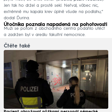
Jen tak ho držel a prostě sekl. Neřval, vůbec nic,
extrémně mu kapala krev úplně všude na podlahu,“
dodal Ďurina.
Útočníka poznala napadená na pohotovosti
Muži se potom z obchodního centra podařilo utéct
a zadržen byl v areálu fakultní nemocnice.
Čtěte také
Pacient ohrožoval nůžkami personál německé