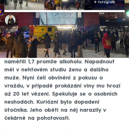
9 fotografií
Martin Holek
3. led 2026, 17:39
Sekáčkem na maso v královéhradeckém
obchodním centru v pátek navečer útočil
32letý Vietnamec, kterému policisté
naměřili 1,7 promile alkoholu. Napadnout
měl v nehtovém studiu ženu a dalšího
muže. Nyní čelí obvinění z pokusu o
vraždu, v případě prokázání viny mu hrozí
až 20 let vězení. Spekuluje se o osobních
neshodách. Kuriózní bylo dopadení
útočníka. Jeho oběti na něj narazily v
čekárně na pohotovosti.