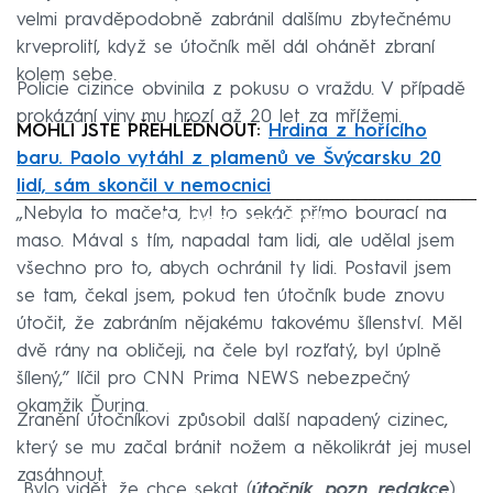
velmi pravděpodobně zabránil dalšímu zbytečnému
krveprolití, když se útočník měl dál ohánět zbraní
kolem sebe.
Policie cizince obvinila z pokusu o vraždu. V případě
prokázání viny mu hrozí až 20 let za mřížemi.
MOHLI JSTE PŘEHLÉDNOUT:
Hrdina z hořícího
baru. Paolo vytáhl z plamenů ve Švýcarsku 20
lidí, sám skončil v nemocnici
„Nebyla to mačeta, byl to sekáč přímo bourací na
Failed to fetch
maso. Mával s tím, napadal tam lidi, ale udělal jsem
všechno pro to, abych ochránil ty lidi. Postavil jsem
se tam, čekal jsem, pokud ten útočník bude znovu
útočit, že zabráním nějakému takovému šílenství. Měl
dvě rány na obličeji, na čele byl rozťatý, byl úplně
šílený,” líčil pro CNN Prima NEWS nebezpečný
okamžik Ďurina.
Zranění útočníkovi způsobil další napadený cizinec,
který se mu začal bránit nožem a několikrát jej musel
zasáhnout.
„Bylo vidět, že chce sekat (
útočník, pozn. redakce
).