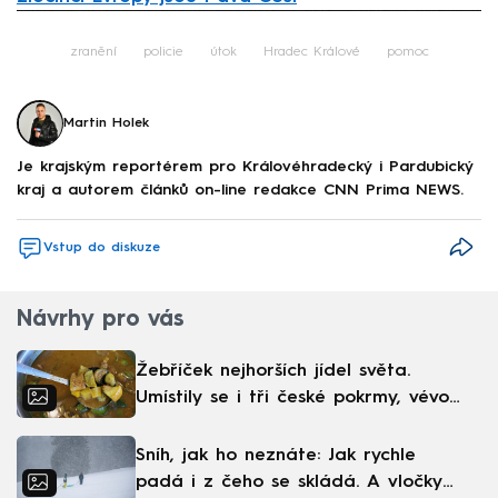
Failed to fetch
zranění
policie
útok
Hradec Králové
pomoc
Martin Holek
Je krajským reportérem pro Královéhradecký i Pardubický
kraj a autorem článků on-line redakce CNN Prima NEWS.
Vstup do diskuze
Návrhy pro vás
Žebříček nejhorších jídel světa.
Umístily se i tři české pokrmy, vévodí
skandinávská kuchyně
Sníh, jak ho neznáte: Jak rychle
padá i z čeho se skládá. A vločky