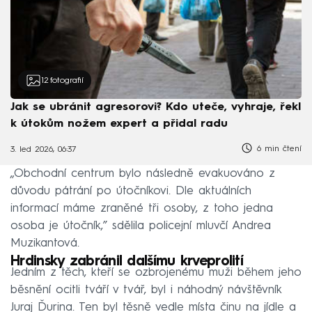
12
fotografií
Jak se ubránit agresorovi? Kdo uteče, vyhraje, řekl
k útokům nožem expert a přidal radu
6 min čtení
3. led 2026, 06:37
„Obchodní centrum bylo následně evakuováno z
důvodu pátrání po útočníkovi. Dle aktuálních
informací máme zraněné tři osoby, z toho jedna
osoba je útočník,” sdělila policejní mluvčí Andrea
Muzikantová.
Hrdinsky zabránil dalšímu krveprolití
Jedním z těch, kteří se ozbrojenému muži během jeho
běsnění ocitli tváří v tvář, byl i náhodný návštěvník
Juraj Ďurina. Ten byl těsně vedle místa činu na jídle a