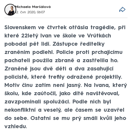
Michaela Maršálová
12. čvn 2020, 06:07
Slovenskem ve čtvrtek otřásla tragédie, při
které 22letý Ivan ve škole ve Vrútkách
pobodal pět lidí. Zástupce ředitelky
zraněním podlehl. Policie proti prchajícímu
pachateli použila zbraně a zastřelila ho.
Zraněné jsou dvě děti a dva zasahující
policisté, které trefily odražené projektily.
Motiv činu zatím není jasný. Na Ivana, který
školu, kde zaútočil, jako dítě navštěvoval,
zavzpomínali spolužáci. Podle nich byl
nekonfliktní a veselý, ale časem se uzavřel
do sebe. Ostatní se mu prý smáli kvůli jeho
vzhledu.