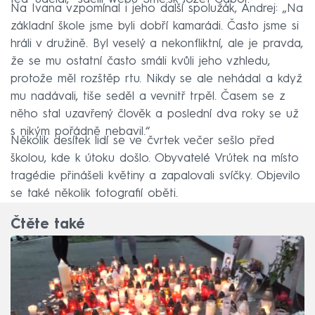
Na Ivana vzpomínal i jeho další spolužák, Andrej: „Na
základní škole jsme byli dobří kamarádi. Často jsme si
hráli v družině. Byl veselý a nekonfliktní, ale je pravda,
že se mu ostatní často smáli kvůli jeho vzhledu,
protože měl rozštěp rtu. Nikdy se ale nehádal a když
mu nadávali, tiše seděl a vevnitř trpěl. Časem se z
něho stal uzavřený člověk a poslední dva roky se už
s nikým pořádně nebavil.“
Několik desítek lidí se ve čvrtek večer sešlo před
školou, kde k útoku došlo. Obyvatelé Vrútek na místo
tragédie přinášeli květiny a zapalovali svíčky. Objevilo
se také několik fotografií oběti.
Čtěte také