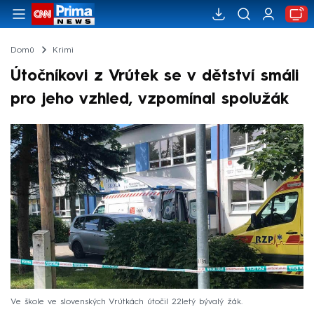
Domů
Krimi
Útočníkovi z Vrútek se v dětství smáli
pro jeho vzhled, vzpomínal spolužák
Ve škole ve slovenských Vrútkách útočil 22letý bývalý žák.