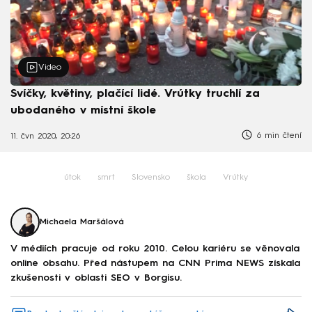
Video
Svíčky, květiny, plačící lidé. Vrútky truchlí za
ubodaného v místní škole
6 min čtení
11. čvn 2020, 20:26
útok
smrt
Slovensko
škola
Vrútky
Michaela Maršálová
V médiích pracuje od roku 2010. Celou kariéru se věnovala
online obsahu. Před nástupem na CNN Prima NEWS získala
zkušenosti v oblasti SEO v Borgisu.