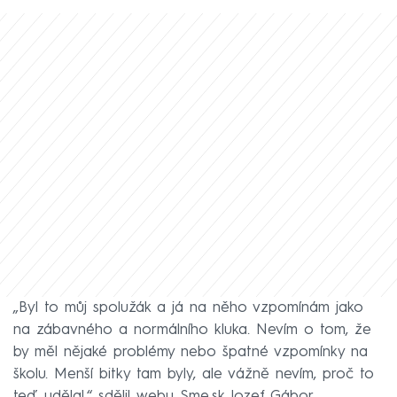
„Byl to můj spolužák a já na něho vzpomínám jako
na zábavného a normálního kluka. Nevím o tom, že
by měl nějaké problémy nebo špatné vzpomínky na
školu. Menší bitky tam byly, ale vážně nevím, proč to
teď udělal,“ sdělil webu Sme.sk Jozef Gábor.