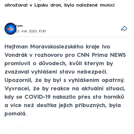
ohrožoval v Lipsku dron, bylo naložené municí
e
tom
22. kvě 2020, 10:30
Hejtman Moravskoslezského kraje Ivo
Vondrák v rozhovoru pro CNN Prima NEWS
promluvil o důvodech, kvůli kterým by
zvažoval vyhlášení stavu nebezpečí.
Upozornil, že by byl s vyhlášením opatrný.
Vyvracel, že by reakce na aktuální situaci,
kdy se COVID-19 nakazilo přes sto horníků
a více než desítka jejich příbuzných, byla
pomalá.