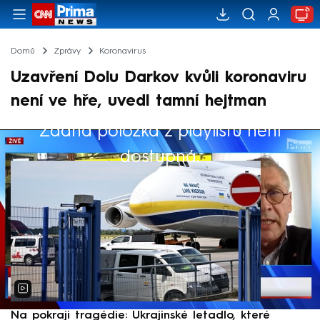
Domů
Zprávy
Koronavirus
Uzavření Dolu Darkov kvůli koronaviru
není ve hře, uvedl tamní hejtman
Žádná položka z playlistu není
Výběr redakce
dostupná.
Na pokraji tragédie: Ukrajinské letadlo, které
P