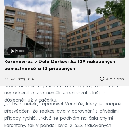
Video
Koronavirus v Dole Darkov: Již 129 nakažených
zaměstnanců a 12 příbuzných
6 min čtení
22. kvě 2020, 08:02
Moderátoři se hejtmana rovněž zeptali, zda situaci
nepodcenili a zda neměli zareagovat silněji a
důsledněji už v začátku.
„Já bych neřekl,“ oponoval Vondrák, který je naopak
přesvědčen, že reakce byla v porovnání s dřívějšími
případy rychlá. „Když se podívám na čísla chytré
karantény, tak v pondělí bylo 2 322 trasovaných