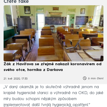
Čtěte také
Žák z Havířova se zřejmě nakazil koronavirem od
svého otce, horníka z Darkova
6 min čtení
21. kvě 2020, 17:35
„V daný okamžik je to skutečně výhradně jenom na
krajské hygienické stanici a výhradně na OKD, do jaké
míry budou schopni nějakým způsobem
implementovat další tvrdá hygienická opatření.“