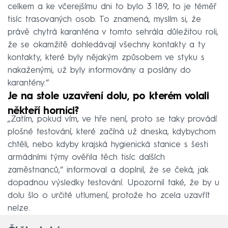
celkem a ke včerejšímu dni to bylo 3 189, to je téměř
tisíc trasovaných osob. To znamená, myslím si, že
právě chytrá karanténa v tomto sehrála důležitou roli,
že se okamžitě dohledávají všechny kontakty a ty
kontakty, které byly nějakým způsobem ve styku s
nakaženými, už byly informovány a poslány do
karantény.“
Je na stole uzavření dolu, po kterém volali
někteří horníci?
„Zatím, pokud vím, ve hře není, proto se taky provádí
plošné testování, které začíná už dneska, kdybychom
chtěli, nebo kdyby krajská hygienická stanice s šesti
armádními týmy ověřila těch tisíc dalších
zaměstnanců,“ informoval a doplnil, že se čeká, jak
dopadnou výsledky testování. Upozornil také, že by u
dolu šlo o určité utlumení, protože ho zcela uzavřít
nelze.