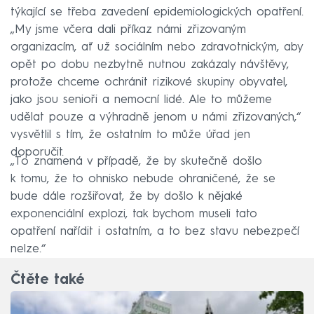
týkající se třeba zavedení epidemiologických opatření.
„My jsme včera dali příkaz námi zřizovaným
organizacím, ať už sociálním nebo zdravotnickým, aby
opět po dobu nezbytně nutnou zakázaly návštěvy,
protože chceme ochránit rizikové skupiny obyvatel,
jako jsou senioři a nemocní lidé. Ale to můžeme
udělat pouze a výhradně jenom u námi zřizovaných,“
vysvětlil s tím, že ostatním to může úřad jen
doporučit.
„To znamená v případě, že by skutečně došlo
k tomu, že to ohnisko nebude ohraničené, že se
bude dále rozšiřovat, že by došlo k nějaké
exponenciální explozi, tak bychom museli tato
opatření nařídit i ostatním, a to bez stavu nebezpečí
nelze.“
Čtěte také