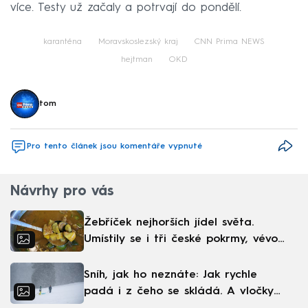
více. Testy už začaly a potrvají do pondělí.
karanténa
Moravskoslezský kraj
CNN Prima NEWS
hejtman
OKD
tom
Pro tento článek jsou komentáře vypnuté
Návrhy pro vás
Žebříček nejhorších jídel světa.
Umístily se i tři české pokrmy, vévodí
skandinávská kuchyně
Sníh, jak ho neznáte: Jak rychle
padá i z čeho se skládá. A vločky