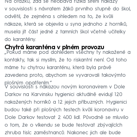
Na otázku, zda se neobává rizika šíření nákazy
v souvislosti s návratem žáků prvního stupně do škol,
odvětil, že zejména s ohledem na to, že kvůli
nákaze, která se objevila u syna jednoho z horníků,
musela jít část jedné z tamních škol včetně učitelky
do karantény.
Chytrá karanténa v plném provozu
„Pokud máme pod dohledem všechny ty nakažené a
kontakty, tak si myslím, že to riskantní není. Od toho
máme tu chytrou karanténu, která byla právě
zavedena proto, abychom se vyvarovali takovýmto
plošným opatřením.“
V souvislosti s nákazou novým koronavirem v Dole
Darkov na Karvinsku hygienici aktuálně evidují 120
nakažených horníků a 12 jejich příbuzných. Hygienici
budou také při plošných testech kvůli koronaviru v
Dole Darkov testovat 2 400 lidí. Původně se mluvilo
o tom, že o víkendu se bude testovat zbývajících
zhruba tisíc zaměstnanců. Nakonec jich ale bude