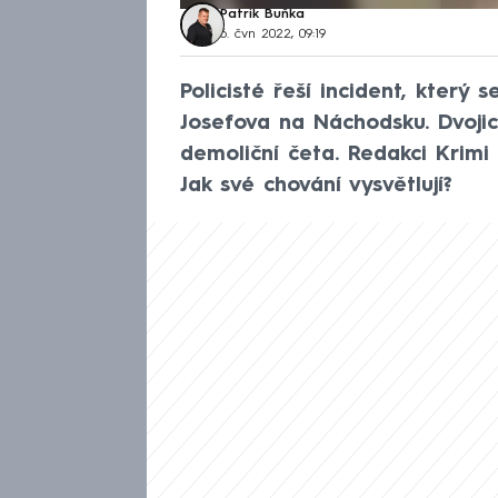
Patrik Buňka
6. čvn 2022, 09:19
Policisté řeší incident, který
Josefova na Náchodsku. Dvojic
demoliční četa. Redakci Krimi
Jak své chování vysvětlují?