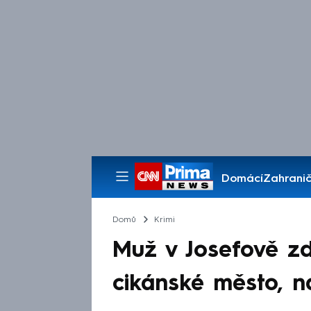
Domácí
Zahranič
Pořady
Domů
Krimi
Muž v Josefově zd
cikánské město, na