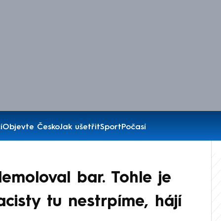
í
Objevte Česko
Jak ušetřit
Sport
Počasí
emoloval bar. Tohle je
cisty tu nestrpíme, hájí