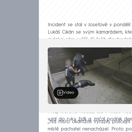
Incident se stal v Josefově v ponděl
Lukáš Cikán se svým kamarádem, kter
redakci sám svěřil, šli řešit dlouhod
Video
Muž, kterého hledali, ale v klubu neb
vzal do ruky židli a začal podnik de
„Na místo okamžitě vyrazily policejní 
místě pachatel nenacházel. Proto pol