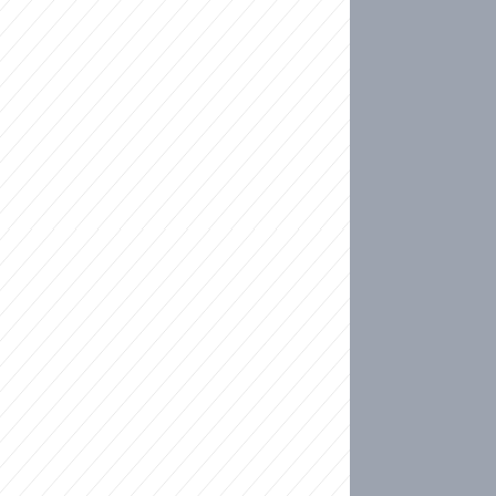
ideo
ní plné slz po 50 letech: Matku donutili dát d
ět spojil test DNA