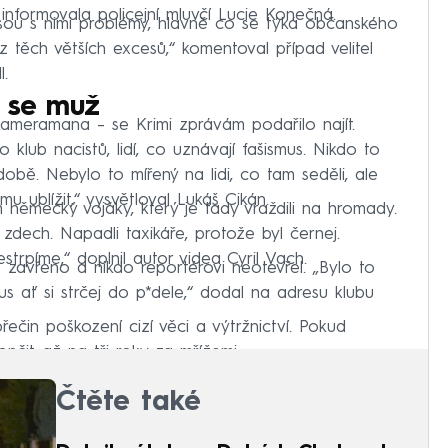
 informovala policejní mluvčí Lucie Konečná.
jsou s nimi problémy, hlavně co se týká občanského
 z těch větších excesů,“ komentoval případ velitel
l.
í se muž
ameramana – se Krimi zprávám podařilo najít.
klub nacistů, lidí, co uznávají fašismus. Nikdo to
bě. Nebylo to mířený na lidi, co tam seděli, ale
u ublížit,“ vysvětloval Lukáš Cikán.
m německý vojáky, který je tady vraždili na hromady.
zdech. Napadli taxikáře, protože byl černej.
strpíme,“ doplnil autor videa Cyril Vach.
o zavřeno a nikdo reportérovi neotevřel. „Bylo to
us ať si strčej do p*dele,“ dodal na adresu klubu
o přečin poškození cizí věci a výtržnictví. Pokud
čit až na tři roky za mřížemi.
Čtěte také