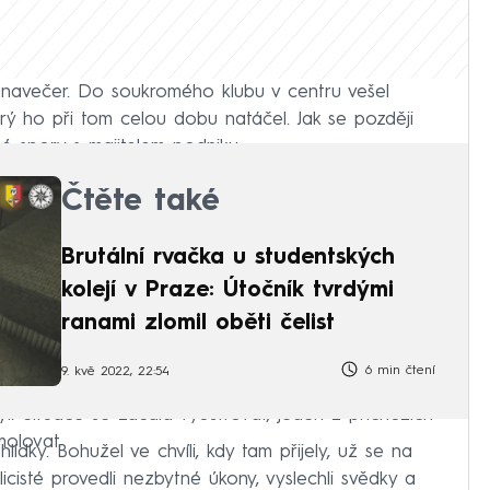
í navečer. Do soukromého klubu v centru vešel
ý ho při tom celou dobu natáčel. Jak se později
obé spory s majitelem podniku.
Čtěte také
Brutální rvačka u studentských
kolejí v Praze: Útočník tvrdými
ranami zlomil oběti čelist
6 min čtení
9. kvě 2022, 22:54
yl. Situace se začala vyostřovat, jeden z příchozích
molovat.
hlídky. Bohužel ve chvíli, kdy tam přijely, už se na
icisté provedli nezbytné úkony, vyslechli svědky a