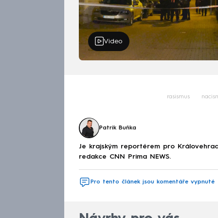
Video
rasismus
nacis
Patrik Buňka
Je krajským reportérem pro Královehrad
redakce CNN Prima NEWS.
Pro tento článek jsou komentáře vypnuté