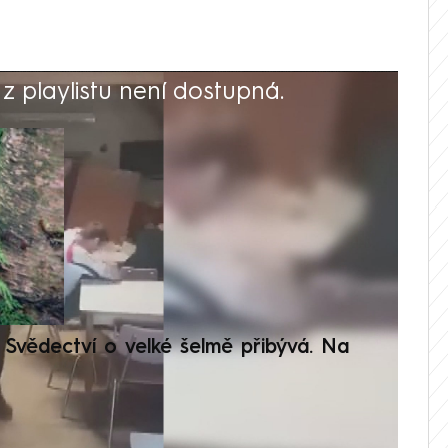
 playlistu není dostupná.
V
Svědectví o velké šelmě přibývá. Na
Setká
je op