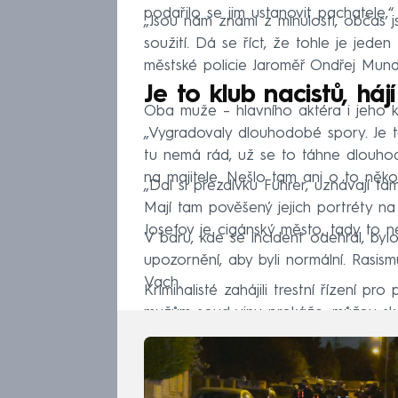
podařilo se jim ustanovit pachatele,“
„Jsou nám známi z minulosti, občas 
soužití. Dá se říct, že tohle je jeden
městské policie Jaroměř Ondřej Mund
Je to klub nacistů, háj
Oba muže – hlavního aktéra i jeho k
„Vygradovaly dlouhodobé spory. Je to 
tu nemá rád, už se to táhne dlouhodo
na majitele. Nešlo tam ani o to někom
„Dal si přezdívku Führer, uznávají ta
Mají tam pověšený jejich portréty na 
Josefov je cigánský město, tady to ne
V baru, kde se incident odehrál, byl
upozornění, aby byli normální. Rasism
Vach.
Kriminalisté zahájili trestní řízení pr
mužům soud vinu prokáže, můžou skon