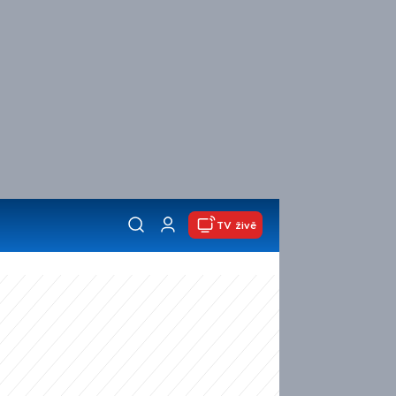
TV živě