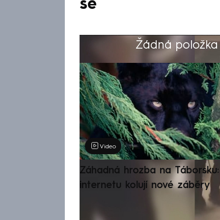
se
Žádná položka z
Výběr redakce
Video
Záhadná hrozba na Táborsku: 
internetu kolují nové záběry