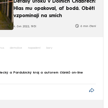
Detaily útoku v Dolních Chabrech:
Hlas mu opakoval, ať bodá. Oběti
vzpomínají na smích
6 min čtení
4. čvn 2022, 19:51
mus
demolice
napadení
bary
ecký a Pardubický kraj a autorem článků on-line