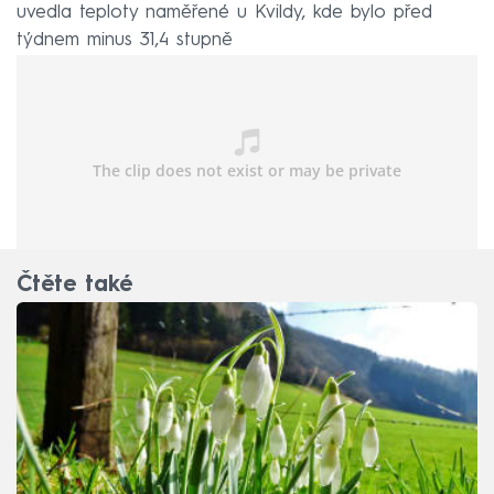
uvedla teploty naměřené u Kvildy, kde bylo před
týdnem minus 31,4 stupně
a v pondělí na stejném místě 12,9 stupně Celsia.
Čtěte také