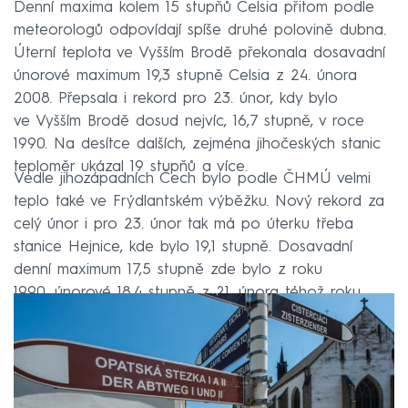
Denní maxima kolem 15 stupňů Celsia přitom podle
meteorologů odpovídají spíše druhé polovině dubna.
Úterní teplota ve Vyšším Brodě překonala dosavadní
únorové maximum 19,3 stupně Celsia z 24. února
2008. Přepsala i rekord pro 23. únor, kdy bylo
ve Vyšším Brodě dosud nejvíc, 16,7 stupně, v roce
1990. Na desítce dalších, zejména jihočeských stanic
teploměr ukázal 19 stupňů a více.
Vedle jihozápadních Čech bylo podle ČHMÚ velmi
teplo také ve Frýdlantském výběžku. Nový rekord za
celý únor i pro 23. únor tak má po úterku třeba
stanice Hejnice, kde bylo 19,1 stupně. Dosavadní
denní maximum 17,5 stupně zde bylo z roku
1990, únorové 18,4 stupně z 21. února téhož roku.