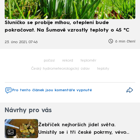
Sluníčko se probije mlhou, oteplení bude
pokračovat. Na Šumavě vzrostly teploty o 45 °C
6 min čtení
23. úno 2021, 07:46
počasí
rekord
teploměr
Český hydrometeorologický ústav
teploty
Pro tento článek jsou komentáře vypnuté
Návrhy pro vás
Žebříček nejhorších jídel světa.
Umístily se i tři české pokrmy, vévodí
skandinávská kuchyně