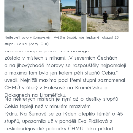
Nejtepleji bylo v šumavském Vyšším Brodě, kde teploměr ukázal 20
stupňů Celsia.
Zdroj: ČTK
Chladno naopak podle meteorologů
zůstalo v místech s mlhami. „V severních Čechách
a na jihovýchodě Moravy se rozpouštěly nejpomaleji
a maxima tam byla jen kolem pěti stupňů Celsia,“
uvedli. Nejnižší maxima pod třemi stupni zaznamenal
ČHMÚ v úterý v Holešově na Kroměřížsku a
Doksanech na Litoměřicku.
Na některých místech je nyní až o desítky stupňů
Celsia tepleji než v minulém mrazivém
týdnu. Na Šumavě se za týden oteplilo téměř o 45
stupňů, upozornila už v pondělí Eva Plášilová z
českobudějovické pobočky ČHMÚ. Jako příklad