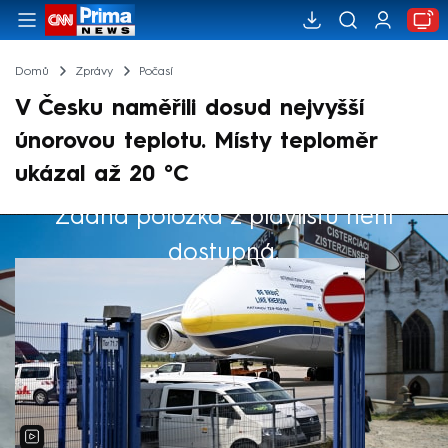
Domů
Zprávy
Počasí
V Česku naměřili dosud nejvyšší
únorovou teplotu. Místy teploměr
ukázal až 20 °C
Žádná položka z playlistu není
Výběr redakce
dostupná.