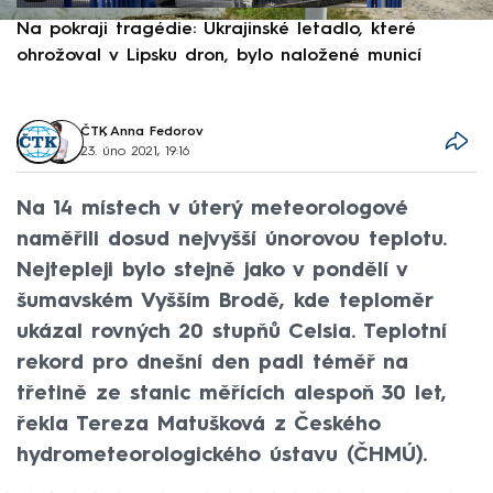
Na pokraji tragédie: Ukrajinské letadlo, které
P
ohrožoval v Lipsku dron, bylo naložené municí
e
ČTK
,
Anna Fedorov
23. úno 2021, 19:16
Na 14 místech v úterý meteorologové
naměřili dosud nejvyšší únorovou teplotu.
Nejtepleji bylo stejně jako v pondělí v
šumavském Vyšším Brodě, kde teploměr
ukázal rovných 20 stupňů Celsia. Teplotní
rekord pro dnešní den padl téměř na
třetině ze stanic měřících alespoň 30 let,
řekla Tereza Matušková z Českého
hydrometeorologického ústavu (ČHMÚ).