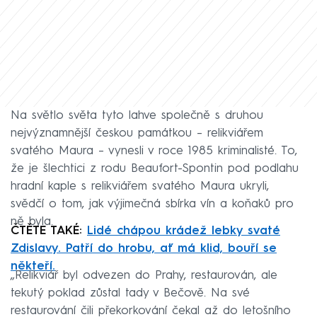
Na světlo světa tyto lahve společně s druhou
nejvýznamnější českou památkou – relikviářem
svatého Maura – vynesli v roce 1985 kriminalisté. To,
že je šlechtici z rodu Beaufort-Spontin pod podlahu
hradní kaple s relikviářem svatého Maura ukryli,
svědčí o tom, jak výjimečná sbírka vín a koňaků pro
ně byla.
ČTĚTE TAKÉ:
Lidé chápou krádež lebky svaté
Zdislavy. Patří do hrobu, ať má klid, bouří se
někteří.
„Relikviář byl odvezen do Prahy, restaurován, ale
tekutý poklad zůstal tady v Bečově. Na své
restaurování čili překorkování čekal až do letošního