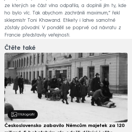
ze kterých se část vína odpařila, a doplnili jím ty, kde
ho bylo víc. Tak abychom zachránili maximum,“ řekl
sklepmistr Toni Khawand. Etikety i lahve samotné
zůstaly původní. V pondělí se poprvé od návratu z
Francie představily veřejnosti.
Čtěte také
11
fotografií
Československo zabavilo Němcům majetek za 120