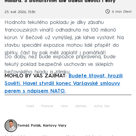
miliard. S bohatstvím ale odešli dělníci i elity
6 min čtení
25. kvě 2026, 15:36
Hodnota tekutého pokladu je díky zásahu
francouzských vinařů odhadnuta na 100 milionů
korun. V Bečově už vymýšlejí, jak lahve vystavit. Na
stavbu speciální expozice mohou lidé přispět do
sbírky, část by pak měli zaplatit i památkáři.
Do doby, než bude expozice připravena, bude
tekutý poklad bezpečně uschován ve sklepích
bečovského hradu a zámku.
MOHLO BY VÁS ZAJÍMAT:
Budete litovat, hrozili
Sověti. Havel stvrdil konec Varšavské smlouvy
perem s nápisem NATO.
Failed to fetch
hrad
Francie
víno
zámek
volný čas
Tomáš Polák, Karlovy Vary