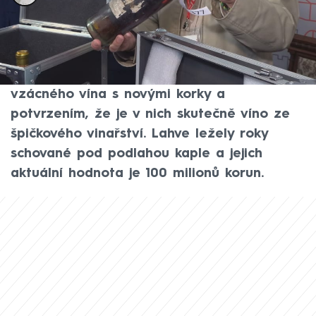
Bečovský hrad a zámek má kromě slavného
relikviáře i tekutý poklad. Do tamních
sklepení se z Francie vrátily lahve
vzácného vína s novými korky a
potvrzením, že je v nich skutečně víno ze
špičkového vinařství. Lahve ležely roky
schované pod podlahou kaple a jejich
aktuální hodnota je 100 milionů korun.