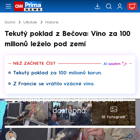
Domů
Lifestyle
Historie
Tekutý poklad z Bečova: Víno za 100
milionů leželo pod zemí
NEŽ ZAČNETE ČÍST
Tekutý poklad za 100 milionů korun.
Z Francie se vrátilo vzácné víno.
Žádná položka z playlistu není
dostupná.
10 fotografií
Tomáš Polák, Karlovy Vary
2. čvn 2026, 08:26