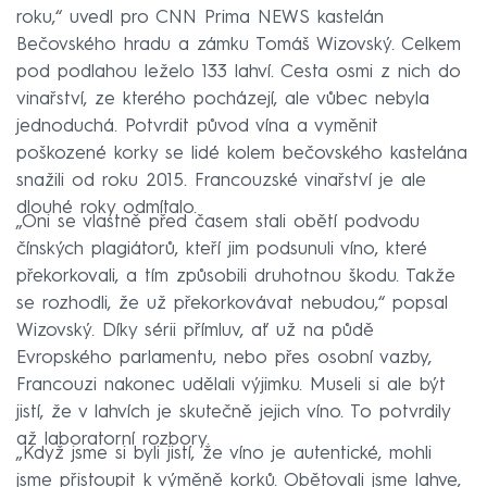
roku,“ uvedl pro CNN Prima NEWS kastelán
Bečovského hradu a zámku Tomáš Wizovský. Celkem
pod podlahou leželo 133 lahví. Cesta osmi z nich do
vinařství, ze kterého pocházejí, ale vůbec nebyla
jednoduchá. Potvrdit původ vína a vyměnit
poškozené korky se lidé kolem bečovského kastelána
snažili od roku 2015. Francouzské vinařství je ale
dlouhé roky odmítalo.
„Oni se vlastně před časem stali obětí podvodu
čínských plagiátorů, kteří jim podsunuli víno, které
překorkovali, a tím způsobili druhotnou škodu. Takže
se rozhodli, že už překorkovávat nebudou,“ popsal
Wizovský. Díky sérii přímluv, ať už na půdě
Evropského parlamentu, nebo přes osobní vazby,
Francouzi nakonec udělali výjimku. Museli si ale být
jistí, že v lahvích je skutečně jejich víno. To potvrdily
až laboratorní rozbory.
„Když jsme si byli jistí, že víno je autentické, mohli
jsme přistoupit k výměně korků. Obětovali jsme lahve,